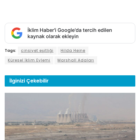
İklim Haber'i Google'da tercih edilen
kaynak olarak ekleyin
Tags:
cinsiyet eşitliği
Hilda Heine
Küresel İklim Eylemi
Marshall Adaları
İlginizi
Çekebilir