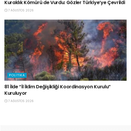
Kuraklık Kömürü de Vurdu: Gözler Türkiye’ye Çevrildi
7 AĞUSTOS 2026
POLITIKA
81 İlde “İl İklim Değişikliği Koordinasyon Kurulu”
Kuruluyor
7 AĞUSTOS 2026