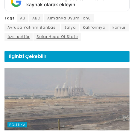
kaynak olarak ekleyin
Tags:
AB
ABD
Almanya Uyum Fonu
Avrupa Yatırım Bankası
İtalya
Kaliforniya
kömür
özel sektör
Solar Head Of State
İlginizi
Çekebilir
POLITIKA