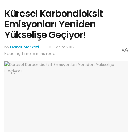
Küresel Karbondioksit
Emisyonları Yeniden
Yükselişe Geçiyor!
by
Haber Merkezi
15 Kasım 2017
A
A
Reading Time: 5 mins read