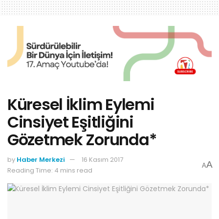
Küresel İklim Eylemi
Cinsiyet Eşitliğini
Gözetmek Zorunda*
by
Haber Merkezi
16 Kasım 2017
A
A
Reading Time: 4 mins read