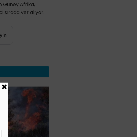
n Güney Afrika,
i sırada yer alıyor.
yin