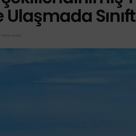
e Ulaşmada Sınıft
 mins read