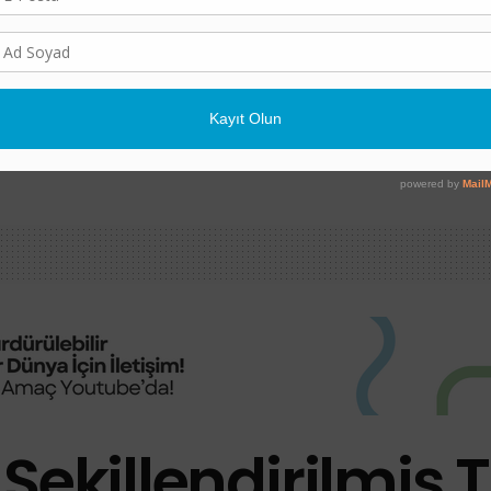
POLITIKA
e Vurdu: Gözler
81 İlde “İl İklim Değişik
i
Kurulu” Kuruluyor
7 AĞUSTOS 2026
ekillendirilmiş T