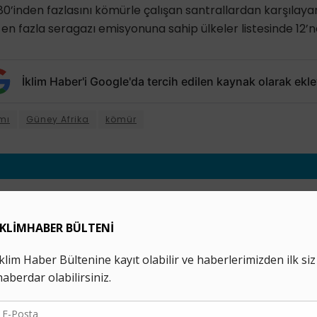
%80’inden fazlasını kömürle çalışan santrallardan karşılaya
n fazla seragazı emisyonuna sahip ülkeler listesinde 12’nc
İklim Haber'i Google'da tercih edilen kaynak olarak ekle
mı
Güney Afrika
kömür