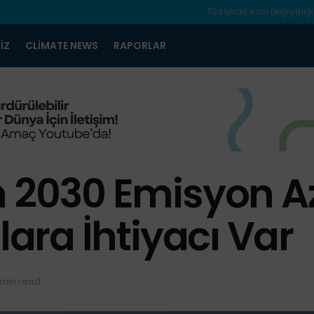
Türkiye’de İklim Değişlikliği
IZ
CLIMATE NEWS
RAPORLAR
n 2030 Emisyon A
lara İhtiyacı Var
 min read