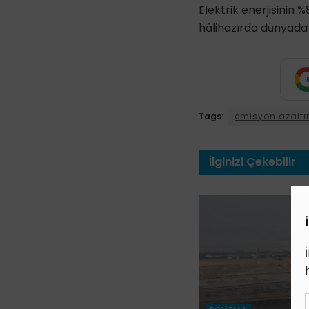
Elektrik enerjisinin 
hâlihazırda dünyada e
Tags:
emisyon azaltı
İlginizi
Çekebilir