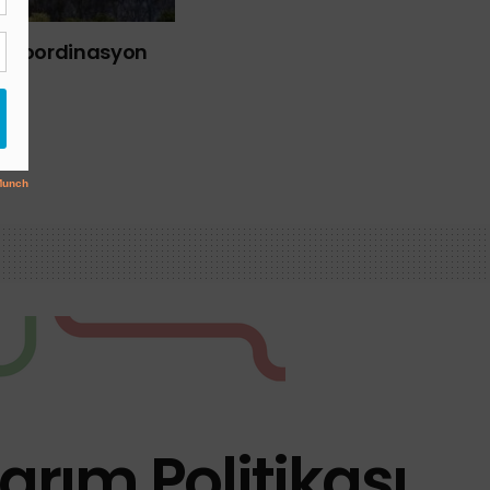
liği Koordinasyon
arım Politikası,