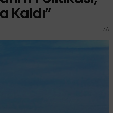
a Kaldı”
A
A