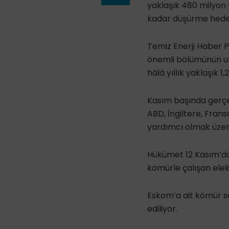
yaklaşık 480 milyon
kadar düşürme hedefi
Temiz Enerji Haber P
önemli bölümünün ul
hâlâ yıllık yaklaşık 
Kasım başında gerçekl
ABD, İngiltere, Fran
yardımcı olmak üzere
Hükümet 12 Kasım’da t
kömürle çalışan elekt
Eskom’a ait kömür sa
ediliyor.