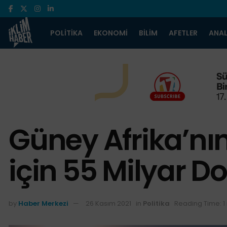
POLITIKA
EKONOMI
BILIM
AFETLER
ANAL
Güney Afrika’nı
için 55 Milyar Do
by
Haber Merkezi
26 Kasım 2021
in
Politika
Reading Time: 1