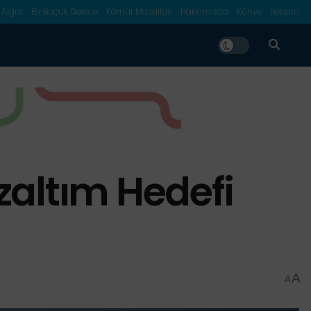
 Algısı
Bir Buçuk Derece
Kömür Masalları
Hakkımızda
Künye
İletişim
zaltım Hedefi
A
A