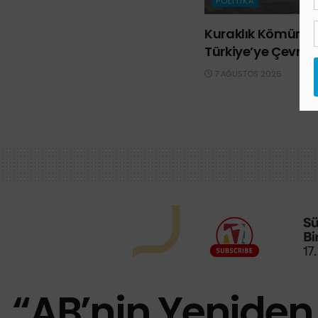
POLITIKA
Kuraklık Kömürü d
Türkiye’ye Çevrild
7 AĞUSTOS 2026
“AB’nin Yeniden Ş