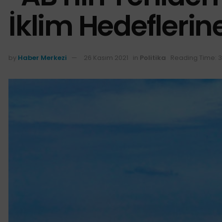
İklim Hedeflerin
by
Haber Merkezi
26 Kasım 2021
in
Politika
Reading Time: 3