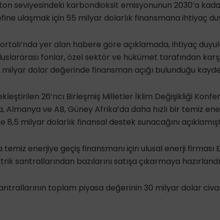
 ton seviyesindeki karbondioksit emisyonunun 2030’a kad
ne ulaşmak için 55 milyar dolarlık finansmana ihtiyaç duyd
ortalı’nda yer alan habere göre açıklamada, ihtiyaç duyu
uslararası fonlar, özel sektör ve hükümet tarafından ka
1,2 milyar dolar değerinde finansman açığı bulunduğu kayded
eştirilen 26’ncı Birleşmiş Milletler İklim Değişikliği Konf
sa, Almanya ve AB, Güney Afrika’da daha hızlı bir temiz e
 8,5 milyar dolarlık finansal destek sunacağını açıklamışt
emiz enerjiye geçiş finansmanı için ulusal enerji firması E
rik santrallarından bazılarını satışa çıkarmaya hazırlandığı
ntrallarının toplam piyasa değerinin 30 milyar dolar civ