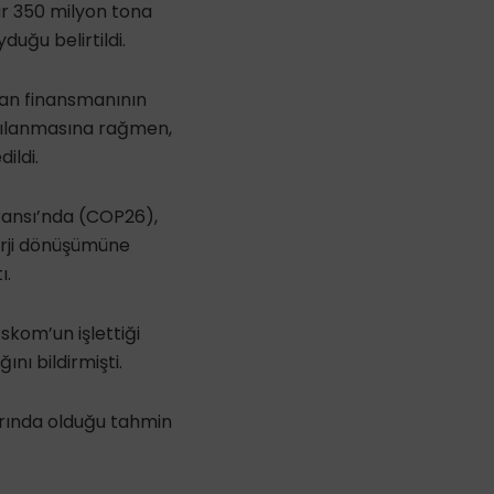
ar 350 milyon tona
uğu belirtildi.
lan finansmanının
rşılanmasına rağmen,
ildi.
eransı’nda (COP26),
nerji dönüşümüne
ı.
skom’un işlettiği
nı bildirmişti.
arında olduğu tahmin