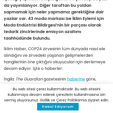
da yayımlanıyor. Diğer taraftan bu yoldan
sapmamak için neler yapmamız gerektiğine dair
yazılar var. 43 moda markası ise İklim Eylemi için
Moda Endüstrisi Bildirgesi’nin bir parçası olarak
tedarik zincirlerinde emisyon azaltımı
taahhüdünde bulundu.
İklim Haber, COP24 zirvesinin tüm dünyada nasıl ele
alındığını ve zirvedeki yaşanan gelişmelerden
hangilerinin öne çıktığını okuyucuları için derlemeye
devam ediyor. İşte o haberler:
İngiliz
The Guardian
gazetesinin
haberine
göre,
ABD’nin fosil yakıt kullanımına devam edeceğini
Bu web sitesi çerez kullanmaktadır. Bu web sitesini
duyurması zirvede sert bir protesto ile karşılanırken
kullanmaya devam ederek çerezlerin kullanılmasına izin
salonda buna gülerek tepki verenler de oldu. Kömür,
vermiş oluyorsunuz. Gizlilik ve Çerez Politikamızı ziyaret edin.
gaz ve petrol endüstrileri küresel ısınmaya neden
Kabul Ediyorum
olan yoğun karbon emisyonlarının kaynağı olsa da,