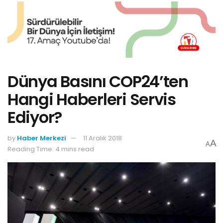
Dünya Basını COP24’ten
Hangi Haberleri Servis
Ediyor?
by
Haber Merkezi
11 Aralık 2018
A
A
Reading Time: 4 mins read