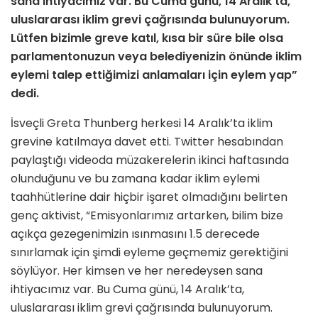
sana ihtiyacımız var. Bu Cuma günü
, 14 Aralık’ta,
uluslararası iklim grevi çağrısında bulunuyorum.
Lütfen bizimle greve katıl, kısa bir süre bile olsa
parlamentonuzun veya belediyenizin önünde iklim
eylemi talep ettiğimizi anlamaları için eylem yap”
dedi.
İsveçli Greta Thunberg herkesi 14 Aralık’ta iklim
grevine katılmaya davet etti. Twitter hesabından
paylaştığı videoda müzakerelerin ikinci haftasında
olunduğunu ve bu zamana kadar iklim eylemi
taahhütlerine dair hiçbir işaret olmadığını belirten
genç aktivist, “Emisyonlarımız artarken, bilim bize
açıkça gezegenimizin ısınmasını 1.5 derecede
sınırlamak için şimdi eyleme geçmemiz gerektiğini
söylüyor. Her kimsen ve her neredeysen sana
ihtiyacımız var. Bu Cuma günü, 14 Aralık’ta,
uluslararası iklim grevi çağrısında bulunuyorum.