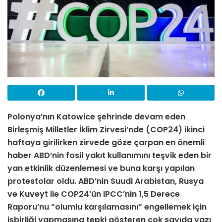
Polonya’nın Katowice şehrinde devam eden
Birleşmiş Milletler İklim Zirvesi’nde (COP24) ikinci
haftaya girilirken zirvede göze çarpan en önemli
haber ABD’nin fosil yakıt kullanımını teşvik eden bir
yan etkinlik düzenlemesi ve buna karşı yapılan
protestolar oldu. ABD’nin Suudi Arabistan, Rusya
ve Kuveyt ile COP24’ün IPCC’nin 1,5 Derece
Raporu’nu “olumlu karşılamasını” engellemek için
işbirliği yapmasına tepki gösteren çok sayıda yazı