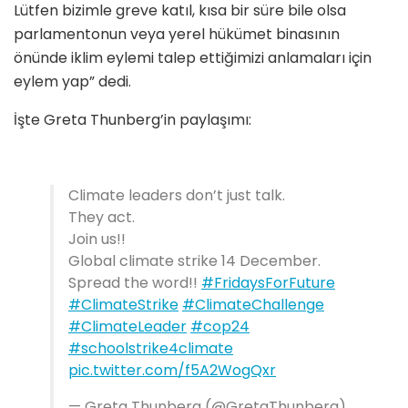
Lütfen bizimle greve katıl, kısa bir süre bile olsa
parlamentonun veya yerel hükümet binasının
önünde iklim eylemi talep ettiğimizi anlamaları için
eylem yap” dedi.
İşte Greta Thunberg’in paylaşımı:
Climate leaders don’t just talk.
They act.
Join us!!
Global climate strike 14 December.
Spread the word!!
#FridaysForFuture
#ClimateStrike
#ClimateChallenge
#ClimateLeader
#cop24
#schoolstrike4climate
pic.twitter.com/f5A2WogQxr
— Greta Thunberg (@GretaThunberg)