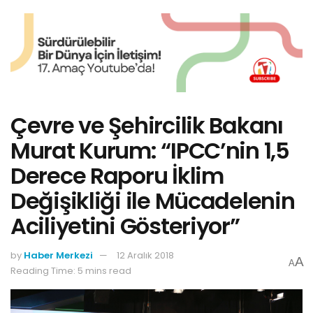
Çevre ve Şehircilik Bakanı
Murat Kurum: “IPCC’nin 1,5
Derece Raporu İklim
Değişikliği ile Mücadelenin
Aciliyetini Gösteriyor”
by
Haber Merkezi
12 Aralık 2018
A
A
Reading Time: 5 mins read