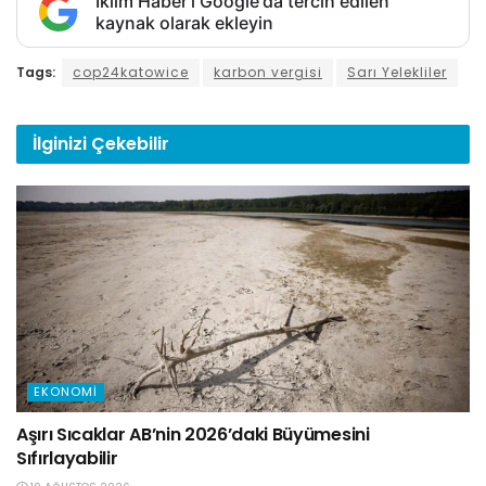
İklim Haber'i Google'da tercih edilen
kaynak olarak ekleyin
Tags:
cop24katowice
karbon vergisi
Sarı Yelekliler
İlginizi
Çekebilir
EKONOMI
Aşırı Sıcaklar AB’nin 2026’daki Büyümesini
Sıfırlayabilir