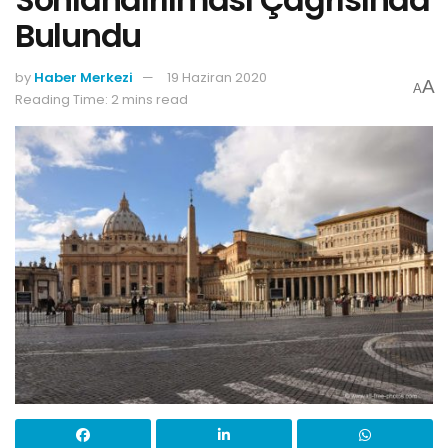
Bulundu
by
Haber Merkezi
19 Haziran 2020
A
A
Reading Time: 2 mins read