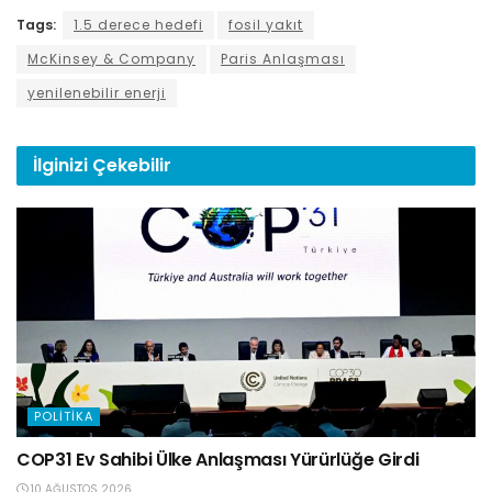
Tags:
1.5 derece hedefi
fosil yakıt
McKinsey & Company
Paris Anlaşması
yenilenebilir enerji
İlginizi
Çekebilir
POLITIKA
COP31 Ev Sahibi Ülke Anlaşması Yürürlüğe Girdi
10 AĞUSTOS 2026