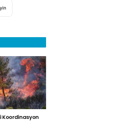
yin
liği Koordinasyon