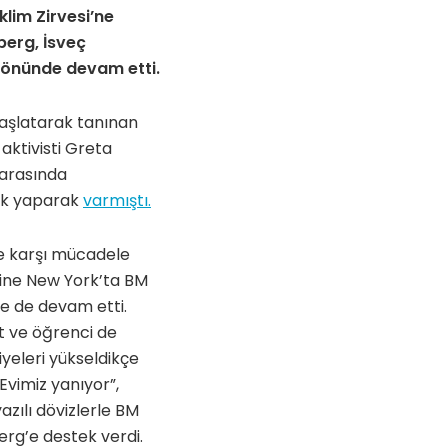
klim Zirvesi’ne
nberg, İsveç
 önünde devam etti.
aşlatarak tanınan
 aktivisti Greta
 arasında
luk yaparak
varmıştı.
ne karşı mücadele
vine New York’ta BM
e de devam etti.
t ve öğrenci de
iyeleri yükseldikçe
“Evimiz yanıyor”,
azılı dövizlerle BM
rg’e destek verdi.