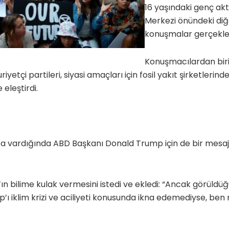
16 yaşındaki genç akt
Merkezi önündeki diğe
konuşmalar gerçekleş
Konuşmacılardan biri
tçi partileri, siyasi amaçları için fosil yakıt şirketleri
 eleştirdi.
 vardığında ABD Başkanı Donald Trump için de bir mesajı va
n bilime kulak vermesini istedi ve ekledi: “Ancak görüldü
ı iklim krizi ve aciliyeti konusunda ikna edemediyse, ben n