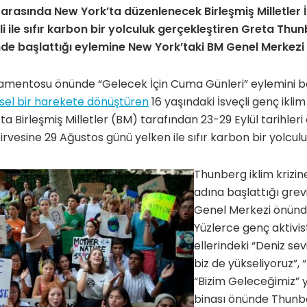
i arasında New York’ta düzenlenecek Birleşmiş Milletler İ
li ile sıfır karbon bir yolculuk gerçekleştiren Greta Thu
e başlattığı eylemine New York’taki BM Genel Merkezi
amentosu önünde “Gelecek İçin Cuma Günleri” eylemini b
sel bir harekete dönüştüren
16 yaşındaki İsveçli genç iklim
a Birleşmiş Milletler (BM) tarafından 23-29 Eylül tarihleri
irvesine 29 Ağustos günü yelken ile sıfır karbon bir yolcu
Thunberg iklim krizi
adına başlattığı gre
Genel Merkezi önünd
Yüzlerce genç aktivis
ellerindeki “Deniz sev
biz de yükseliyoruz”, 
“Bizim Geleceğimiz” y
binası önünde Thunbe