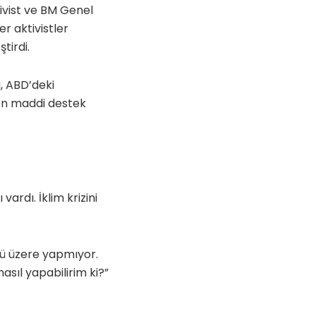
ivist ve BM Genel
r aktivistler
tirdi.
, ABD’deki
nden maddi destek
rdı. İklim krizini
ğü üzere yapmıyor.
asıl yapabilirim ki?”