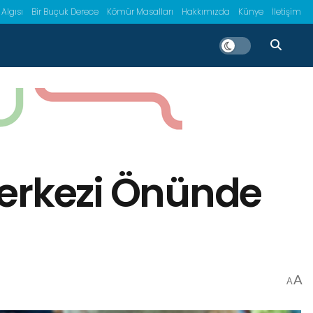
 Algısı
Bir Buçuk Derece
Kömür Masalları
Hakkımızda
Künye
İletişim
Merkezi Önünde
A
A