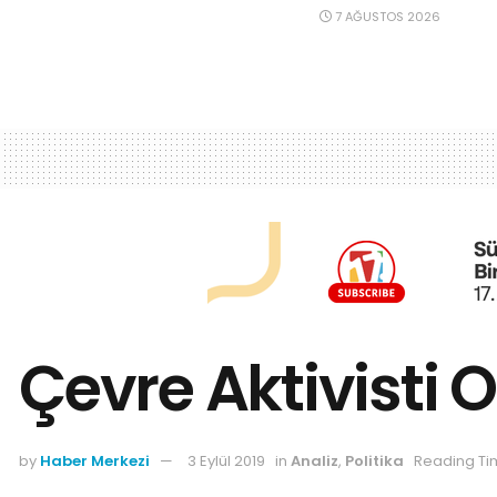
7 AĞUSTOS 2026
Çevre Aktivisti 
by
Haber Merkezi
3 Eylül 2019
in
Analiz
,
Politika
Reading Ti