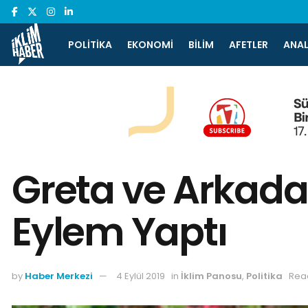
POLITIKA
EKONOMI
BILIM
AFETLER
ANAL
Greta ve Arkada
Eylem Yaptı
by
Haber Merkezi
4 Eylül 2019
in
İklim Panosu
,
Politika
Read