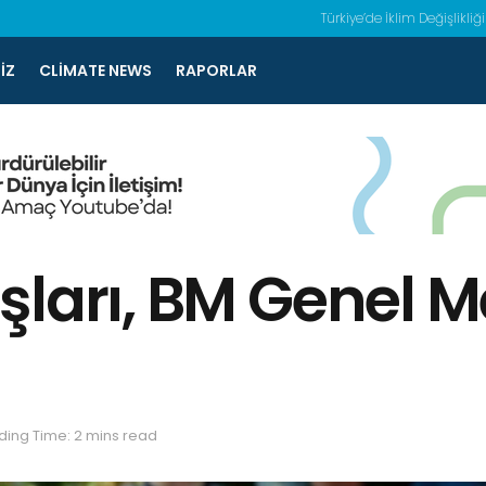
Türkiye’de İklim Değişlikliği
IZ
CLIMATE NEWS
RAPORLAR
şları, BM Genel 
ing Time: 2 mins read