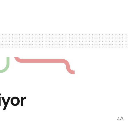
iyor
A
A