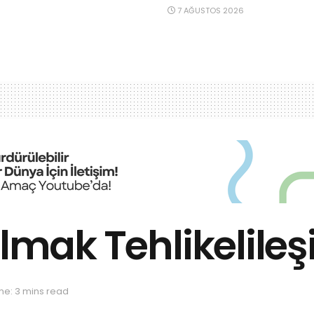
7 AĞUSTOS 2026
Olmak Tehlikelileş
me: 3 mins read