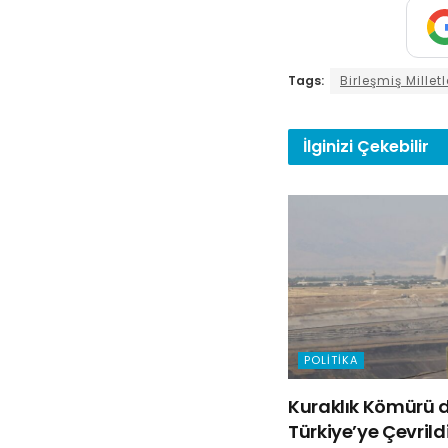
Tags:
Birleşmiş Milletl
İlginizi
Çekebilir
POLITIKA
Kuraklık Kömürü d
Türkiye’ye Çevrild