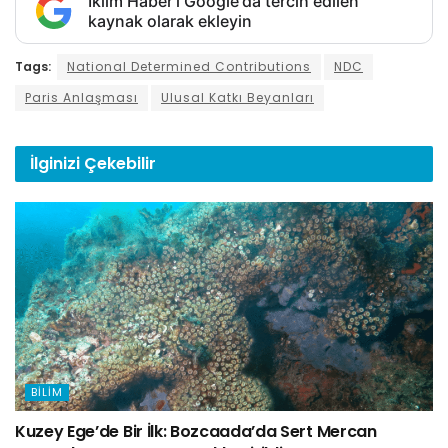
İklim Haber'i Google'da tercih edilen
kaynak olarak ekleyin
Tags:
National Determined Contributions
NDC
Paris Anlaşması
Ulusal Katkı Beyanları
İlginizi
Çekebilir
BILIM
Kuzey Ege’de Bir İlk: Bozcaada’da Sert Mercan