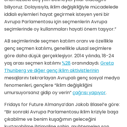
biliyoruz. Dolayısıyla, iklim değişikliğiyle mücadelede
iddialı eylemleri hayat geçirmek isteyen yeni bir
Avrupa Parlamentosu için seçmenlerin Avrupa
seçimlerinde oy kullanmaları hayati önem taşıyor.”
AB seçimlerinde seçmen katılım oranı ve özellikle
genç seçmen katılımı, genellikle ulusal seçimlere
göre daha düşük gerçekleşiyor. 2014 yılında, 18-24
yaş arası seçmen katılımı
%28
oranındaydı.
Greta
Thunberg ve diğer genç iklim aktivistlerinin
mesajlarını tekrarlayan Avrupalı genç sosyal medya
fenomenleri, gençlere “iklim değişikliğini
umursuyorsanız gidip oy verin”
çağrısı yapıyor
.
Fridays for Future Almanya’dan Jakob Blasel’e göre:
“Bir sonraki Avrupa Parlamentosu iklim kriziyle başa
çıkabilme ve benim kuşağımın geleceğini
kurtarabilme ihtimaline sahip, muhtemelen son