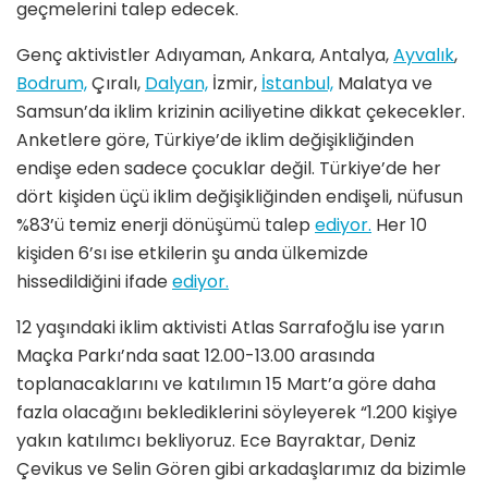
geçmelerini talep edecek.
Genç aktivistler Adıyaman, Ankara, Antalya,
Ayvalık
,
Bodrum,
Çıralı,
Dalyan,
İzmir,
İstanbul,
Malatya ve
Samsun’da iklim krizinin aciliyetine dikkat çekecekler.
Anketlere göre, Türkiye’de iklim değişikliğinden
endişe eden sadece çocuklar değil. Türkiye’de her
dört kişiden üçü iklim değişikliğinden endişeli, nüfusun
%83’ü temiz enerji dönüşümü talep
ediyor.
Her 10
kişiden 6’sı ise etkilerin şu anda ülkemizde
hissedildiğini ifade
ediyor.
12 yaşındaki iklim aktivisti Atlas Sarrafoğlu ise yarın
Maçka Parkı’nda saat 12.00-13.00 arasında
toplanacaklarını ve katılımın 15 Mart’a göre daha
fazla olacağını beklediklerini söyleyerek “1.200 kişiye
yakın katılımcı bekliyoruz. Ece Bayraktar, Deniz
Çevikus ve Selin Gören gibi arkadaşlarımız da bizimle