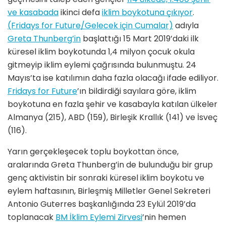
ve kasabada
ikinci defa
iklim boykotuna çıkıyor
.
(Fridays for Future/Gelecek için Cumalar)
adıyla
Greta Thunberg’in
başlattığı 15 Mart 2019’daki ilk
küresel iklim boykotunda 1,4 milyon çocuk okula
gitmeyip iklim eylemi çağrısında bulunmuştu. 24
Mayıs’ta ise katılımın daha fazla olacağı ifade ediliyor.
Fridays for Future
’ın bildirdiği sayılara göre, iklim
boykotuna en fazla şehir ve kasabayla katılan ülkeler
Almanya (215), ABD (159), Birleşik Krallık (141) ve İsveç
(116).
Yarın gerçekleşecek toplu boykottan önce,
aralarında Greta Thunberg’in de bulunduğu bir grup
genç aktivistin bir sonraki küresel iklim boykotu ve
eylem haftasının, Birleşmiş Milletler Genel Sekreteri
Antonio Guterres başkanlığında 23 Eylül 2019’da
toplanacak
BM İklim Eylemi Zirvesi
’nin hemen