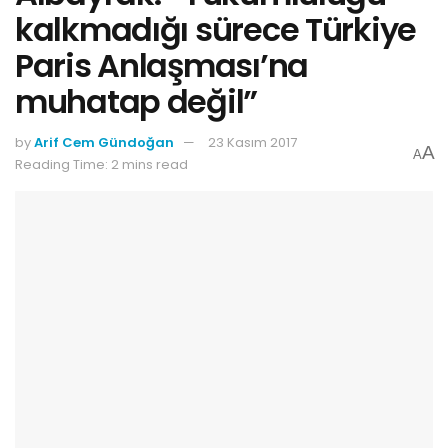
kalkmadığı sürece Türkiye
Paris Anlaşması’na
muhatap değil”
by
Arif Cem Gündoğan
23 Kasım 2017
A
A
Reading Time: 2 mins read