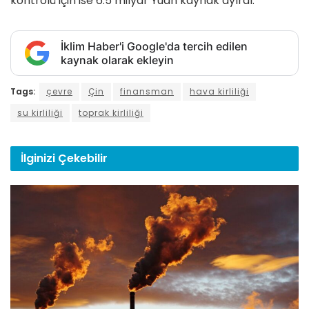
kontrolü için ise 6.5 milyar Yuan kaynak ayırdı.
İklim Haber'i Google'da tercih edilen
kaynak olarak ekleyin
Tags:
çevre
Çin
finansman
hava kirliliği
su kirliliği
toprak kirliliği
İlginizi
Çekebilir