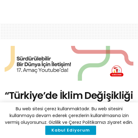
“Türkiye’de İklim Değişikliği
ve Tarımda
Bu web sitesi çerez kullanmaktadır. Bu web sitesini
Sürdürülebilirlik” Yarın Çok
kullanmaya devam ederek çerezlerin kullanılmasına izin
vermiş oluyorsunuz. Gizlilik ve Çerez Politikamızı ziyaret edin.
Geç Olabilir!
Kabul Ediyorum