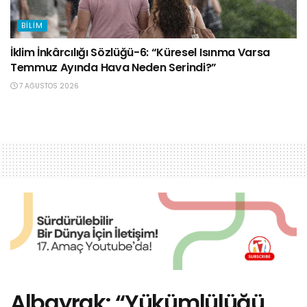
BILIM
İklim İnkârcılığı Sözlüğü-6: “Küresel Isınma Varsa
Temmuz Ayında Hava Neden Serindi?”
7 AĞUSTOS 2026
Albayrak: “Yükümlülüğü