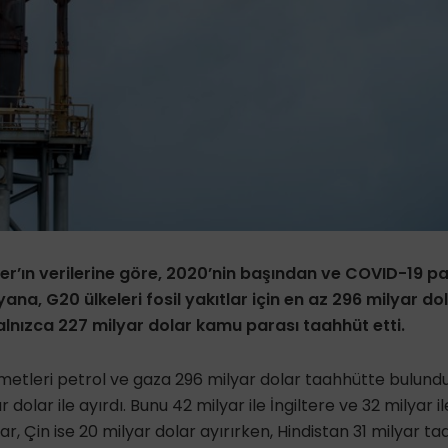
er’ın verilerine göre, 2020’nin başından ve COVID-19 p
na, G20 ülkeleri fosil yakıtlar için en az 296 milyar dola
yalnızca 227 milyar dolar kamu parası taahhüt etti.
metleri petrol ve gaza 296 milyar dolar taahhütte bulund
dolar ile ayırdı. Bunu 42 milyar ile İngiltere ve 32 milyar il
ar, Çin ise 20 milyar dolar ayırırken, Hindistan 31 milyar taa