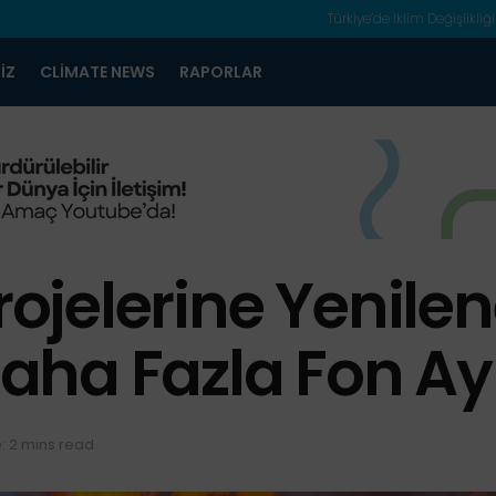
Türkiye’de İklim Değişlikliği
IZ
CLIMATE NEWS
RAPORLAR
rojelerine Yenilen
ha Fazla Fon Ayı
: 2 mins read