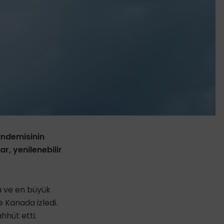
andemisinin
r, yenilenebilir
u ve en büyük
e Kanada izledi.
hhüt etti.