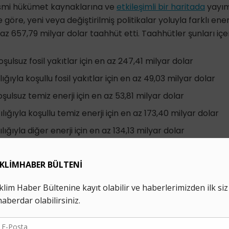
esmi hükümet kaynaklarına ve
etkileşimli bir haritada
yayım
göre, yeni veya değiştirilmiş politikalar yoluyla farklı enerj
z 657,79 milyar dolar taahhüt etti. Taahhütler şunları içer
koşulsuz fosil yakıtlar için en az 247,41 milyar dolar
lığıyla koşullu fosil yakıtlar için en az 49,03 milyar dolar
koşulsuz temiz enerji için en az 53,81 milyar dolar
ılığıyla koşullu temiz enerji için en az 173,40 milyar dolar
ılığıyla diğer enerji için en az 134,13 milyar dolar
İklim Haber'i Google'da tercih edilen kaynak olarak ekle
20
IPCC
yenilenebilir enerji