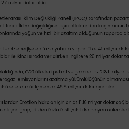
 27 milyar dolar oldu.
erarası İklim Değişikliği Paneli (IPCC) tarafından pazar
t kırıcı. İklim değişikliğinin aşırı etkilerinden kaçınmanın 
larında yoğun ve hızlı bir azaltım olduğunun raporda altı 
 temiz enerjiye en fazla yatırım yapan ülke 41 milyar dola
lar ile ikinci sırada yer alırken İngiltere 28 milyar dolar t
kıldığında, G20 ülkeleri petrol ve gaza en az 218,1 milyar d
in seragazı emisyonlarını azaltma yükümlülüğünün olmaması
k üzere kömür için en az 46,5 milyar dolar ayırdılar.
akıtlardan üretilen hidrojen için en az 11,19 milyar dolar sağ
n oluşan grup, birden fazla fosil yakıtı kapsayan önlemlerl