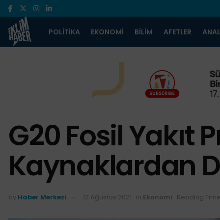
POLITIKA
EKONOMI
BILIM
AFETLER
ANAL
G20 Fosil Yakıt P
Kaynaklardan Da
by
Haber Merkezi
12 Ağustos 2021
in
Ekonomi
Reading Time