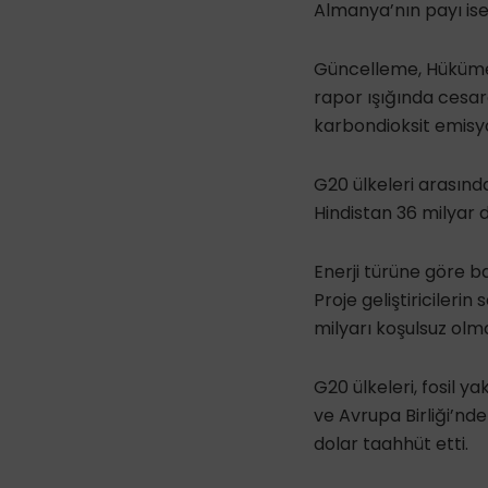
Almanya’nın payı ise
Güncelleme, Hükümetl
rapor ışığında cesare
karbondioksit emisyon
G20 ülkeleri arasında
Hindistan 36 milyar do
Enerji türüne göre ba
Proje geliştiriciler
milyarı koşulsuz olma
G20 ülkeleri, fosil y
ve Avrupa Birliği’nde
dolar taahhüt etti.