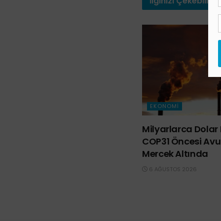
İlginizi
Çekebilir
EKONOMI
Milyarlarca Dolar 
COP31 Öncesi Avus
Mercek Altında
6 AĞUSTOS 2026