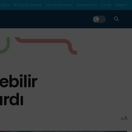
 Algısı
Bir Buçuk Derece
Kömür Masalları
Hakkımızda
Künye
İletişim
ebilir
rdı
A
A