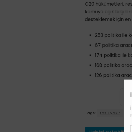
G20 hükümetleri, r
kamuya açık bilgilere 
desteklemek için en a
253 politika ile 
67 politika aracı
174 politika ile 
168 politika arac
126 politika arac
Tags:
fosil yakıt
G