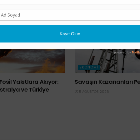
EKONOMI
Fosil Yakıtlara Akıyor:
Savaşın Kazananları Pet
tralya ve Türkiye
5 AĞUSTOS 2026