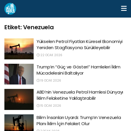
Etiket:
Venezuela
Yükselen Petrol Fiyatları Küresel Ekonomiyi
Yeniden Stagflasyona Sürükleyebilir
22 OCAK 2026
Trump’ın “Güç ve Gösteri” Hamleleri İklim
Mücadelesini Baltalıyor
19 OCAK 2026
ABD’nin Venezuela Petrol Hamlesi Dünyayı
İklim Felaketine Yaklaştırabilir
15 OCAK 2026
Bilim İnsanları Uyardı: Trump’ın Venezuela
Planı İklim İçin Felaket Olur