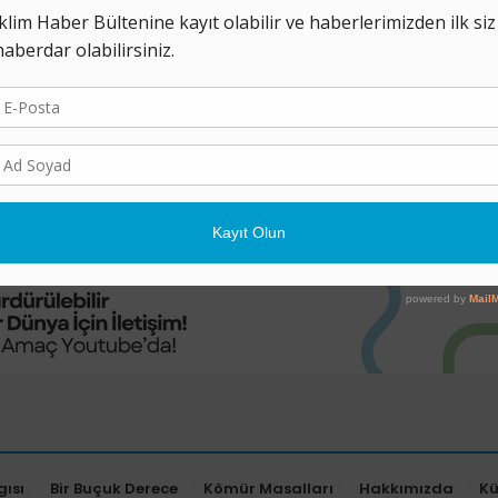
Azaldı Ancak Baskı D
Ediyor
5 NISAN 2024
Yeni bir analize göre, tropikal orma
yıl azaldı, ancak diğer göstergeler d
ormanlık alanların muazzam bir baskı 
gısı
Bir Buçuk Derece
Kömür Masalları
Hakkımızda
K