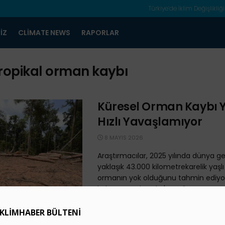
Türkiye’de İklim Değişlikliği
IZ
CLIMATE NEWS
RAPORLAR
ropikal orman kaybı
Küresel Orman Kaybı Y
Hızlı Yavaşlamıyor
8 MAYIS 2026
Araştırmacılar, 2025 yılında dünya g
yaklaşık 43.000 kilometrekarelik yaşlı
ormanın yok olduğunu tahmin ediyor
kabaca Danimarka'nın yüz ...
Tropik Orman Kaybı 20