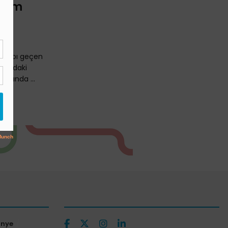
evam
n kaybı geçen
ünyadaki
altında ...
ünye