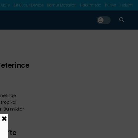
 Algısı
Bir Buçuk Derece
Kömür Masalları
Hakkımızda
Künye
İletişim
eterince
enelinde
 tropikal
. Bu miktar
23’te