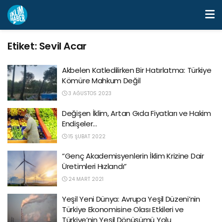
Etiket:
Sevil Acar
Akbelen Katledilirken Bir Hatırlatma: Türkiye
Kömüre Mahkum Değil
3 AĞUSTOS 2023
Değişen İklim, Artan Gıda Fiyatları ve Hakim
Endişeler…
15 ŞUBAT 2022
“Genç Akademisyenlerin İklim Krizine Dair
Üretimleri Hızlandı”
24 MART 2021
Yeşil Yeni Dünya: Avrupa Yeşil Düzeni’nin
Türkiye Ekonomisine Olası Etkileri ve
Türkiye’nin Yeşil Dönüşümü Yolu