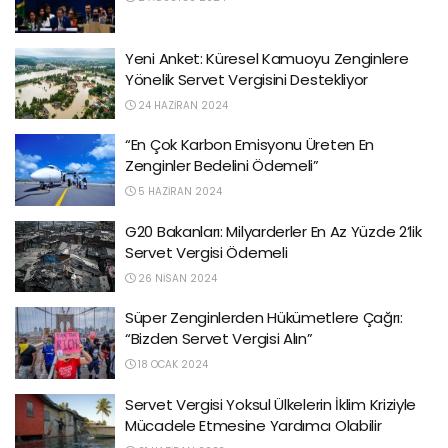
Yeni Anket: Küresel Kamuoyu Zenginlere
Yönelik Servet Vergisini Destekliyor
24 HAZIRAN 2024
“En Çok Karbon Emisyonu Üreten En
Zenginler Bedelini Ödemeli”
5 HAZIRAN 2024
G20 Bakanları: Milyarderler En Az Yüzde 2’lik
Servet Vergisi Ödemeli
26 NISAN 2024
Süper Zenginlerden Hükümetlere Çağrı:
“Bizden Servet Vergisi Alın”
18 OCAK 2024
Servet Vergisi Yoksul Ülkelerin İklim Kriziyle
Mücadele Etmesine Yardımcı Olabilir