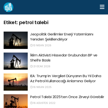
Etiket:
petrol talebi
Jeopolitik Gerilimler Enerji Yatırımlarını
Yeniden Şekillendiriyor
13 NISAN 2026
İklim Aktivisti Hissedar Grubundan BP ve
Shell’e Baskı
21 OCAK 2026
IEA: Trump’ın Vergileri Dünyanın Bu Yıl Daha
Az Petrol Kullanacağı Anlamına Geliyor
16 NISAN 2025
Petrol Talebi 2025’ten Önce Zirveyi Görebilir
16 AĞUSTOS 2022