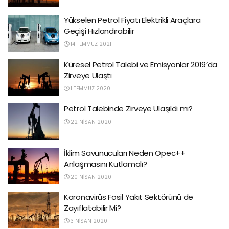
Yükselen Petrol Fiyatı Elektrikli Araçlara
Geçişi Hızlandırabilir
14 TEMMUZ 2021
Küresel Petrol Talebi ve Emisyonlar 2019’da
Zirveye Ulaştı
1 TEMMUZ 2020
Petrol Talebinde Zirveye Ulaşıldı mı?
22 NISAN 2020
İklim Savunucuları Neden Opec++
Anlaşmasını Kutlamalı?
20 NISAN 2020
Koronavirüs Fosil Yakıt Sektörünü de
Zayıflatabilir Mi?
3 NISAN 2020