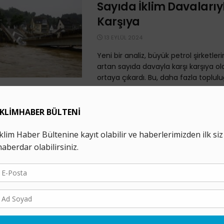
Sayıda İklim Davalarıy
Karşıya
13 EYLÜL 2024
Yeni bir analiz, büyük petrol şirketleri
artan sayıda davayla karşı karşıya o
ortaya çıkardı. Bu, daha fazla topluluğ
Dünyanın en Büyük Pet
Şirketleri Emisyon Hed
“Yoldan Saptı”
25 MART 2024
Yeni bir analiz, çarpıcı iklim taahhü
BP ve Saudi Aramco'nun da araları
şirketlerin fosil yakıt üretimini geniş
planlarının ...