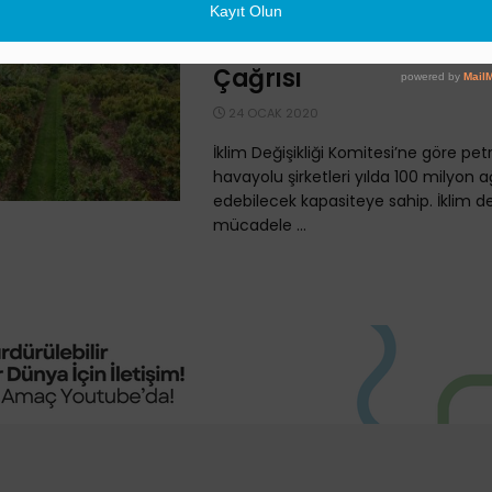
Yetkililerden Büyük Kirl
100 Milyon Ağaçlık Büt
Çağrısı
24 OCAK 2020
İklim Değişikliği Komitesi’ne göre pet
havayolu şirketleri yılda 100 milyon 
edebilecek kapasiteye sahip. İklim deği
mücadele ...