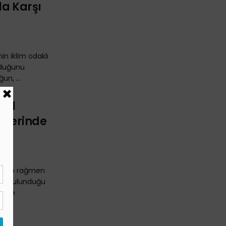
la Karşı
nin iklim odaklı
lduğunu
un, ...
rol
eflerinde
tlerine rağmen
nda bulunduğu
letme