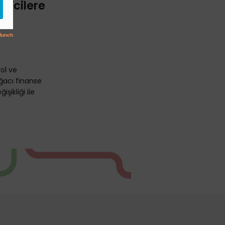
eticilere
çe
rol ve
ağacı finanse
şikliği ile