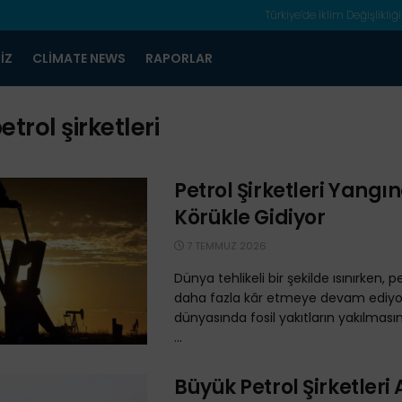
Türkiye’de İklim Değişlikliği
IZ
CLIMATE NEWS
RAPORLAR
etrol şirketleri
Petrol Şirketleri Yangı
Körükle Gidiyor
7 TEMMUZ 2026
Dünya tehlikeli bir şekilde ısınırken, pe
daha fazla kâr etmeye devam ediyor
dünyasında fosil yakıtların yakılmasını
...
Büyük Petrol Şirketleri