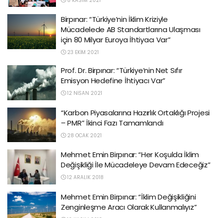
8 KASIM 2021
Birpınar: “Türkiye’nin İklim Kriziyle
Mücadelede AB Standartlarına Ulaşması
için 80 Milyar Euroya İhtiyacı Var”
23 EKIM 2021
Prof. Dr. Birpınar: “Türkiye’nin Net Sıfır
Emisyon Hedefine İhtiyacı Var”
12 NISAN 2021
“Karbon Piyasalarına Hazırlık Ortaklığı Projesi
– PMR” İkinci Fazı Tamamlandı
28 OCAK 2021
Mehmet Emin Birpınar: “Her Koşulda İklim
Değişikliği İle Mücadeleye Devam Edeceğiz”
12 ARALIK 2018
Mehmet Emin Birpınar: “İklim Değişikliğini
Zenginleşme Aracı Olarak Kullanmalıyız”