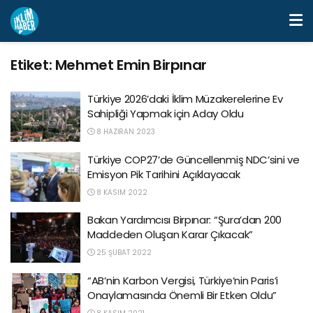
Etiket:
Mehmet Emin Birpınar
Türkiye 2026’daki İklim Müzakerelerine Ev
Sahipliği Yapmak için Aday Oldu
8 HAZIRAN 2023
Türkiye COP27’de Güncellenmiş NDC’sini ve
Emisyon Pik Tarihini Açıklayacak
8 KASIM 2022
Bakan Yardımcısı Birpınar: “Şura’dan 200
Maddeden Oluşan Karar Çıkacak”
25 ŞUBAT 2022
“AB’nin Karbon Vergisi, Türkiye’nin Paris’i
Onaylamasında Önemli Bir Etken Oldu”