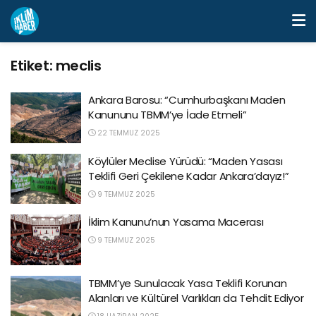
Etiket:
meclis
Ankara Barosu: “Cumhurbaşkanı Maden
Kanununu TBMM’ye İade Etmeli”
22 TEMMUZ 2025
Köylüler Meclise Yürüdü: “Maden Yasası
Teklifi Geri Çekilene Kadar Ankara’dayız!”
9 TEMMUZ 2025
İklim Kanunu’nun Yasama Macerası
9 TEMMUZ 2025
TBMM’ye Sunulacak Yasa Teklifi Korunan
Alanları ve Kültürel Varlıkları da Tehdit Ediyor