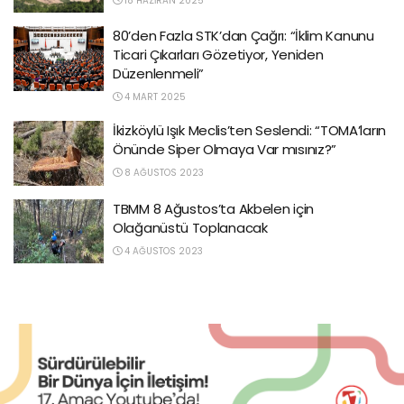
18 HAZIRAN 2025
80’den Fazla STK’dan Çağrı: “İklim Kanunu
Ticari Çıkarları Gözetiyor, Yeniden
Düzenlenmeli”
4 MART 2025
İkizköylü Işık Meclis’ten Seslendi: “TOMA’ların
Önünde Siper Olmaya Var mısınız?”
8 AĞUSTOS 2023
TBMM 8 Ağustos’ta Akbelen için
Olağanüstü Toplanacak
4 AĞUSTOS 2023