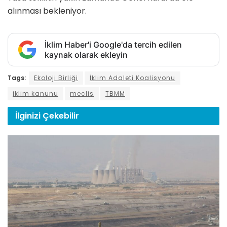
alınması bekleniyor.
İklim Haber'i Google'da tercih edilen
kaynak olarak ekleyin
Tags:
Ekoloji Birliği
İklim Adaleti Koalisyonu
iklim kanunu
meclis
TBMM
İlginizi
Çekebilir