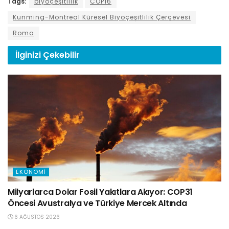
Tags:
biyoçeşitlilik
COP16
Kunming-Montreal Küresel Biyoçeşitlilik Çerçevesi
Roma
İlginizi
Çekebilir
EKONOMI
Milyarlarca Dolar Fosil Yakıtlara Akıyor: COP31
Öncesi Avustralya ve Türkiye Mercek Altında
6 AĞUSTOS 2026