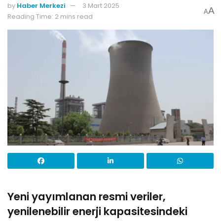
by
Haber Merkezi
3 Mart 2025
A
A
Reading Time: 2 mins read
Yeni yayımlanan resmi veriler,
yenilenebilir enerji kapasitesindeki