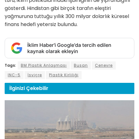
turu, iklim politikalarındaki işbirliğinin de yıprandığını
gösterdi. Hindistan gibi birçok tarafın eleştiri
yağmuruna tuttuğu yıllık 300 milyar dolarlık küresel
finans hedefi yetersiz bulundu.
İklim Haber'i Google'da tercih edilen
kaynak olarak ekleyin
Tags:
BM Plastik Anlaşması
Busan
Cenevre
INC-5
İsviçre
Plastik Kirliliği
İlginizi
Çekebilir