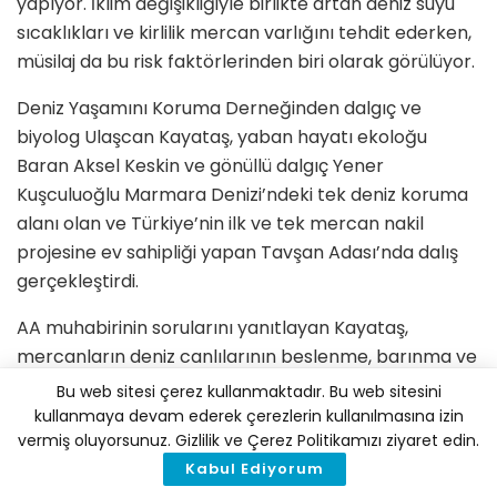
yapıyor. İklim değişikliğiyle birlikte artan deniz suyu
sıcaklıkları ve kirlilik mercan varlığını tehdit ederken,
müsilaj da bu risk faktörlerinden biri olarak görülüyor.
Deniz Yaşamını Koruma Derneğinden dalgıç ve
biyolog Ulaşcan Kayataş, yaban hayatı ekoloğu
Baran Aksel Keskin ve gönüllü dalgıç Yener
Kuşculuoğlu Marmara Denizi’ndeki tek deniz koruma
alanı olan ve Türkiye’nin ilk ve tek mercan nakil
projesine ev sahipliği yapan Tavşan Adası’nda dalış
gerçekleştirdi.
AA muhabirinin sorularını yanıtlayan Kayataş,
mercanların deniz canlılarının beslenme, barınma ve
üreme alanı olması açısından önemli bir alan
Bu web sitesi çerez kullanmaktadır. Bu web sitesini
sağlamasının yanı sıra iklim değişikliğiyle mücadeleye
kullanmaya devam ederek çerezlerin kullanılmasına izin
vermiş oluyorsunuz. Gizlilik ve Çerez Politikamızı ziyaret edin.
de katkı sunduğunu anlattı.
Kabul Ediyorum
Kayataş, “Mercan kolonileri çok yüksek bir şekilde