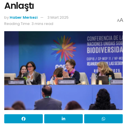
Anlaştı
by
Haber Merkezi
3 Mart 2025
A
A
Reading Time: 3 mins read