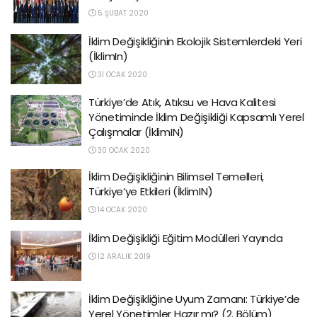
5 ŞUBAT 2020
İklim Değişikliğinin Ekolojik Sistemlerdeki Yeri
(İklimIn)
31 OCAK 2020
Türkiye’de Atık, Atıksu ve Hava Kalitesi
Yönetiminde İklim Değişikliği Kapsamlı Yerel
Çalışmalar (İklimIN)
30 OCAK 2020
İklim Değişikliğinin Bilimsel Temelleri,
Türkiye’ye Etkileri (İklimIN)
14 OCAK 2020
İklim Değişikliği Eğitim Modülleri Yayında
12 ARALIK 2019
İklim Değişikliğine Uyum Zamanı: Türkiye’de
Yerel Yönetimler Hazır mı? (2. Bölüm)