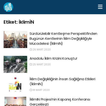
Etiket:
İklimİN
Sürdürülebilir Kentleşme Perspektifinden
Bugünün Kentlerinin İklim Değişikliğiyle
Mücadelesi (İklimIN)
26 MART 2020
Anadolu İklim Krizini Konuştu!
25 MART 2020
İklim Değişikliğinin İnsan Sağlığına Etkileri
(İklimIN)
18 MART 2020
İklimIN Projesi’nin Kapanış Konferansı
Gerçekleşti