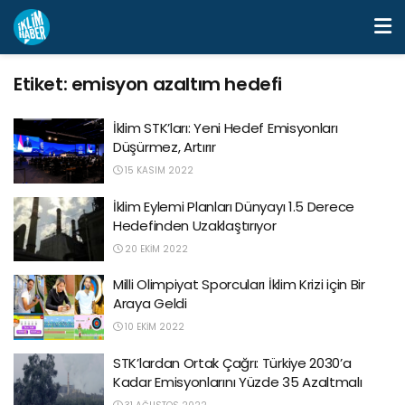
Etiket:
emisyon azaltım hedefi
İklim STK’ları: Yeni Hedef Emisyonları
Düşürmez, Artırır
15 KASIM 2022
İklim Eylemi Planları Dünyayı 1.5 Derece
Hedefinden Uzaklaştırıyor
20 EKIM 2022
Milli Olimpiyat Sporcuları İklim Krizi için Bir
Araya Geldi
10 EKIM 2022
STK’lardan Ortak Çağrı: Türkiye 2030’a
Kadar Emisyonlarını Yüzde 35 Azaltmalı