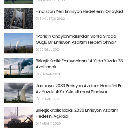
31 AĞUSTOS 2022
Hindistan Yeni Emisyon Hedeflerini Onayladı
5 AĞUSTOS 2022
“Paris’in Onaylanmasından Sonra Sırada
Güçlü Bir Emisyon Azaltım Hedefi Olmalı”
22 EYLÜL 2021
Birleşik Krallık Emisyonlarını 14 Yılda Yüzde 78
Azaltacak
21 NISAN 2021
Japonya, 2030 Emisyon Azaltım Hedefini En
Az Yüzde 40’a Yükseltmeyi Planlıyor
9 NISAN 2021
Birleşik Krallık İddialı 2030 Emisyon Azaltım
Hedefini Açıkladı
4 ARALIK 2020