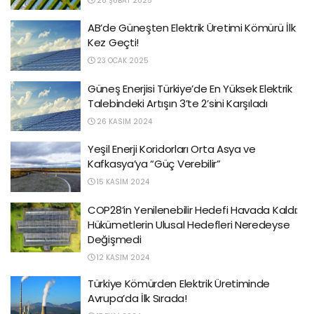
28 ŞUBAT 2025
AB’de Güneşten Elektrik Üretimi Kömürü İlk
Kez Geçti!
23 OCAK 2025
Güneş Enerjisi Türkiye’de En Yüksek Elektrik
Talebindeki Artışın 3’te 2’sini Karşıladı
26 KASIM 2024
Yeşil Enerji Koridorları Orta Asya ve
Kafkasya’ya “Güç Verebilir”
15 KASIM 2024
COP28’in Yenilenebilir Hedefi Havada Kaldı:
Hükümetlerin Ulusal Hedefleri Neredeyse
Değişmedi
12 KASIM 2024
Türkiye Kömürden Elektrik Üretiminde
Avrupa’da İlk Sırada!