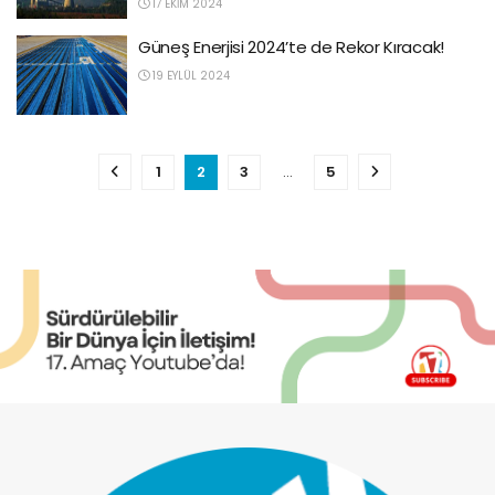
17 EKIM 2024
Güneş Enerjisi 2024’te de Rekor Kıracak!
19 EYLÜL 2024
1
2
3
…
5