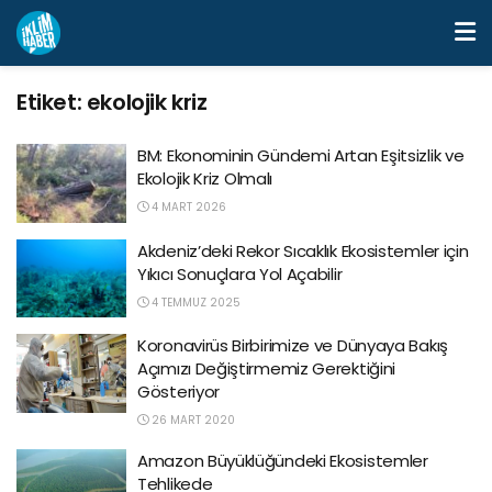
Etiket:
ekolojik kriz
BM: Ekonominin Gündemi Artan Eşitsizlik ve
Ekolojik Kriz Olmalı
4 MART 2026
Akdeniz’deki Rekor Sıcaklık Ekosistemler için
Yıkıcı Sonuçlara Yol Açabilir
4 TEMMUZ 2025
Koronavirüs Birbirimize ve Dünyaya Bakış
Açımızı Değiştirmemiz Gerektiğini
Gösteriyor
26 MART 2020
Amazon Büyüklüğündeki Ekosistemler
Tehlikede