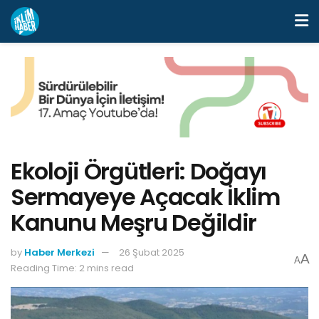
Ekoloji Örgütleri: Doğayı
Sermayeye Açacak İklim
Kanunu Meşru Değildir
by
Haber Merkezi
26 Şubat 2025
A
A
Reading Time: 2 mins read