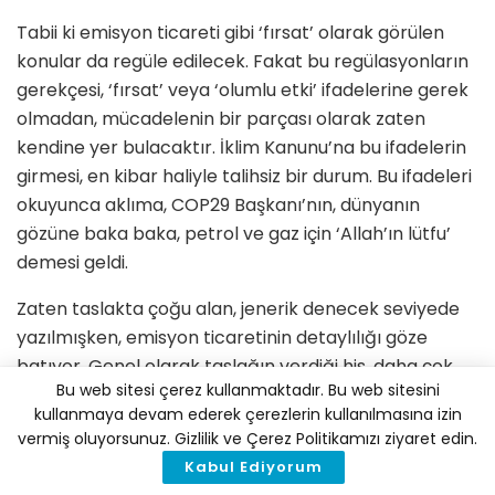
Tabii ki emisyon ticareti gibi ‘fırsat’ olarak görülen
konular da regüle edilecek. Fakat bu regülasyonların
gerekçesi, ‘fırsat’ veya ‘olumlu etki’ ifadelerine gerek
olmadan, mücadelenin bir parçası olarak zaten
kendine yer bulacaktır. İklim Kanunu’na bu ifadelerin
girmesi, en kibar haliyle talihsiz bir durum. Bu ifadeleri
okuyunca aklıma, COP29 Başkanı’nın, dünyanın
gözüne baka baka, petrol ve gaz için ‘Allah’ın lütfu’
demesi geldi.
Zaten taslakta çoğu alan, jenerik denecek seviyede
yazılmışken, emisyon ticaretinin detaylılığı göze
batıyor. Genel olarak taslağın verdiği his, daha çok
Bu web sitesi çerez kullanmaktadır. Bu web sitesini
iklim değişikliğinden gelebilecek ekonomik kazancın
kullanmaya devam ederek çerezlerin kullanılmasına izin
regüle edilmesi gibi görünüyor.”
vermiş oluyorsunuz. Gizlilik ve Çerez Politikamızı ziyaret edin.
Kabul Ediyorum
“Kalkınma Çevresel Koruma