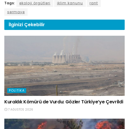
Tags:
ekoloji örgütleri
iklim kanunu
rant
sermaye
İlginizi
Çekebilir
POLITIKA
Kuraklık Kömürü de Vurdu: Gözler Türkiye’ye Çevrildi
7 AĞUSTOS 2026