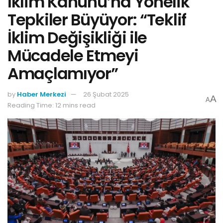
İklim Kanunu’na Yönelik
Tepkiler Büyüyor: “Teklif
İklim Değişikliği ile
Mücadele Etmeyi
Amaçlamıyor”
by
Haber Merkezi
26 Şubat 2025
A
A
Reading Time: 12 mins read