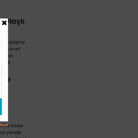
 Ulaştı
rmansızlaşma
ı. Hükümet
lya'nın
edi ...
dar
ntik
ri'ne kadar
ine yönelik