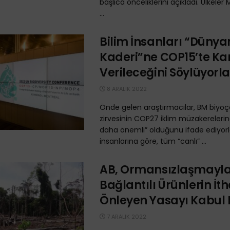
başlıca önceliklerini açıkladı. Ülkeler
...
Bilim İnsanları “Dünya
Kaderi”ne COP15’te Ka
Verileceğini Söylüyorl
8 ARALIK 2022
Önde gelen araştırmacılar, BM biyoçeş
zirvesinin COP27 iklim müzakereleri
daha önemli” olduğunu ifade ediyorla
insanlarına göre, tüm “canlı” ...
AB, Ormansızlaşmayl
Bağlantılı Ürünlerin İth
Önleyen Yasayı Kabul E
7 ARALIK 2022