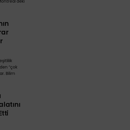
 Montreal'deki
nın
rar
ar
itlilik
nden “çok
r. Bilim
a
alatını
tti