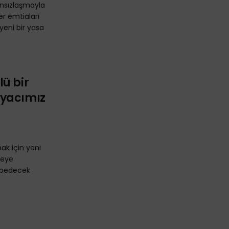
ansızlaşmayla
ğer emtiaları
yeni bir yasa
ü bir
iyacımız
mak için yeni
meye
aybedecek