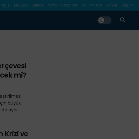
 Algısı
Bir Buçuk Derece
Kömür Masalları
Hakkımızda
Künye
İletişim
Çerçevesi
ecek mi?
leştirilmesi
için büyük
n de aynı
 Krizi ve