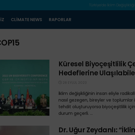
Türkiye’de İklim Değişlikliği
IZ
CLIMATE NEWS
RAPORLAR
COP15
Küresel Biyoçeşitlilik 
Hedeflerine Ulaşılabil
28 EYLÜL 2023
İklim değişikliğinin insan eliyle radikal
nasıl gezegen, bireyler ve toplumlar 
tehdit oluşturuyorsa biyoçeşitlilik içi
durum geçerli. ...
Dr. Uğur Zeydanlı: “İklim