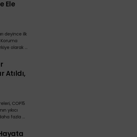
te Ele
arı deyince ilk
a Koruma
iye olarak ...
er
 Atıldı,
eleri, COP15
nın yıkıcı
daha fazla ...
 Hayata