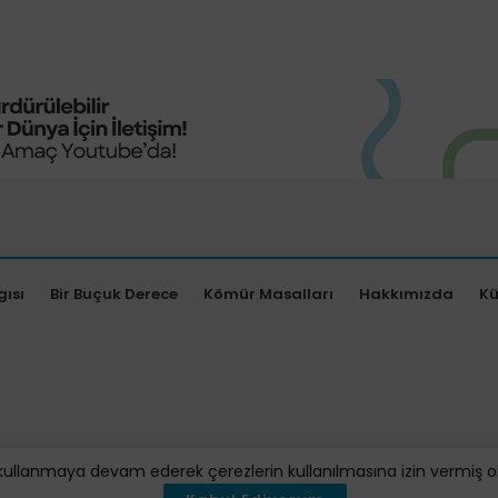
gısı
Bir Buçuk Derece
Kömür Masalları
Hakkımızda
K
kullanmaya devam ederek çerezlerin kullanılmasına izin vermiş oluy