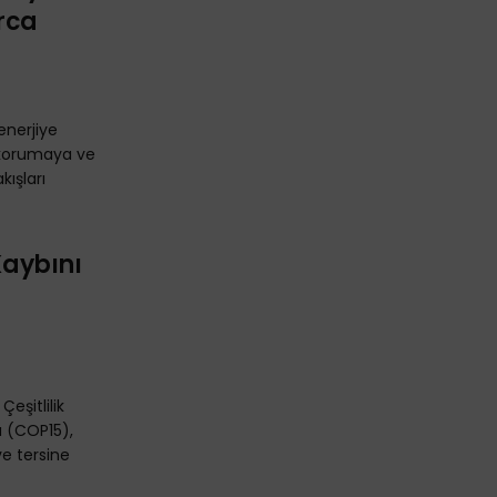
rca
enerjiye
i korumaya ve
ışları
Kaybını
ı
eşitlilik
a (COP15),
ve tersine