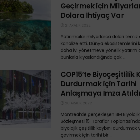
Geçirmek için Milyarla
Dolara İhtiyaç Var
21 ARALIK 2022
Yatırımcılar milyarlarca doları temiz 
kanalize etti. Dünya ekosistemlerin
daha iyi yönetmeye yönelik yatırım ak
bunlarla kıyaslandığında çok ...
COP15’te Biyoçeşitlilik 
Durdurmak için Tarihi
Anlaşmaya İmza Atıld
20 ARALIK 2022
Montreal’de gerçekleşen BM Biyolojik Ç
Sözleşmesi 15. Taraflar Toplantısı'nd
biyolojik çeşitlilik kaybını durdurmak 
çevirmek için tarihi bir ...