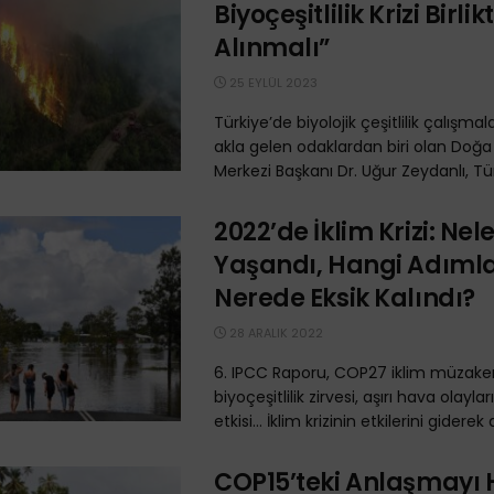
Biyoçeşitlilik Krizi Birlik
Alınmalı”
25 EYLÜL 2023
Türkiye’de biyolojik çeşitlilik çalışmal
akla gelen odaklardan biri olan Doğ
Merkezi Başkanı Dr. Uğur Zeydanlı, Türk
2022’de İklim Krizi: Nel
Yaşandı, Hangi Adımlar
Nerede Eksik Kalındı?
28 ARALIK 2022
6. IPCC Raporu, COP27 iklim müzaker
biyoçeşitlilik zirvesi, aşırı hava olayları
etkisi… İklim krizinin etkilerini giderek 
COP15’teki Anlaşmayı