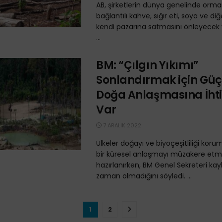
AB, şirketlerin dünya genelinde orm
bağlantılı kahve, sığır eti, soya ve di
kendi pazarına satmasını önleyecek 
...
BM: “Çılgın Yıkımı”
Sonlandırmak için Güçl
Doğa Anlaşmasına İht
Var
7 ARALIK 2022
Ülkeler doğayı ve biyoçeşitliliği koru
bir küresel anlaşmayı müzakere et
hazırlanırken, BM Genel Sekreteri k
zaman olmadığını söyledi. ...
1
2