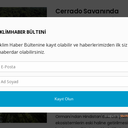
Cerrado Savanında
Ormansızlaşma Zirveye
16 ARALIK 2022
Brezilya'nın Cerrado savanındaki o
yedi yılın en yüksek seviyesine ulaşt
verilerine göre Çarşamba günü Brezi
Cerrado savanındaki ormansızlaşma y
BM COP15’te 2030’a Ka
Doğa Restorasyonu
Önceliklerini Açıkladı
14 ARALIK 2022
BM COP15'te, Güney Amerika'nın Atla
Ormanı'ndan Hindistan'daki Ganj Neh
ekosistemlerin eski haline getirilmes