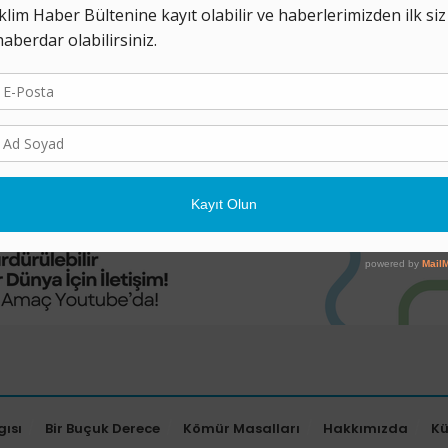
Söylüyor, Ne Talep Ediy
23 HAZIRAN 2026
Gerçeklikle alakası olmayan teoriler
makyajlanarak tekrar ve tekrar her fı
dolaşıma sokuluyor. Bu döngüye karşı 
en büyük ...
gısı
Bir Buçuk Derece
Kömür Masalları
Hakkımızda
K