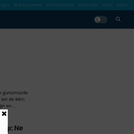
 Algısı
Bir Buçuk Derece
Kömür Masalları
Hakkımızda
Künye
İletişim
ışın günümüzde
biri de iklim
ın en ...
lığı: Ne