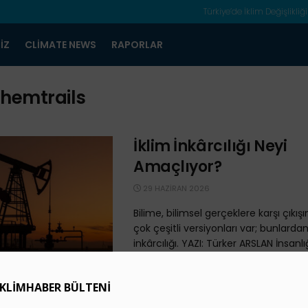
Türkiye’de İklim Değişlikliği
IZ
CLIMATE NEWS
RAPORLAR
hemtrails
İklim İnkârcılığı Neyi
Amaçlıyor?
29 HAZIRAN 2026
Bilime, bilimsel gerçeklere karşı çık
çok çeşitli versiyonları var; bunlardan 
inkârcılığı. YAZI: Türker ARSLAN İnsanlığ
Türkiye’de İklim İnkarcı