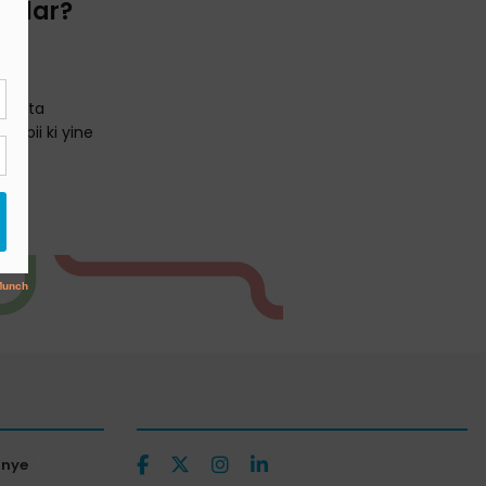
orlar?
rsatta
tabii ki yine
ünye