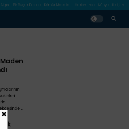
 Algısı
Bir Buçuk Derece
Kömür Masalları
Hakkımızda
Künye
İletişim
n Maden
ndı
malarının
akinleri
rin
ekçesinde ...
rmik