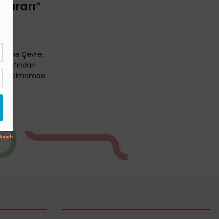
 Kararı”
jesine Çevre,
ı tarafından
rarı olmaması