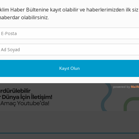
Santralın “ÇED Olumlu
İptal
24 MAYIS 2022
Afşin’deki kömürlü termik santral pro
Şehircilik ve İklim Değişikliği Bakanlığ
verilen “ÇED Olumlu Kararı” kamu ya
nedeniyle ...