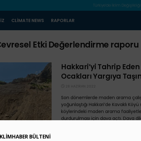
Türkiye’de İklim Değişlikliği
IZ
CLIMATE NEWS
RAPORLAR
evresel Etki Değerlendirme raporu
Hakkari’yi Tahrip Ede
Ocakları Yargıya Taşı
28 HAZIRAN 2022
Son dönemlerde maden arama çalış
yoğunlaştığı Hakkari’de Kavaklı Köyü s
köylerindeki maden arama faaliyetle
durdurulması için dava açtı. Dava dil
Afşin’deki Kömürlü Te