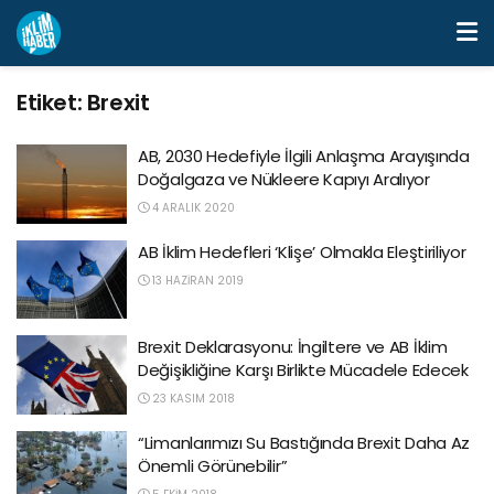
Etiket:
Brexit
AB, 2030 Hedefiyle İlgili Anlaşma Arayışında
Doğalgaza ve Nükleere Kapıyı Aralıyor
4 ARALIK 2020
AB İklim Hedefleri ‘Klişe’ Olmakla Eleştiriliyor
13 HAZIRAN 2019
Brexit Deklarasyonu: İngiltere ve AB İklim
Değişikliğine Karşı Birlikte Mücadele Edecek
23 KASIM 2018
“Limanlarımızı Su Bastığında Brexit Daha Az
Önemli Görünebilir”