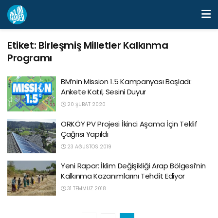
Etiket:
Birleşmiş Milletler Kalkınma
Programı
BM’nin Mission 1.5 Kampanyası Başladı:
Ankete Katıl, Sesini Duyur
20 ŞUBAT 2020
ORKÖY PV Projesi İkinci Aşama İçin Teklif
Çağrısı Yapıldı
23 AĞUSTOS 2019
Yeni Rapor: İklim Değişikliği Arap Bölgesi’nin
Kalkınma Kazanımlarını Tehdit Ediyor
31 TEMMUZ 2018