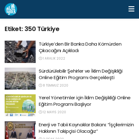
Etiket:
350 Türkiye
Türkiye’den Bir Banka Daha Kömürden
Çıkacağını Açıkladı
1 ARALIK 2022
Sürdürülebilir Şehirler ve İklim Değişikliği
Online Eğitim Programı Gerçekleşti
8 TEMMUZ 2020
Yerel Yönetimler için İklim Değişikliği Online
Eğitim Programı Başlıyor
12 MAYIS 2020
Enerji ve Tabii Kaynaklar Bakanı: “İşçilerimizin
Hakkının Takipçisi Olacağız”