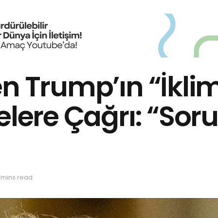
n Trump’ın “İklim
kelere Çağrı: “So
 mins read