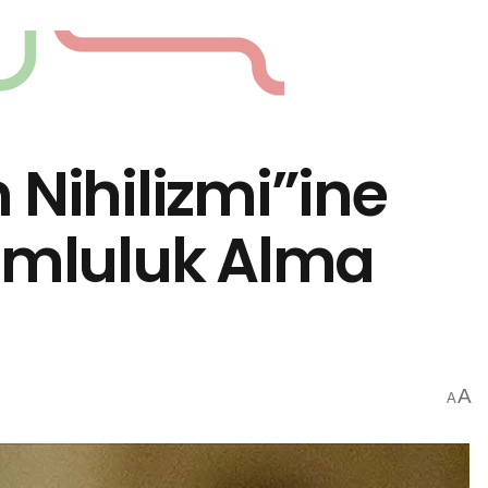
 Nihilizmi”ine
rumluluk Alma
A
A