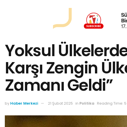
Yoksul Ülkelerde
Karşı Zengin Ül
Zamanı Geldi”
by
Haber Merkezi
21 Şubat 2025
in
Politika
Reading Time: 5