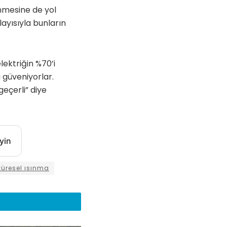
enmesine de yol
layısıyla bunların
lektriğin %70’i
a güveniyorlar.
geçerli” diye
yin
küresel ısınma