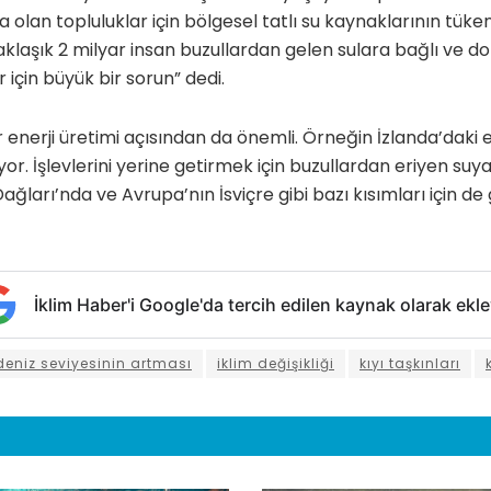
ıya olan topluluklar için bölgesel tatlı su kaynaklarının tük
klaşık 2 milyar insan buzullardan gelen sulara bağlı ve do
için büyük bir sorun” dedi.
 enerji üretimi açısından da önemli. Örneğin İzlanda’daki e
yor. İşlevlerini yerine getirmek için buzullardan eriyen suy
ları’nda ve Avrupa’nın İsviçre gibi bazı kısımları için de 
İklim Haber'i Google'da tercih edilen kaynak olarak ekle
deniz seviyesinin artması
iklim değişikliği
kıyı taşkınları