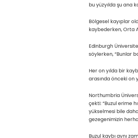
bu yüzyılda şu ana k
Bölgesel kayıplar ol
kaybederken, Orta A
Edinburgh Üniversite
söylerken, “Bunlar ba
Her on yılda bir kayb
arasında önceki on yı
Northumbria Ünivers
çekti: “Buzul erime h
yükselmesi bile daha 
gezegenimizin herhan
Buzul kaybı aynı za