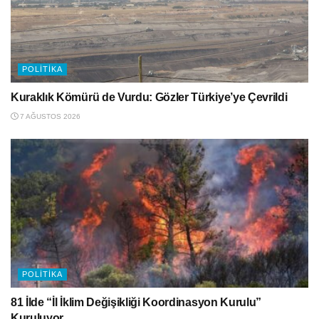
POLITIKA
Kuraklık Kömürü de Vurdu: Gözler Türkiye’ye Çevrildi
7 AĞUSTOS 2026
POLITIKA
81 İlde “İl İklim Değişikliği Koordinasyon Kurulu”
Kuruluyor