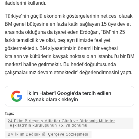
ifadelerini kullandı.
Türkiye’nin güçlü ekonomik göstergelerinin neticesi olarak
BM genel bütçesine en fazla katkı sağlayan 15 üye devlet
arasında olduğuna da işaret eden Erdoğan, “BM’nin 25
farklı temsilcilik ve ofisi, beş ayrı ilimizde faaliyet
göstermektedir. BM siyasetimizin önemli bir veçhesi
kıtaların ve kültürlerin kavşak noktası olan İstanbul’u bir BM
merkezi haline getirmektir. Bu hedef doğrultusunda
çalışmalarımız devam etmektedir” değerlendirmesini yaptı.
İklim Haber'i Google'da tercih edilen
kaynak olarak ekleyin
Tags:
24 Ekim Birleşmiş Milletler Günü ve Birleşmiş Milletler
Teşkilatı'nın kuruluşunun 75. yıl dönümü
BM İklim Değişikliği Çerçeve Sözleşmesi