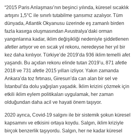
“2015 Paris Anlaşması’nın beşinci yılında, küresel sıcaklık
artışını 1,5°C ile sınırlı tutabilme şansımız azalıyor. Tüm
dünyada, Atlantik Okyanusu üzerinde eş zamanlı birden
fazla kasırga oluşmasından Avustralya’daki orman
yangınlarına kadar, iklim değişikliği nedeniyle şiddetlenen
afetler artıyor ve en sıcak yıl rekoru, neredeyse her yıl bir
kez daha kırılıyor. Türkiye’de 2019’da 936 iklim temelli afet
yaşandı. Bu açıdan rekoru elinde tutan 2019’u, 871 afetle
2018 ve 731 afetle 2015 yılları izliyor. Yakın zamanda
Ankara’da toz fırtınası, Giresun’da can alan bir sel ve
İstanbul’da dolu yağışları yaşadık. İklim krizini çözmek için
etkili iklim eylem politikaları uygulamak, her zaman
olduğundan daha acil ve hayati önem taşıyor.
2020 ayrıca, Covid-19 salgını ile bir sistemik şokun küresel
kapsamını ve etkisini ortaya koydu. Salgın, iklim kriziyle
birçok benzerlik taşıyordu. Salgın, her ne kadar küresel