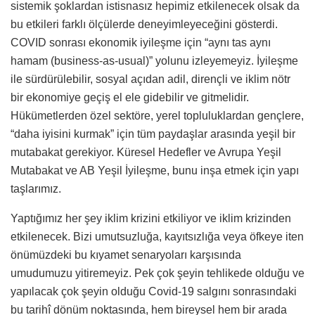
sistemik şoklardan istisnasız hepimiz etkilenecek olsak da
bu etkileri farklı ölçülerde deneyimleyeceğini gösterdi.
COVID sonrası ekonomik iyileşme için “aynı tas aynı
hamam (business-as-usual)” yolunu izleyemeyiz. İyileşme
ile sürdürülebilir, sosyal açıdan adil, dirençli ve iklim nötr
bir ekonomiye geçiş el ele gidebilir ve gitmelidir.
Hükümetlerden özel sektöre, yerel topluluklardan gençlere,
“daha iyisini kurmak” için tüm paydaşlar arasında yeşil bir
mutabakat gerekiyor. Küresel Hedefler ve Avrupa Yeşil
Mutabakat ve AB Yeşil İyileşme, bunu inşa etmek için yapı
taşlarımız.
Yaptığımız her şey iklim krizini etkiliyor ve iklim krizinden
etkilenecek. Bizi umutsuzluğa, kayıtsızlığa veya öfkeye iten
önümüzdeki bu kıyamet senaryoları karşısında
umudumuzu yitiremeyiz. Pek çok şeyin tehlikede olduğu ve
yapılacak çok şeyin olduğu Covid-19 salgını sonrasındaki
bu tarihî dönüm noktasında, hem bireysel hem bir arada