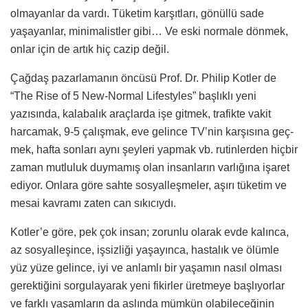
olmayanlar da vardı. Tüketim karşıtları, gönüllü sade
yaşayanlar, minimalistler gibi… Ve eski normale dönmek,
onlar için de artık hiç cazip değil.
Çağdaş pazarlamanın öncüsü Prof. Dr. Philip Kotler de
“The Rise of 5 New-Normal Lifestyles” başlıklı yeni
yazısında, kalabalık araçlarda işe git­mek, trafikte vakit
harcamak, 9-5 çalış­mak, eve gelince TV’nin karşısına geç­
mek, hafta sonları aynı şeyleri yapmak vb. rutinlerden hiçbir
zaman mutluluk duymamış olan insanların varlığına işa­ret
ediyor. Onlara göre sahte sosyalleş­meler, aşırı tüketim ve
mesai kavramı zaten can sıkıcıydı.
Kotler’e göre, pek çok insan; zorunlu olarak evde kalınca,
az sosyalleşince, işsizliği yaşayınca, hastalık ve ölümle
yüz yüze gelince, iyi ve anlamlı bir ya­şamın nasıl olması
gerektiğini sorgula­yarak yeni fikirler üretmeye başlıyorlar
ve farklı yaşamların da aslında müm­kün olabileceğinin