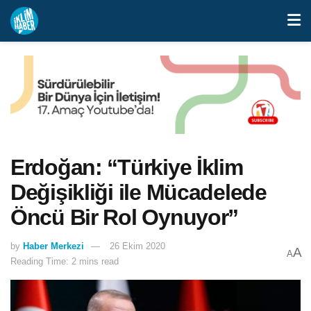
Erdoğan: “Türkiye İklim
Değişikliği ile Mücadelede
Öncü Bir Rol Oynuyor”
by
Haber Merkezi
26 Ekim 2020
A
A
Reading Time: 2 mins read