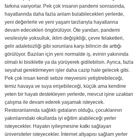
farkına varıyorlar. Pek çok insanın pandemi sonrasında,
hayatlarında daha fazla anlam bula­bilecekleri yerlerde,
yeni değerlerle ve yeni yaşam tarzlarıyla hayatlarına
devam edecekleri öngörülüyor. Öte yandan, pandemi
vesilesiyle yoksul­luk, iklim değişikliği, çevre felaketleri,
gelir adaletsizliği gibi sorunlara karşı bilincin de arttığı
görülüyor. Bazıları için yeni normalde iş, evinin yakının­da
olmalı ki bisikletle ya da yürüyerek gidilebilsin. Ayrıca, fazla
seyahat ge­rektirmeyen işler daha cazip hale ge­lecek gibi.
Pek çok insan kendi sebze meyvesini yetiştirebileceği,
temiz ha­vaya ve suya erişebileceği, küçük ama kendine
yeten bir hayatı destekleyen yerlerde, mevcut işine uzaktan
çalış­ma ile devam ederek yaşamak isteye­cek.
Restoranlarında sağlıklı gıdaların olduğu, çocuklarının
yakınlarındaki okullarda iyi eğitim alabileceği yerler
isteyecekler. Hayatın iyileşmesine kat­kı sağlayan
üniversiteler isteyecekler. İnternet altyapısı sağlam yerler