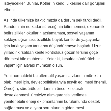
isteye­cekler. Bunlar, Kotler’in kendi ülkesi­ne dair görüşleri
elbette.
Aslında ülkemize baktığımızda da du­rum pek farklı değil.
Pandeminin ne kadar süreceğinin bilinmemesi, ekonomik
belirsizlikler, okulların açılama­ması, sosyal yaşamın
sekteye uğraması, özellikle büyük kentlerde yaşayanlar
için farklı yaşam tarzlarını düşündürt­meye başladı. Uzun
yıllardır kırsaldan kente kontrolsüz göçün tersine göçe
dönmesi bile muhtemel. Yeter ki, kır­salda sürdürülebilir
yaşam için altyapı mümkün olsun.
Yeni normaldeki bu alternatif yaşam tarzlarının mümkün
olabilmesi için, devlet politikalarıyla teşvik edilmesi önemli.
Örneğin, sürdürülebilir tarı­mın öncelikli olarak
desteklenmesi, üreticiye alım garantisi verilmesi,
yenilenebilir enerji ekipmanlarının kurulumunda destek
sağlanması ve altyapı sorunlarının giderilmesi