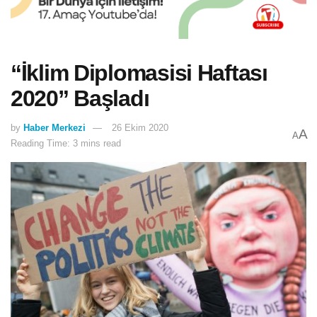
“İklim Diplomasisi Haftası
2020” Başladı
by
Haber Merkezi
26 Ekim 2020
A
A
Reading Time: 3 mins read