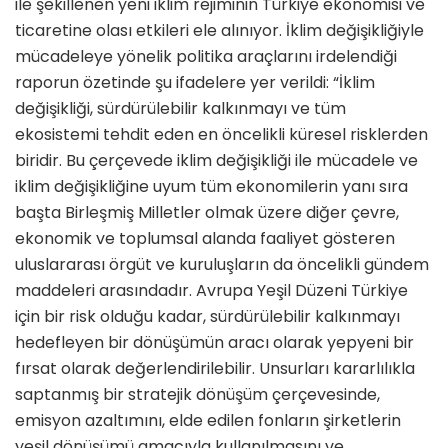
ile şekillenen yeni iklim rejiminin Türkiye ekonomisi ve
ticaretine olası etkileri ele alınıyor. İklim değişikliğiyle
mücadeleye yönelik politika araçlarını irdelendiği
raporun özetinde şu ifadelere yer verildi: “İklim
değişikliği, sürdürülebilir kalkınmayı ve tüm
ekosistemi tehdit eden en öncelikli küresel risklerden
biridir. Bu çerçevede iklim değişikliği ile mücadele ve
iklim değişikliğine uyum tüm ekonomilerin yanı sıra
başta Birleşmiş Milletler olmak üzere diğer çevre,
ekonomik ve toplumsal alanda faaliyet gösteren
uluslararası örgüt ve kuruluşların da öncelikli gündem
maddeleri arasındadır. Avrupa Yeşil Düzeni Türkiye
için bir risk olduğu kadar, sürdürülebilir kalkınmayı
hedefleyen bir dönüşümün aracı olarak yepyeni bir
fırsat olarak değerlendirilebilir. Unsurları kararlılıkla
saptanmış bir stratejik dönüşüm çerçevesinde,
emisyon azaltımını, elde edilen fonların şirketlerin
yeşil dönüşümü amacıyla kullanılmasını ve