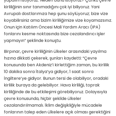
yapalım istiyoruz. Neden bunu istiyoruz? Çünkü çevre
kirliliğinin sınır tanımadığını çok iyi biliyoruz. Yani
Avrupalı dostlarımıza hep şunu söylüyoruz; bize vize
koyabilirsiniz ama bizim kirliliğimize vize koyamazsınız.
Onun için Katılım Öncesi Mali Yardım Aracı (IPA)
fonlarını kesme noktasında bize cezalandırıcı işler
yapmayın” şeklinde konuştu.
Birpınar, çevre kirliliğinin ülkeler arasındaki yayılma
hızına dikkati çekerek, şunları kaydetti: “Çevre
konusunda ben Akdeniz’i kirlettiğim zaman, bu kirlilik
10 dakika sonra İtalya’ya gidiyor, 1 saat sonra
İngiltere’ye gidiyor. Bunun tersi de olabiliyor, oradaki
kirlilik buraya da gelebiliyor. Hava kirliliği, toprak
kirliliğinde de bu etkileşimi görebiliyoruz. Dolayısıyla
çevre konusunda, hiçbir şekilde ülkeler
cezalandırılmamalı. İklim değişikliğiyle mücadele
fonlarının talep eden ülkelere açık olması gerektiğini