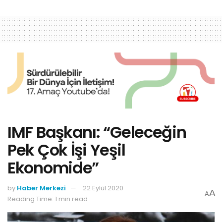
IMF Başkanı: “Geleceğin
Pek Çok İşi Yeşil
Ekonomide”
by
Haber Merkezi
22 Eylül 2020
A
A
Reading Time: 1 min read