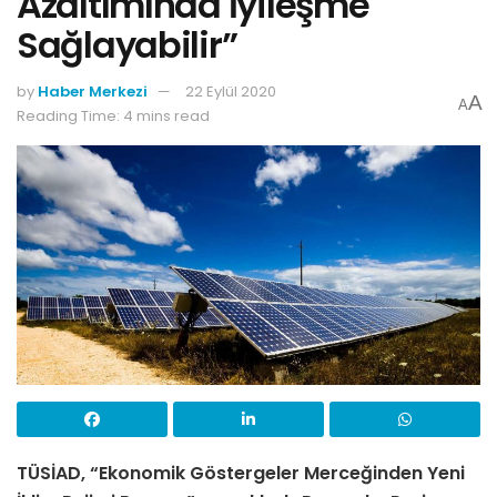
Azaltımında İyileşme
Sağlayabilir”
by
Haber Merkezi
22 Eylül 2020
A
A
Reading Time: 4 mins read
TÜSİAD, “Ekonomik Göstergeler Merceğinden Yeni