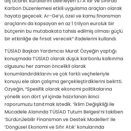
dış ticaret kurallarını belirleyen STA’lar ve Sınırda
Karbon Düzenlemesi etkili uygulama araçları olarak
hayata geçecek. Ar-Ge’yi, özel ve kamu finansman
araçlarını da kapsayan en az 1 trilyon euroluk bir
bütçenin bu mutabakata tahsis edilmiş olması güçlü
bir etkinliğe de fırsat verecek” ifadelerini kullandı.
TÜSİAD Başkan Yardımcısı Murat Özyeğin yaptığı
konuşmada TÜSİAD olarak düşük karbonlu kalkınma
olgusunu her zaman öncelikli olarak
konumlandırdıklarını ve çok farklı veçheleriyle
konuyu ele alan çalışma gerçekleştirdiklerini belirtti.
Özyeğin, “Spesifik olarak ekonomi politikalarına
yönelik son dört yıl içinde hazırlanan ikinci
raporumuzu tanıtmak istedik. ‘İklim Değişikliği ile
Mücadele Alanında TÜSİAD Tutum Belgesi’ni takiben
‘Sürdürülebilir Finansman ve Destek Modelleri’ ile
‘Döngüsel Ekonomi ve Sıfır Atık’ konularında