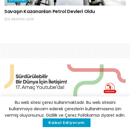
EKONOMI
Savaşın Kazananları Petrol Devleri Oldu
5 AĞUSTOS 2026
Bu web sitesi çerez kullanmaktadır. Bu web sitesini
IMF, AB’nin İthalata Karbon
kullanmaya devam ederek çerezlerin kullanılmasına izin
vermiş oluyorsunuz. Gizlilik ve Çerez Politikamızı ziyaret edin.
Fiyatı Koyma Planını
Kabul Ediyorum