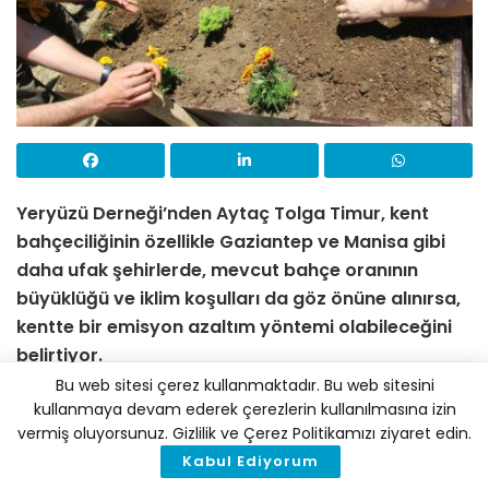
Yeryüzü Derneği’nden Aytaç Tolga Timur, kent
bahçeciliğinin özellikle Gaziantep ve Manisa gibi
daha ufak şehirlerde, mevcut bahçe oranının
büyüklüğü ve iklim koşulları da göz önüne alınırsa,
kentte bir emisyon azaltım yöntemi olabileceğini
belirtiyor.
Bu web sitesi çerez kullanmaktadır. Bu web sitesini
Yıllardır İstanbul ölçeğinde ilginç bir proje
kullanmaya devam ederek çerezlerin kullanılmasına izin
yürütüyorsunuz. Kent bahçeleri ile temelde ne
vermiş oluyorsunuz. Gizlilik ve Çerez Politikamızı ziyaret edin.
yaptığınızı anlatır mısınız?
Kabul Ediyorum