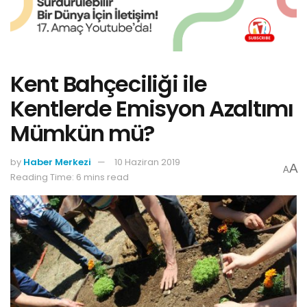
Kent Bahçeciliği ile
Kentlerde Emisyon Azaltımı
Mümkün mü?
by
Haber Merkezi
10 Haziran 2019
A
A
Reading Time: 6 mins read