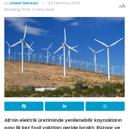
by
Haber Merkezi
23 Temmuz 2020
A
A
Reading Time: 3 mins read
AB’nin elektrik üretiminde yenilenebilir kaynakların
payı ilk kez fosil yakıtları geride bıraktı
.
Rüzgar ve