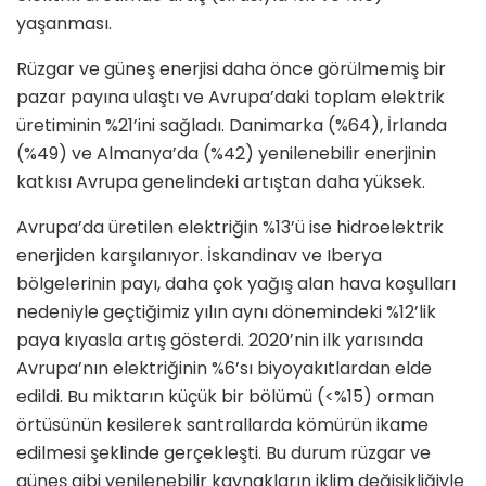
yaşanması.
Rüzgar ve güneş enerjisi daha önce görülmemiş bir
pazar payına ulaştı ve Avrupa’daki toplam elektrik
üretiminin %21’ini sağladı. Danimarka (%64), İrlanda
(%49) ve Almanya’da (%42) yenilenebilir enerjinin
katkısı Avrupa genelindeki artıştan daha yüksek.
Avrupa’da üretilen elektriğin %13’ü ise hidroelektrik
enerjiden karşılanıyor. İskandinav ve Iberya
bölgelerinin payı, daha çok yağış alan hava koşulları
nedeniyle geçtiğimiz yılın aynı dönemindeki %12’lik
paya kıyasla artış gösterdi. 2020’nin ilk yarısında
Avrupa’nın elektriğinin %6’sı biyoyakıtlardan elde
edildi. Bu miktarın küçük bir bölümü (<%15) orman
örtüsünün kesilerek santrallarda kömürün ikame
edilmesi şeklinde gerçekleşti. Bu durum rüzgar ve
güneş gibi yenilenebilir kaynakların iklim değişikliğiyle