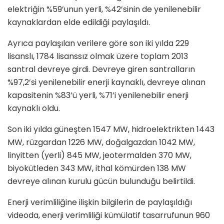
elektriğin %59’unun yerli, %42’sinin de yenilenebilir
kaynaklardan elde edildiği paylaşıldı.
Ayrıca paylaşılan verilere göre son iki yılda 229
lisanslı, 1784 lisanssız olmak üzere toplam 2013
santral devreye girdi. Devreye giren santralların
%97,2’si yenilenebilir enerji kaynaklı, devreye alınan
kapasitenin %83’ü yerli, %71’i yenilenebilir enerji
kaynaklı oldu.
Son iki yılda güneşten 1547 MW, hidroelektrikten 1443
MW, rüzgardan 1226 MW, doğalgazdan 1042 MW,
linyitten (yerli) 845 MW, jeotermalden 370 MW,
biyokütleden 343 MW, ithal kömürden 138 MW
devreye alınan kurulu gücün bulunduğu belirtildi.
Enerji verimliliğine ilişkin bilgilerin de paylaşıldığı
videoda, enerji verimliliği kümülatif tasarrufunun 960