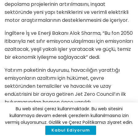
depolama projelerinin artırılmasını, inşaat
sektöründe yeni yapı tekniklerini ve verimli elektrikli
motor araştırmalarının desteklenmesini de içeriyor.
İngiltere İş ve Enerji Bakanı Alok Sharma, “Bu fon 2050
itibarıyla net sıfır emisyona ulaşılması için emisyonları
azaltacak, yeşil yakalı işler yaratacak ve güçlü, temiz
bir ekonomik iyileşme sağlayacak” dedi.
Yatırım paketinin duyurusu, havacılığın yarattığı
emisyonların azaltımı için hükümet, çevre
sektöründen temsilciler ve havacılık ve uzay
endüstrisini bir araya getiren Jet Zero Council’ın ilk
buluşmasından hemen önce yapıldı.
Bu web sitesi çerez kullanmaktadır. Bu web sitesini
kullanmaya devam ederek çerezlerin kullanılmasına izin
vermiş oluyorsunuz. Gizlilik ve Çerez Politikamızı ziyaret edin.
İklim Haber'i Google'da tercih edilen
kaynak olarak ekleyin
Kabul Ediyorum