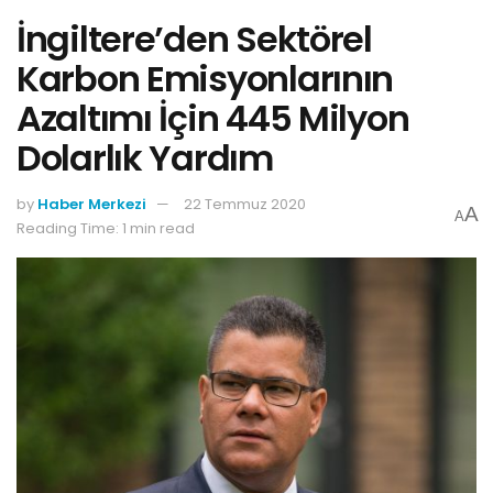
İngiltere’den Sektörel
Karbon Emisyonlarının
Azaltımı İçin 445 Milyon
Dolarlık Yardım
by
Haber Merkezi
22 Temmuz 2020
A
A
Reading Time: 1 min read