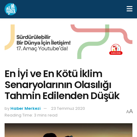
En İyi ve En Kötü İklim
Senaryolarının Olasılığı
Tahmin Edilenden Düşük
by
Haber Merkezi
23 Temmuz 2020
A
A
Reading Time: 3 mins read