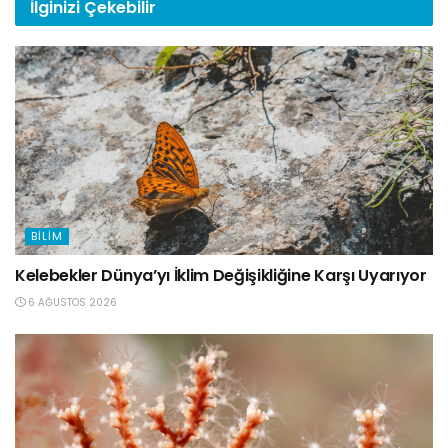
İlginizi
Çekebilir
BILIM
Kelebekler Dünya’yı İklim Değişikliğine Karşı Uyarıyor
6 AĞUSTOS 2026