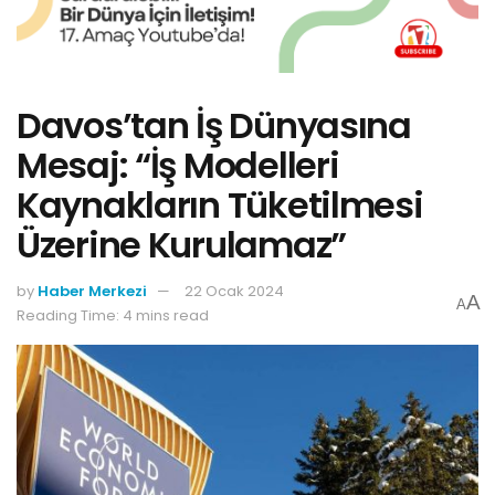
Davos’tan İş Dünyasına
Mesaj: “İş Modelleri
Kaynakların Tüketilmesi
Üzerine Kurulamaz”
by
Haber Merkezi
22 Ocak 2024
A
A
Reading Time: 4 mins read