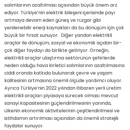
salımlarının azaltılması açısından büyük önem arz
ediyor. Türkiye’nin elektrik bileşeni içerisinde payı
artma­ya devam eden güneş ve rüzgar gibi
yenilenebilir enerji kaynakları da bu dönüşüm için çok
büyük bir fırsat su­nuyor. Diğer yandan elektrikli
araçlar ile dö­nüşüm, sosyal ve ekonomik açıdan bir­
çok diğer faydayı da birlikte getiriyor. Örneğin,
elektrikli araçlar ulaştırma sektörünün şehirlerde
neden olduğu hava kirletici salımlarının azaltılma­sına
ciddi oranda katkıda bulunarak çevre ve yaşam
kalitesinin artmasına önemli ölçüde yardımcı oluyor.
Ayrı­ca Türkiye’nin 2022 yılından itibaren yerli üretim
elektrikli araçları piyasaya sürecek olması mevcut
sanayi kapa­sitesinin güçlendirilmesinin yanında,
ülkenin ekonomik aktivitelerinin çeşit­lendirilmesi ve
istihdamın artırılması açısından da önemli stratejik
faydalar sunuyor.