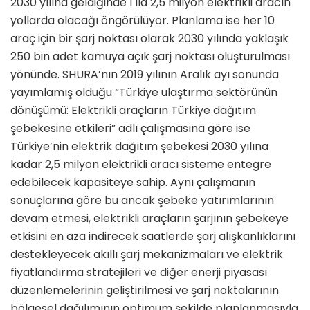
2030 yılına geldiğinde 1 ila 2,5 milyon elektrikli aracın
yollarda olacağı öngörülüyor. Planlama ise her 10
araç için bir şarj noktası olarak 2030 yılında yaklaşık
250 bin adet kamuya açık şarj noktası oluşturulması
yönünde. SHURA’nın 2019 yılının Aralık ayı sonunda
yayımlamış olduğu “Türkiye ulaştırma sektörünün
dönüşümü: Elektrikli araçların Türkiye dağıtım
şebekesine etkileri” adlı çalışmasına göre ise
Türkiye’nin elektrik dağıtım şebekesi 2030 yılına
kadar 2,5 milyon elektrikli aracı sisteme entegre
edebilecek kapasiteye sahip. Aynı çalışmanın
sonuçlarına göre bu ancak şebeke yatırımlarının
devam etmesi, elektrikli araçların şarjının şebekeye
etkisini en aza indirecek saatlerde şarj alışkanlıklarını
destekleyecek akıllı şarj mekanizmaları ve elektrik
fiyatlandırma stratejileri ve diğer enerji piyasası
düzenlemelerinin geliştirilmesi ve şarj noktalarının
bölgesel dağılımının optimum şekilde planlanmasıyla