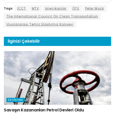
Tags:
ICCT
MTV
öneçıkanlar
ÖTV
Peter Mock
The International Council On Clean Transportation
Uluslararası Temiz Ulaştırma Konseyi
İlginizi
Çekebilir
EKONOMI
Savaşın Kazananları Petrol Devleri Oldu