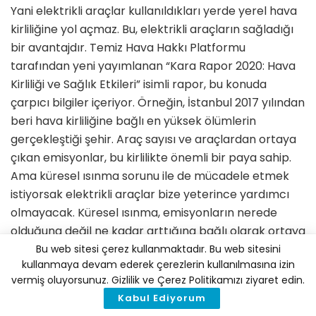
Yani elektrikli araçlar kullanıldıkları yerde yerel hava
kirliliğine yol açmaz. Bu, elektrikli araçların sağladığı
bir avantajdır. Temiz Hava Hakkı Platformu
tarafından yeni yayımlanan “Kara Rapor 2020: Hava
Kirliliği ve Sağlık Etkileri” isimli rapor, bu konuda
çarpıcı bilgiler içeriyor. Örneğin, İstanbul 2017 yılından
beri hava kirliliğine bağlı en yüksek ölümlerin
gerçekleştiği şehir. Araç sayısı ve araçlardan ortaya
çıkan emisyonlar, bu kirlilikte önemli bir paya sahip.
Ama küresel ısınma sorunu ile de mücadele etmek
istiyorsak elektrikli araçlar bize yeterince yardımcı
olmayacak. Küresel ısınma, emisyonların nerede
olduğuna değil ne kadar arttığına bağlı olarak ortaya
çıkan bir sorun. Söylemeye çalıştığım şey, trafikteki
Bu web sitesi çerez kullanmaktadır. Bu web sitesini
kullanmaya devam ederek çerezlerin kullanılmasına izin
elektrikli araç sayısını artırırken, elektrik üretiminde
vermiş oluyorsunuz. Gizlilik ve Çerez Politikamızı ziyaret edin.
de başta güneş ve rüzgar olmak üzere yenilenebilir
Kabul Ediyorum
enerji kaynaklarının payını artırmak gerekir.