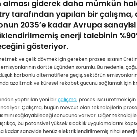
in alması giderek daha mümkün hale
ry tarafından yapılan bir çalışma
yonun 2035’e kadar Avrupa sanayisi
iklendirilmemiş enerji talebinin %90’
eceğini gösteriyor.
etmek ve çelik dövmek için gereken proses ısısının üretim
 emisyonlarının dörtte üçünden sorumlu. Bu nedenle, çoğun
düşük karbonlu alternatiflere geçiş, sektörün emisyonların
unda azaltmak ve küresel rekabet gücünü sağlamak için kr
ından yaptırılan yeni bir
çalışma,
proses ısısı üretmek için
inceliyor. Çalışma, bugün mevcut olan teknolojilerin proses
kısmını sağlayabileceği sonucuna varıyor. Diğer teknolojil
aştıkça, bu potansiyel yüksek sıcaklık uygulamalarını kap
ına kadar sanayide henüz elektriklendirilmemiş nihai enerji 