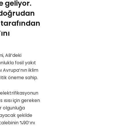
 geliyor.
, doğrudan
 tarafından
ını
i, AB’deki
lukla fosil yakıt
ı Avrupa’nın iklim
itik öneme sahip.
 elektrifikasyonun
 ısısı için gereken
er olgunluğa
sayacak şekilde
talebinin %90’ını