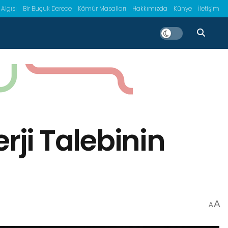
 Algısı
Bir Buçuk Derece
Kömür Masalları
Hakkımızda
Künye
İletişim
rji Talebinin
A
A