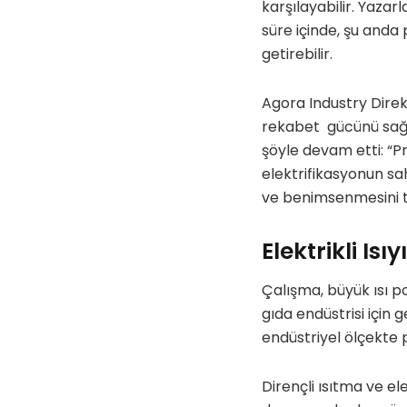
karşılayabilir. Yazar
süre içinde, şu anda p
getirebilir.
Agora Industry Direk
rekabet gücünü sağla
şöyle devam etti: “Pr
elektrifikasyonun sa
ve benimsenmesini te
Elektrikli Is
Çalışma, büyük ısı po
gıda endüstrisi için
endüstriyel ölçekte p
Dirençli ısıtma ve el