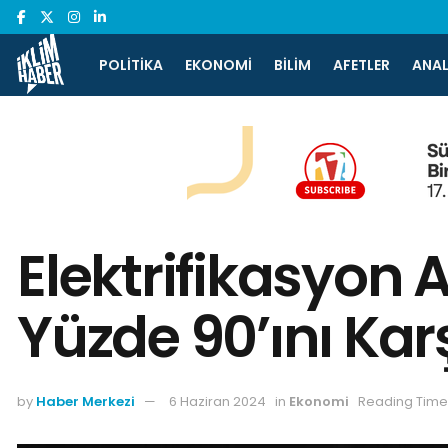
POLITIKA
EKONOMI
BILIM
AFETLER
ANAL
Elektrifikasyon 
Yüzde 90’ını Karş
by
Haber Merkezi
6 Haziran 2024
in
Ekonomi
Reading Time