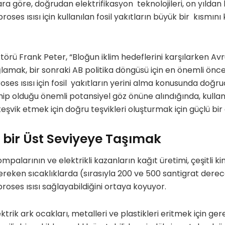
lara göre, doğrudan elektrifikasyon teknolojileri, on yıldan
roses ısısı için kullanılan fosil yakıtların büyük bir kısmını
törü Frank Peter, “Bloğun iklim hedeflerini karşılarken Av
mak, bir sonraki AB politika döngüsü için en önemli öncel
oses ısısı için fosil yakıtların yerini alma konusunda doğr
hip olduğu önemli potansiyel göz önüne alındığında, kulla
şvik etmek için doğru teşvikleri oluşturmak için güçlü bir
ıyı bir Üst Seviyeye Taşımak
mpalarının ve elektrikli kazanların kağıt üretimi, çeşitli k
 gereken sıcaklıklarda (sırasıyla 200 ve 500 santigrat der
roses ısısı sağlayabildiğini ortaya koyuyor.
ektrik ark ocakları, metalleri ve plastikleri eritmek için ge