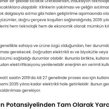
lir bir şekilde sıcaklık üretebilirken, indüksiyon teknoloj
aklıklara ulaşabilir. Klinkerin yakılması ve çeliğin ısıtılm
ok dalgasıyla ısıtma gibi halen geliştirilme aşamasında o
özümler, doğru çerçeve koşulları sağlandığında, 2035 yıl
rini hem teknolojik hem de ekonomik olarak mümkün kıla
 genellikle sahaya ve ürüne özgü olduğundan, her durumda 
ası gerekecek. Doğrudan elektrikli ısı ve biyokütle veya h
özümü sağladığı durumlar olabilir. Bununla birlikte, kulla
dan elektrifikasyonu yenilenebilir enerjinin en verimli kull
att saatin 2019’da AB 27 genelinde proses ısısı için kullan
mı 2035 yılına kadar elektrikli hale getirilebilir. Bunun ge
kaldırılması gerekiyor.
sının Potansiyelinden Tam Olarak Y