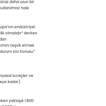
 biraz daha uzun bir
 kullanılmaz hale
rupa’nın endüstriyel
ik olmalıdır” derken
udan
nımını teşvik etmek
 durum söz konusu.”
imyasal süreçler ve
eceye kadar)
reken yaklaşık 1.800