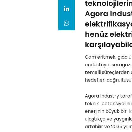
teknolojiler
Agora Indust
elektrifikas
henüz elektr
karşılayabil
Cam eritmek, gıda ür
endüstriyel seragazı
temelli süreçlerden 
hedefleri doğrultus
Agora Industry taraf
teknik potansiyelini 
enerjinin büyük bir 
ulaştıkça ve yaygınl
artabilir ve 2035 yıl