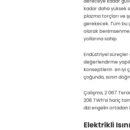
dereceye kadar güveni
kadar daha yüksek sıc
plazma torçları ve ş
gerekecek. Tüm bu ç
olarak benimsenmele
yollarına sahip.
Endüstriyel süreçler
değerlendirme yapılm
konseptlerin en iyi ç
çoğunda, ısının doğru
Çalışma, 2 067 Teraw
208 TWh’si hariç tama
dizi engelin ortadan 
Elektrikli I