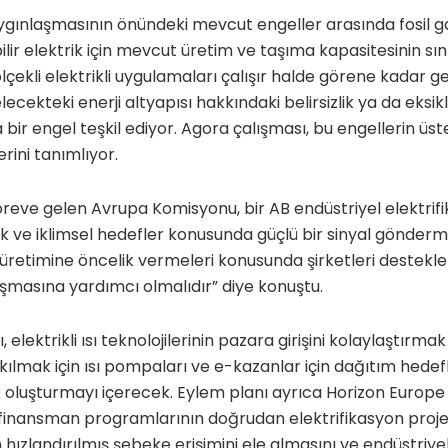
ygınlaşmasının önündeki mevcut engeller arasında fosil ga
lir elektrik için mevcut üretim ve taşıma kapasitesinin sınır
lçekli elektrikli uygulamaları çalışır halde görene kadar 
lecekteki enerji altyapısı hakkındaki belirsizlik ya da eksik
 bir engel teşkil ediyor. Agora çalışması, bu engellerin üs
erini tanımlıyor.
göreve gelen Avrupa Komisyonu, bir AB endüstriyel elektri
k ve iklimsel hedefler konusunda güçlü bir sinyal gönderme 
ısı üretimine öncelik vermeleri konusunda şirketleri destek
aşmasına yardımcı olmalıdır” diye konuştu.
 elektrikli ısı teknolojilerinin pazara girişini kolaylaştırmak
ılmak için ısı pompaları ve e-kazanlar için dağıtım hedefle
fak oluşturmayı içerecek. Eylem planı ayrıca Horizon Europ
 finansman programlarının doğrudan elektrifikasyon proje
n hızlandırılmış şebeke erişimini ele almasını ve endüstriyel