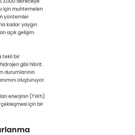
isi 3.000 dereceye
ası için muhtemelen
lan yöntemler
ına kadar yaygın
n açık gelişim
tekil bir
idrojen gibi hibrit
nım durumlarının
anımını oluşturuyor.
ılan enerjinin (TWh)
rçekleşmesi için bir
ararlanma