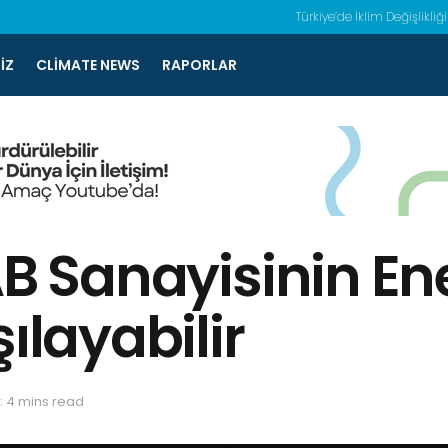
Türkiye’de İklim Değişlikliği
IZ
CLIMATE NEWS
RAPORLAR
AB Sanayisinin Ene
ılayabilir
: 4 mins read