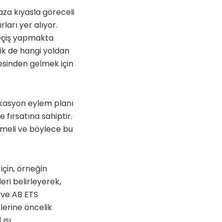
za kıyasla göreceli
ları yer alıyor.
geçiş yapmakta
lik de hangi yoldan
tesinden gelmek için
fikasyon eylem planı
fırsatına sahiptir.
lemeli ve böylece bu
 için, örneğin
ri belirleyerek,
e ve AB ETS
lerine öncelik
 ısı