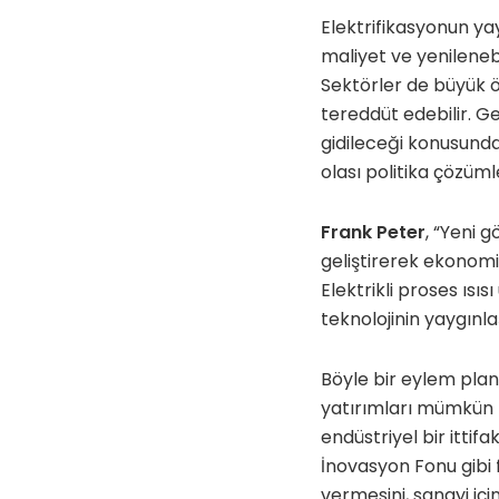
Elektrifikasyonun ya
maliyet ve yenilenebi
Sektörler de büyük ö
tereddüt edebilir. Ge
gidileceği konusunda
olası politika çözüml
Frank Peter
, “Yeni 
geliştirerek ekonomi
Elektrikli proses ıs
teknolojinin yaygınl
Böyle bir eylem planı,
yatırımları mümkün k
endüstriyel bir itti
İnovasyon Fonu gibi
vermesini, sanayi içi