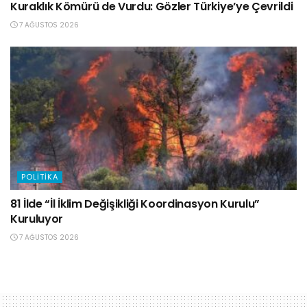
Kuraklık Kömürü de Vurdu: Gözler Türkiye’ye Çevrildi
7 AĞUSTOS 2026
POLITIKA
81 İlde “İl İklim Değişikliği Koordinasyon Kurulu”
Kuruluyor
7 AĞUSTOS 2026