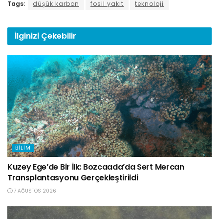
Tags:
düşük karbon
fosil yakıt
teknoloji
İlginizi
Çekebilir
BILIM
Kuzey Ege’de Bir İlk: Bozcaada’da Sert Mercan
Transplantasyonu Gerçekleştirildi
7 AĞUSTOS 2026