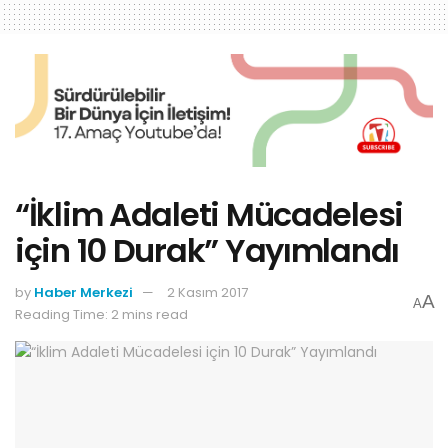
“İklim Adaleti Mücadelesi
için 10 Durak” Yayımlandı
by
Haber Merkezi
2 Kasım 2017
A
A
Reading Time: 2 mins read