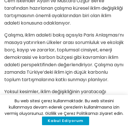
Cem İskender Aydın ve Mustafa Özgür Berke
tarafından hazırlanan çalışma küresel iklim değişikliği
tartışmasının önemli ayaklarından biri olan iklim
adaleti konusuna odaklanıyor.
Çalışma, iklim adaleti bakış açısıyla Paris Anlaşması’nı
masaya yatırırken ülkeler arası sorumluluk ve ekolojik
borç, kayıp ve zararlar, toplumsal cinsiyet, enerji
demokrasisi ve karbon bütçesi gibi kavramları iklim
adaleti perspektifinden değerlendiriyor. Çalışma aynı
zamanda Türkiye’deki iklim için düşük karbonlu
toplum tartışmalarına katkı sunmayı planlıyor.
Yoksul kesimler, iklim değişikliğinin yaratacağı
yıkımdan adaletsiz biçimde en çok etkilenecek olan
Bu web sitesi çerez kullanmaktadır. Bu web sitesini
toplumsal katmanların başında geliyor. Hem ülkeler
kullanmaya devam ederek çerezlerin kullanılmasına izin
arası hem de ülke içi eşitsizlikler kendisini gelir
vermiş oluyorsunuz. Gizlilik ve Çerez Politikamızı ziyaret edin.
seviyesi, toplumsal cinsiyet ve eğitim durumu gibi
Kabul Ediyorum