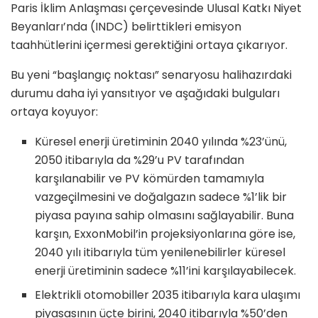
Paris İklim Anlaşması çerçevesinde Ulusal Katkı Niyet
Beyanları’nda (INDC) belirttikleri emisyon
taahhütlerini içermesi gerektiğini ortaya çıkarıyor.
Bu yeni “başlangıç noktası” senaryosu halihazırdaki
durumu daha iyi yansıtıyor ve aşağıdaki bulguları
ortaya koyuyor:
Küresel enerji üretiminin 2040 yılında %23’ünü,
2050 itibarıyla da %29’u PV tarafından
karşılanabilir ve PV kömürden tamamıyla
vazgeçilmesini ve doğalgazın sadece %1’lik bir
piyasa payına sahip olmasını sağlayabilir. Buna
karşın, ExxonMobil’in projeksiyonlarına göre ise,
2040 yılı itibarıyla tüm yenilenebilirler küresel
enerji üretiminin sadece %11’ini karşılayabilecek.
Elektrikli otomobiller 2035 itibarıyla kara ulaşımı
piyasasının üçte birini, 2040 itibarıyla %50’den