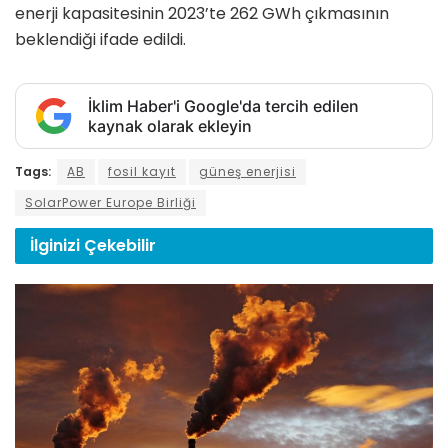
enerji kapasitesinin 2023’te 262 GWh çıkmasının
beklendiği ifade edildi.
İklim Haber'i Google'da tercih edilen
kaynak olarak ekleyin
Tags:
AB
fosil kayıt
güneş enerjisi
SolarPower Europe Birliği
İlginizi
Çekebilir