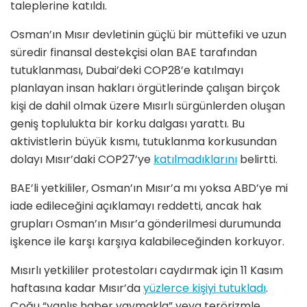
taleplerine katıldı.
Osman’ın Mısır devletinin güçlü bir müttefiki ve uzun
süredir finansal destekçisi olan BAE tarafından
tutuklanması, Dubai’deki COP28’e katılmayı
planlayan insan hakları örgütlerinde çalışan birçok
kişi de dahil olmak üzere Mısırlı sürgünlerden oluşan
geniş toplulukta bir korku dalgası yarattı. Bu
aktivistlerin büyük kısmı, tutuklanma korkusundan
dolayı Mısır’daki COP27’ye
katılmadıklarını
belirtti.
BAE’li yetkililer, Osman’ın Mısır’a mı yoksa ABD’ye mi
iade edileceğini açıklamayı reddetti, ancak hak
grupları Osman’ın Mısır’a gönderilmesi durumunda
işkence ile karşı karşıya kalabileceğinden korkuyor.
Mısırlı yetkililer protestoları caydırmak için 11 Kasım
haftasına kadar Mısır’da
yüzlerce kişiyi tutukladı
.
Çoğu “yanlış haber yaymakla” veya terörizmle