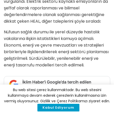
vurgulandı. Elektrik sektörü kaynaklı emisyonların da
şeffaf olarak raporlanması ve bilimsel
değerlendirmelere olanak sağlanması gerektiğine
dikkat çeken HEAL, diğer taleplerini şöyle sıraladı:
Nüfusun sağlık durumu ile yerel düzeyde hastalık
vakalarına ilişkin istatistikleri kamuya açılmalı.
Ekonomi, enerji ve çevre mevzuatları ve stratejileri
birbirleriyle ilişkilendirilerek enerji sektörü planlaması
geliştirilmeli. Sürdürülebilir, yenilenebilir enerji ve
enerji tasarrufu modelleri tercih edilmeli.
İklim Haber'i Google'da tercih edilen
kaynak olarak ekleyin
Bu web sitesi çerez kullanmaktadır. Bu web sitesini
kullanmaya devam ederek çerezlerin kullanılmasına izin
Tags:
erken ölüm
fosil yakıt
HEAL
kömür
vermiş oluyorsunuz. Gizlilik ve Çerez Politikamızı ziyaret edin.
Kömürlü Termik Santral
sağlık maliyeti
Kabul Ediyorum