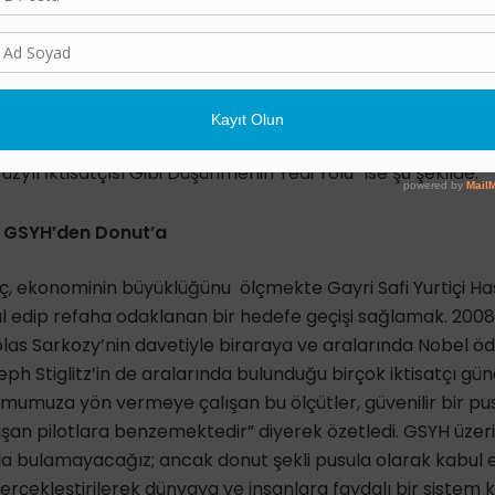
rulu. Ancak para akışına ve matematiksel hesaplara dayan
li olan insanı, toplumu ve bunların içinde bulunduğu doğ
n doğa üzerindeki etkisi bu seviyeye gelmeden önce bu mode
ün dünyanın sınırlarını göz ardı etmek ve insan refahını g
 Newton’un cisimlerin düşüşünü tasvir ettiği grafiklere ya
, küresel sistemin karmaşık gerçeklerini göstermekte yete
üzyıl İktisatçısı Gibi Düşünmenin Yedi Yolu” ise şu şekilde:
r: GSYH’den Donut’a
 ekonominin büyüklüğünu ölçmekte Gayri Safi Yurtiçi Hası
ul edip refaha odaklanan bir hedefe geçişi sağlamak. 200
s Sarkozy’nin davetiyle biraraya ve aralarında Nobel ödül
h Stiglitz’in de aralarında bulunduğu birçok iktisatçı gü
mumuza yön vermeye çalışan bu ölçütler, güvenilir bir p
an pilotlara benzemektedir” diyerek özetledi. GSYH üzeri
a bulamayacağız; ancak donut şekli pusula olarak kabul edi
rçekleştirilerek dünyaya ve insanlara faydalı bir sistem ku