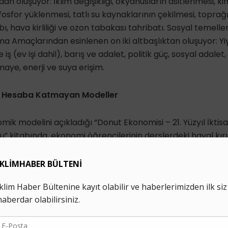
n oluşuyor: İklim değişikliği, okyanusların asitlenmesi, kimy
fosfor yüklenmesi, tatlı su kaynaklarının çekilmesi, topra
aybı, hava kirliliği ve ozon tabakası tahribatı. Sosyal temelle
nma Amaçlarından esinlenen on iki altbaşlıktan oluşuyor: Yi
e iş (ev işi dahil), barış ve adalet, politik güç, sosyal adalet, 
aye, enerji ve suya erişim.
 Hesaba Katmayan Modeller
k modelini açıkladığı “Donut Ekonomisi – 21. Yüzyıl İktisat
” kitabında, ekonomi öğrencilerinin derslerdeki hayal kırı
Zambiya’ya gidişi, BM’de İnsani Gelişme Raporu’nu yazmas
ası gibi kişisel deneyimlerinden bahsederek var olan mek
gelerin gücünden yararlanarak hedeflere odaklanmanın ö
piyasa merkezli ekonomi anlayışlarına eleştiri getiren Raw
nel veya irrasyonel) davranışlarını dahil etmiyor. Bugünü
r, Paul Samuelson’ın Dairesel Akışı ve William Stanley Je