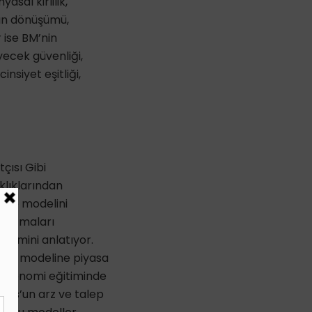
asal kirlilik,
ğın dönüşümü,
r ise BM’nin
yecek güvenliği,
cinsiyet eşitliği,
çısı Gibi
klıklarından
ı ve modelini
anizmaları
nemini anlatıyor.
orth, modeline piyasa
n ekonomi eğitiminde
vons’un arz ve talep