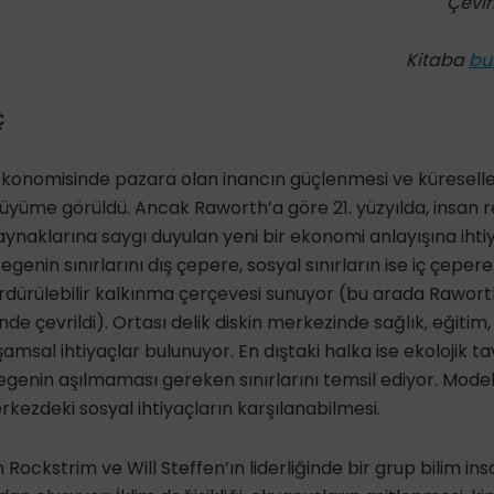
Çevir
Kitaba
bu
Ç
ekonomisinde pazara olan inancın güçlenmesi ve küresell
üyüme görüldü. Ancak Raworth’a göre 21. yüzyılda, insan 
ynaklarına saygı duyulan yeni bir ekonomi anlayışına ihti
genin sınırlarını dış çepere, sosyal sınırların ise iç çepere 
ürdürülebilir kalkınma çerçevesi sunuyor (bu arada Rawort
nde çevrildi). Ortası delik diskin merkezinde sağlık, eğitim, 
amsal ihtiyaçlar bulunuyor. En dıştaki halka ise ekolojik t
genin aşılmaması gereken sınırlarını temsil ediyor. Modelin
ezdeki sosyal ihtiyaçların karşılanabilmesi.
 Rockstrim ve Will Steffen’ın liderliğinde bir grup bilim i