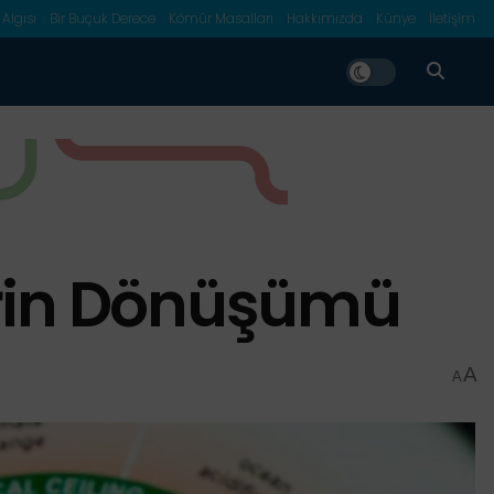
 Algısı
Bir Buçuk Derece
Kömür Masalları
Hakkımızda
Künye
İletişim
erin Dönüşümü
A
A