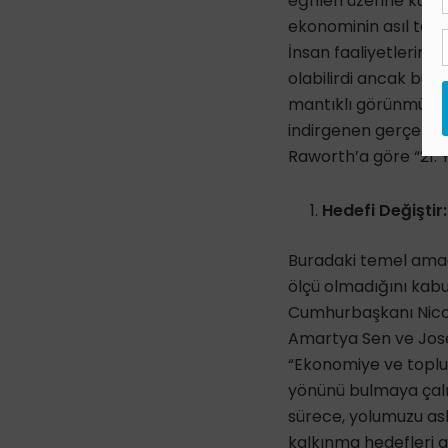
eğrileri üzerine ku
ekonominin asıl teme
İnsan faaliyetlerini
olabilirdi ancak bug
mantıklı görünmüyor.
indirgenen gerçekler
Raworth’a göre “21. Y
Hedefi Değişti
Buradaki temel amaç,
ölçü olmadığını kab
Cumhurbaşkanı Nicola
Amartya Sen ve Josep
“Ekonomiye ve toplu
yönünü bulmaya çalış
sürece, yolumuzu asl
kalkınma hedefleri ge