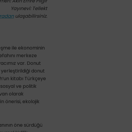
men: Akın Emre Pilgir
Yayınevi: Tellekt
radan
ulaşabilirsiniz.
eşme ile ekonominin
refahını merkeze
yacımız var. Donut
yerleştirildiği donut
h’un kitabı Türkçeye
sosyal ve politik
avan olarak
 önerisi, ekolojik
nsanının öne sürdüğü