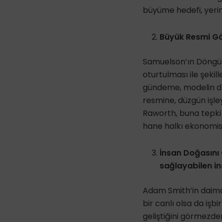
büyüme hedefi, yeri
Büyük Resmi Gö
Samuelson’ın Döngüs
otur­tulması ile şek
gündeme, modelin dı
resmine, düzgün işle
Raworth, buna tepki o
hane halkı ekonomis
İnsan Doğasını
sağlayabilen
i
Adam Smith’in daima 
bir canlı olsa da işb
geliştiğini görmezde