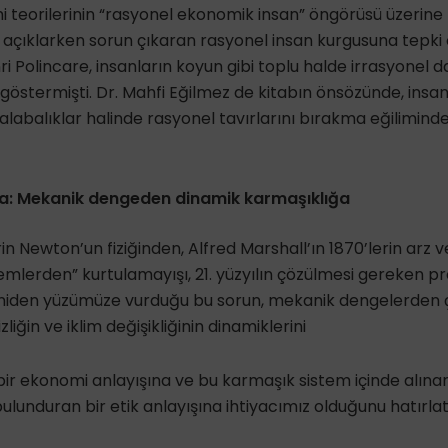
mi teorilerinin “rasyonel ekonomik insan” öngörüsü üzerine 
nı açıklarken sorun çıkaran rasyonel insan kurgusuna tepki o
i Polincare, insanların koyun gibi toplu halde irrasyonel 
göstermişti. Dr. Mahfi Eğilmez de kitabın önsözünde, insanl
alabalıklar halinde rasyonel tavırlarını bırakma eğiliminde
ra: Mekanik dengeden dinamik karmaşıklığa
n Newton’un fiziğinden, Alfred Marshall’ın 1870’lerin arz v
lemlerden” kurtulamayışı, 21. yüzyılın çözülmesi gereken pr
yeniden yüzümüze vurduğu bu sorun, mekanik dengelerden 
zliğin ve iklim değişikliğinin dinamiklerini
ir ekonomi anlayışına ve bu karmaşık sistem içinde alınan
ulunduran bir etik anlayışına ihtiyacımız olduğunu hatırlat