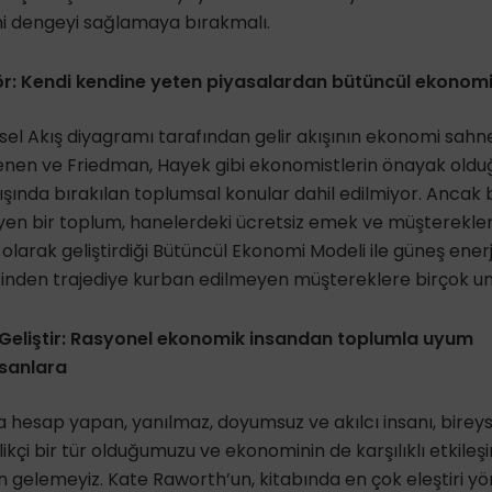
ni dengeyi sağlamaya bırakmalı.
r: Kendi kendine yeten piyasalardan bütüncül ekonom
el Akış diyagramı tarafından gelir akışının ekonomi sahn
illenen ve Friedman, Ha­yek gibi ekonomistlerin önayak oldu
şında bırakılan toplumsal konular dahil edil­miyor. Anca
yen bir toplum, haneler­deki ücretsiz emek ve müşterekler 
larak geliştirdiği Bütüncül Ekonomi Modeli ile güneş enerji
inden trajediye kurban edilmeyen müştereklere birçok uns
 Geliştir: Rasyonel ekonomik insandan toplumla uyum
nsanlara
hesap yapan, yanılmaz, doyumsuz ve akılcı insanı, bireyse
irlikçi bir tür olduğumuzu ve ekonominin de karşılıklı etkil
n gelemeyiz. Kate Raworth’un, kitabında en çok eleştiri yö