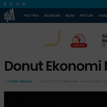
POLITIKA
EKONOMI
BILIM
AFETLER
ANAL
Donut Ekonomi 
by
Haber Merkezi
6 Ekim 2020
in
Ekonomi
Reading Time: 7 