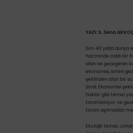
YAZI: S. Sena AKKO
Son 40 yılda dünya 
hacminde ciddi bir b
alan ve gezegenin ka
ekonomisi, ismini geze
şeklinden alan bir s
Simit Ekonomisi şekli
haklar gibi temel yaş
tanımlanıyor ve geze
tavan aşılmadan merk
Ekolojik temel, Johan