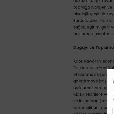
dokuz ekolojik tavanda
toprağa nitrojen ve 
biyolojik çeşitlilik k
Sürdürülebilir Kalkı
sağlık, eğitim, gelir v
barınma, sosyal serm
Doğayı ve Toplumu
Kate Raworth, ekonomi
Düşünmenin Yedi Yolu
etkilenmesi üzerine 
geliştirmeye başlam
açıklamak yerine im
Klasik teorilere ve 
ve insanların (rasyo
temel alınan modelle