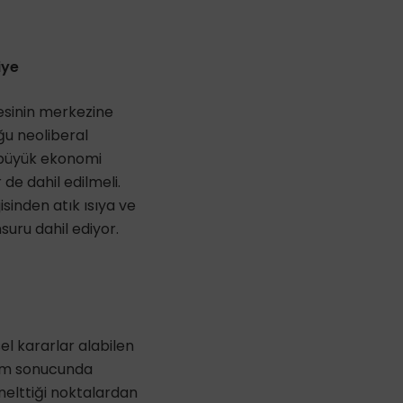
iye
esinin merkezine
ğu neoliberal
k büyük ekonomi
de dahil edilmeli.
sinden atık ısıya ve
uru dahil ediyor.
l kararlar alabilen
eşim sonucunda
nelttiği noktalardan