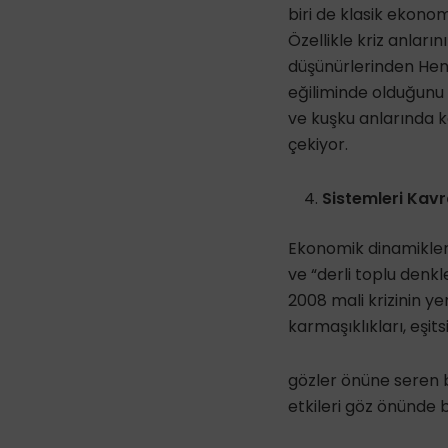
biri de klasik ekono
Özellikle kriz anları
düşünürlerinden Henr
eğiliminde olduğunu 
ve kuşku anlarında k
çekiyor.
Sistemleri Kav
Ekonomik dinamikleri
ve “derli toplu denk
2008 mali krizinin 
karmaşıklıkları, eşitsi
gözler önüne seren b
etkileri göz önünde b