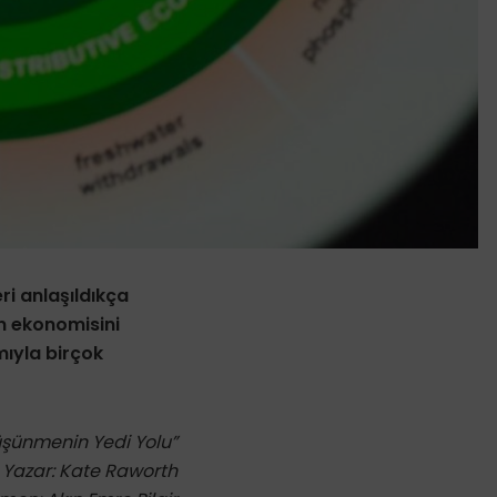
ri anlaşıldıkça
n ekonomisini
mıyla birçok
 Düşünmenin Yedi Yolu”
Yazar: Kate Raworth