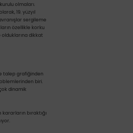
kurulu olmaları.
larak, 19. yüzyıl
davranışlar sergileme
arın özellikle korku
 olduklarına dikkat
e talep grafiğinden
oblemlerinden biri.
çok dinamik
 kararların bıraktığı
ıyor.