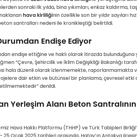
rden sonraki ilk yılda, bina yıkımları, enkaz kaldırma, 
ynaklanan
hava kirliliği
nin özellikle son bir yıldır sayıları h
on santralları nedeni ile kronikleştiği belirtildi.
 Durumdan Endişe Ediyor
dan endişe ettiğine ve haklı olarak itirazda bulunduğuna 
men “Çevre, Şehircilik ve İklim Değişikliği Bakanlığı tar
itesi hala düzenli olarak izlenmemekte, raporlanmamakta ve
ojelere dair etkin ve bütünsel bir planlama, çevresel etk
letilmemektedir” denildi.
n Yerleşim Alanı Beton Santralının 
miz Hava Hakkı Platformu (THHP) ve Türk Tabipleri Birliği
– 25 Ocak 2025 tarihleri arasında, Hatay’ın Antakya ilçesi