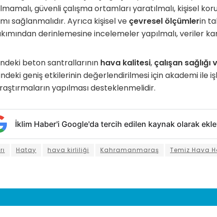
ılmamalı, güvenli çalışma ortamları yaratılmalı, kişisel k
ımı sağlanmalıdır. Ayrıca kişisel ve
çevresel ölçümler
in t
bakımından derinlemesine incelemeler yapılmalı, veriler kam
deki beton santrallarının
hava kalitesi
,
çalışan sağlığı 
ndeki geniş etkilerinin değerlendirilmesi için akademi ile işb
raştırmaların yapılması desteklenmelidir.
İklim Haber'i Google'da tercih edilen kaynak olarak ekle
rı
Hatay
hava kirliliği
Kahramanmaraş
Temiz Hava H