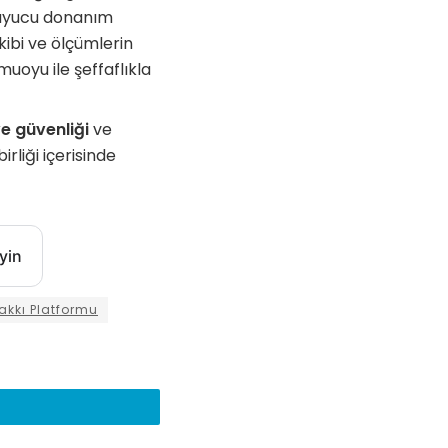
oruyucu donanım
akibi ve ölçümlerin
uoyu ile şeffaflıkla
ve güvenliği
ve
irliği içerisinde
yin
akkı Platformu