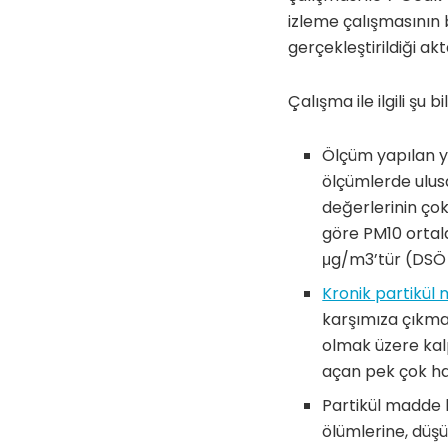
izleme çalışmasının 
gerçekleştirildiği akta
Çalışma ile ilgili şu bi
Ölçüm yapılan ye
ölçümlerde ulus
değerlerinin çok
göre PM10 ortala
μg/m3’tür (DSÖ k
Kronik partikül m
karşımıza çıkmak
olmak üzere kal
açan pek çok ha
Partikül madde 
ölümlerine, düşü