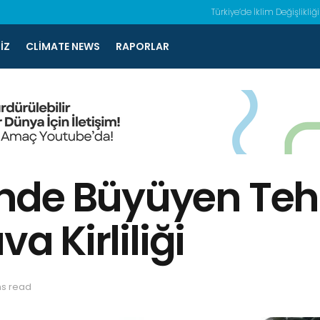
Türkiye’de İklim Değişlikliği
IZ
CLIMATE NEWS
RAPORLAR
de Büyüyen Tehl
a Kirliliği
ns read