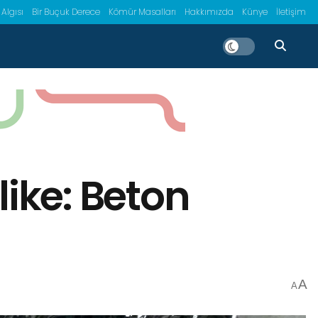
 Algısı
Bir Buçuk Derece
Kömür Masalları
Hakkımızda
Künye
İletişim
ike: Beton
A
A