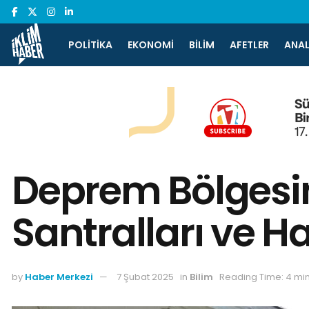
POLITIKA
EKONOMI
BILIM
AFETLER
ANAL
Deprem Bölgesin
Santralları ve Hav
by
Haber Merkezi
7 Şubat 2025
in
Bilim
Reading Time: 4 mi