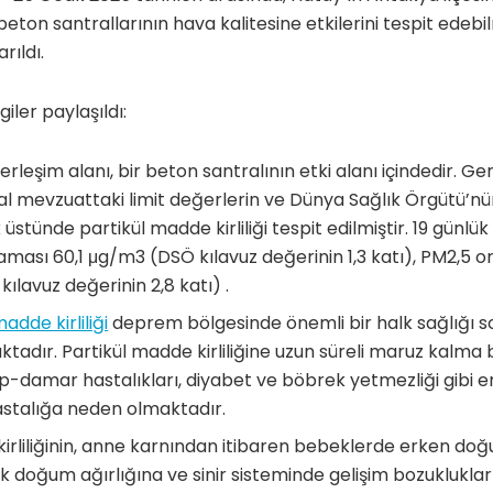
beton santrallarının hava kalitesine etkilerini tespit ede
rıldı.
lgiler paylaşıldı:
rleşim alanı, bir beton santralının etki alanı içindedir. Ger
al mevzuattaki limit değerlerin ve Dünya Sağlık Örgütü’nü
 üstünde partikül madde kirliliği tespit edilmiştir. 19 günl
ması 60,1 μg/m3 (DSÖ kılavuz değerinin 1,3 katı), PM2,5 o
ılavuz değerinin 2,8 katı) .
adde kirliliği
deprem bölgesinde önemli bir halk sağlığı s
tadır. Partikül madde kirliliğine uzun süreli maruz kalma 
p-damar hastalıkları, diyabet ve böbrek yetmezliği gibi e
stalığa neden olmaktadır.
kirliliğinin, anne karnından itibaren bebeklerde erken d
k doğum ağırlığına ve sinir sisteminde gelişim bozuklukları