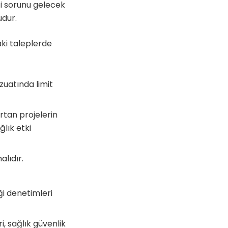
ği sorunu gelecek
udur.
aki taleplerde
zuatında limit
artan projelerin
ğlık etki
lıdır.
i denetimleri
i, sağlık güvenlik