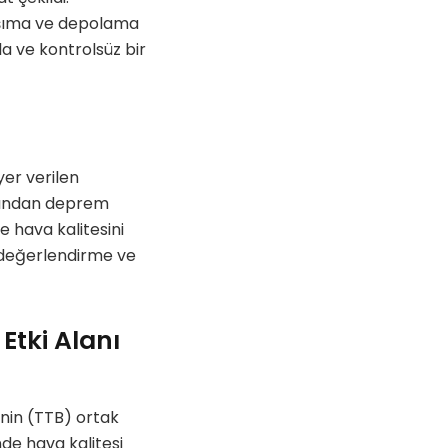
taşıma ve depolama
ızla ve kontrolsüz bir
yer verilen
afından deprem
 hava kalitesini
i değerlendirme ve
Etki Alanı
’nin (TTB) ortak
nde hava kalitesi