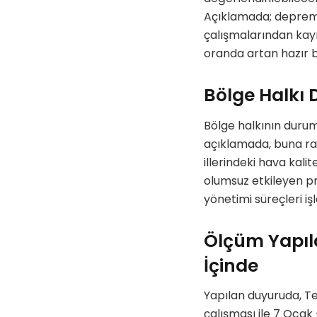
Açıklamada; depremle
çalışmalarından ka
oranda artan hazır bet
Bölge Halkı
Bölge halkının durum
açıklamada, buna rağ
illerindeki hava kal
olumsuz etkileyen pr
yönetimi süreçleri iş
Ölçüm Yapıla
İçinde
Yapılan duyuruda, Te
çalışması ile 7 Ocak 