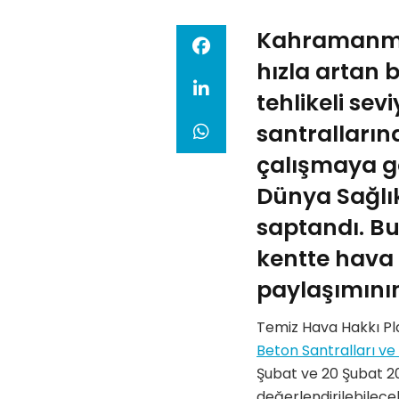
Kahramanmar
hızla artan b
tehlikeli sev
santrallarınd
çalışmaya gö
Dünya Sağlık
saptandı. Bu
kentte hava k
paylaşımının
Temiz Hava Hakkı Plat
Beton Santralları ve 
Şubat ve 20 Şubat 2
değerlendirilebilec