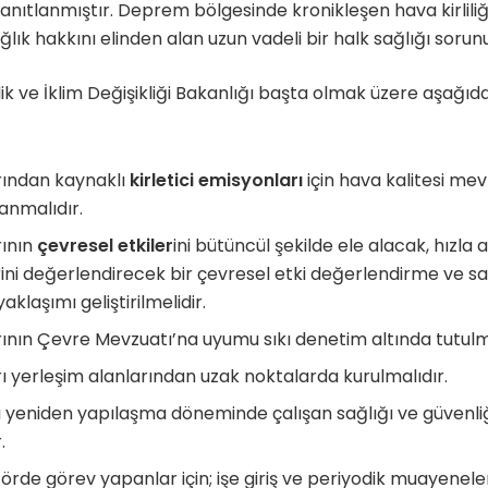
kanıtlanmıştır. Deprem bölgesinde kronikleşen hava kirlili
ğlık hakkını elinden alan uzun vadeli bir halk sağlığı sorun
lik ve İklim Değişikliği Bakanlığı başta olmak üzere aşağıd
rından kaynaklı
kirletici emisyonları
için hava kalitesi mev
anmalıdır.
rının
çevresel etkiler
ini bütüncül şekilde ele alacak, hızla 
rini değerlendirecek bir çevresel etki değerlendirme ve sa
klaşımı geliştirilmelidir.
ının Çevre Mevzuatı’na uyumu sıkı denetim altında tutulma
ı yerleşim alanlarından uzak noktalarda kurulmalıdır.
yeniden yapılaşma döneminde çalışan sağlığı ve güvenliğ
.
törde görev yapanlar için; işe giriş ve periyodik muayeneler