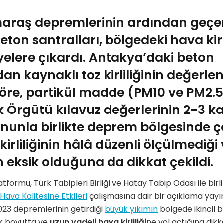
aş depremlerinin ardından geçen 
eton santralları, bölgedeki hava kirli
iyelere çıkardı. Antakya’daki beton
an kaynaklı toz kirliliğinin değerlend
re, partikül madde (PM10 ve PM2.5)
 Örgütü kılavuz değerlerinin 2-3 ka
nunla birlikte deprem bölgesinde ç
irliliğinin hâlâ düzenli ölçülmediği 
 eksik olduğuna da dikkat çekildi.
formu, Türk Tabipleri Birliği ve Hatay Tabip Odası ile birli
Hava Kalitesine Etkileri
çalışmasına dair bir açıklama yayı
023 depremlerinin getirdiği
büyük yıkımın
bölgede ikincil b
ek boyutta ve
uzun vadeli hava kirliliği
ne yol açtığına dikka