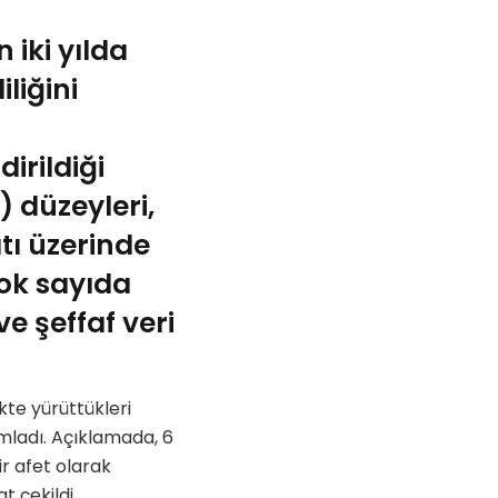
iki yılda
liğini
irildiği
 düzeyleri,
tı üzerinde
ok sayıda
ve şeffaf veri
kte yürüttükleri
mladı. Açıklamada, 6
ir afet olarak
t çekildi.