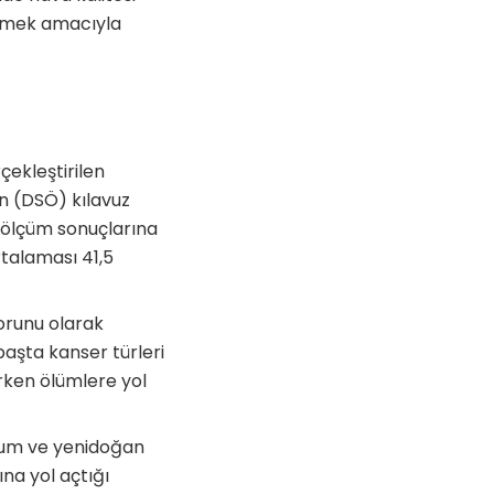
bilmek amacıyla
çekleştirilen
n (DSÖ) kılavuz
ük ölçüm sonuçlarına
rtalaması 41,5
orunu olarak
başta kanser türleri
rken ölümlere yol
oğum ve yenidoğan
na yol açtığı