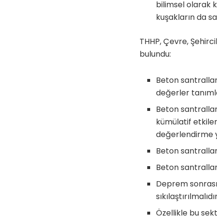
bilimsel olarak 
kuşakların da sa
THHP, Çevre, Şehirci
bulundu:
Beton santralla
değerler tanıml
Beton santralla
kümülatif etkile
değerlendirme ya
Beton santrallar
Beton santrallar
Deprem sonrası 
sıkılaştırılmalıdır
Özellikle bu sek