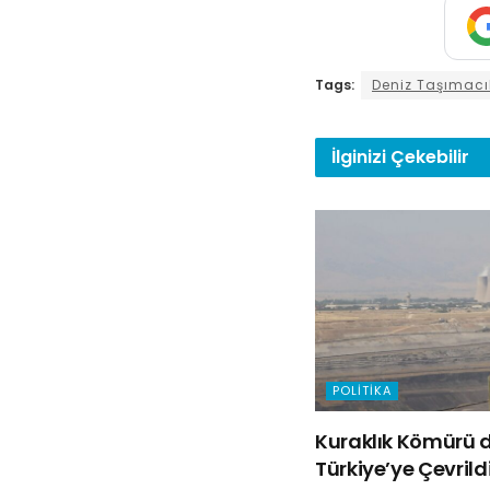
Tags:
Deniz Taşımacıl
İlginizi
Çekebilir
POLITIKA
Kuraklık Kömürü d
Türkiye’ye Çevrild