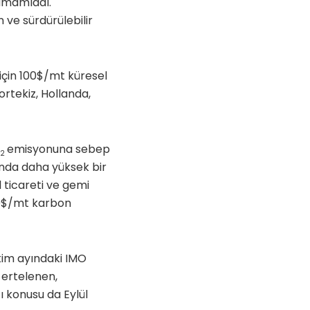
tamamladı.
 ve sürdürülebilir
 için 100$/mt küresel
ortekiz, Hollanda,
emisyonuna sebep
2
ında daha yüksek bir
 ticareti ve gemi
00$/mt karbon
Ekim ayındaki IMO
 ertelenen,
ı konusu da Eylül