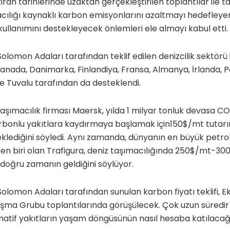
ran tarihlerinde uzaktan gerçekleştirilen toplantılar ile 
cılığı kaynaklı karbon emisyonlarını azaltmayı hedefleyen
n kullanımını destekleyecek önlemleri
ele almayı kabul etti.
Solomon Adaları tarafından teklif edilen denizcilik sektörü
 Kanada, Danimarka, Finlandiya, Fransa, Almanya, İrlanda, P
ve Tuvalu tarafından da desteklendi.
şımacılık firması Maersk, yılda 1 milyar tonluk devasa CO
karbonlu yakıtlara kaydırmaya başlamak için150$/mt tutar
klediğini söyledi. Aynı zamanda, dünyanın en büyük petrol
den biri olan Trafigura, deniz taşımacılığında 250$/mt-3
 doğru zamanın geldiğini söylüyor.
Solomon Adaları tarafından sunulan karbon fiyatı teklifi, 
ışma Grubu toplantılarında görüşülecek. Çok uzun süredir
ernatif yakıtların yaşam döngüsünün nasıl hesaba katılacağ