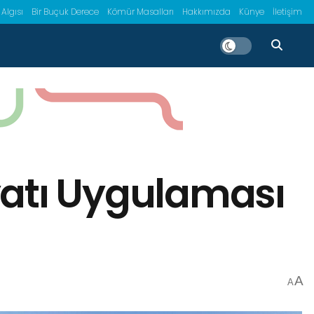
 Algısı
Bir Buçuk Derece
Kömür Masalları
Hakkımızda
Künye
İletişim
yatı Uygulaması
A
A