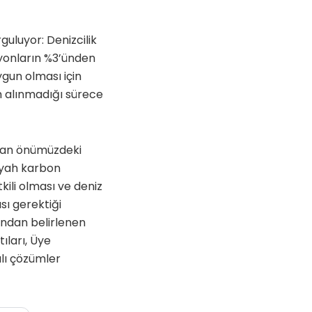
uluyor: Denizcilik
yonların %3’ünden
ygun olması için
m alınmadığı sürece
dan önümüzdeki
siyah karbon
ili olması ve deniz
sı gerektiği
fından belirlenen
tıları, Üye
alı çözümler