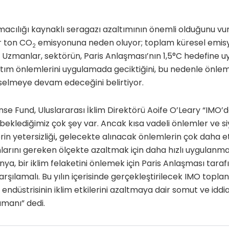
acılığı kaynaklı seragazı azaltımının önemli olduğunu vurg
ar ton CO
emisyonuna neden oluyor; toplam küresel emis
2
. Uzmanlar, sektörün, Paris Anlaşması’nın 1,5°C hedefine u
ltım önlemlerini uygulamada geciktiğini, bu nedenle önle
selmeye devam edeceğini belirtiyor.
e Fund, Uluslararası İklim Direktörü Aoife O’Leary
“IMO’
a beklediğimiz çok şey var. Ancak kısa vadeli önlemler ve 
in yetersizliği
,
gelecekte alınacak önlemlerin çok daha etk
larını gereken ölçekte azaltmak için daha hızlı uygulanma
ya, bir iklim felaketini önlemek için Paris Anlaşması tara
arşılamalı. Bu yılın içerisinde gerçekleştirilecek IMO toplan
k endüstrisinin iklim etkilerini azaltmaya dair somut ve iddi
amanı”
dedi.