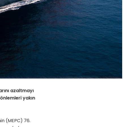
arını azaltmayı
 önlemleri yakın
’nin (MEPC)
76.