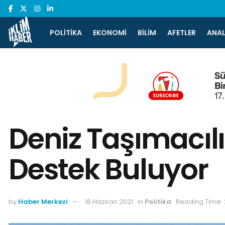
POLITIKA
EKONOMI
BILIM
AFETLER
ANAL
Deniz Taşımacıl
Destek Buluyor
by
Haber Merkezi
18 Haziran 2021
in
Politika
Reading Time: 