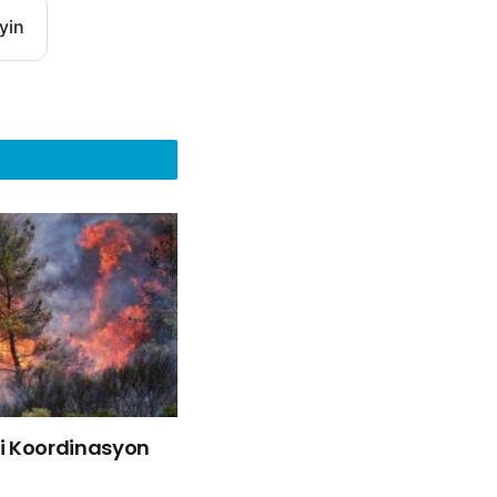
yin
liği Koordinasyon