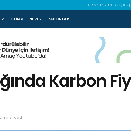
Türkiye’de İklim Değişlikliği
IZ
CLIMATE NEWS
RAPORLAR
ığında Karbon Fi
2 mins read