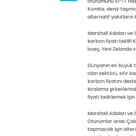
oturumunu 10-17 Hazi
Komite,
deniz taşıma
alternatif yakıtları
Marshall Adaları ve 
karbon fiyatı
teklifi
İsveç, Yeni Zelanda 
Dünyanın en büyük ta
olan sektörü, sıfır 
karbon fiyatını
deste
kiralama şirketlerin
fiyatı
belirlemek için
Marshall Adaları ve 
Oturumlar arası Çal
taşımacılık için alt