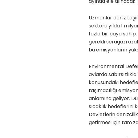
ayında ele alınacak.
Uzmanlar deniz taşım
sektörü yılda
1 mily
fazla bir paya sahip
gerekli seragazı aza
bu emisyonların yük
Environmental Defens
aylarda sabırsızlıkl
konusundaki hedefler
taşımacılığı emisyon
anlamına geliyor. Dün
sıcaklık hedeflerini k
Devletlerin
denizcili
getirmesi için tam z