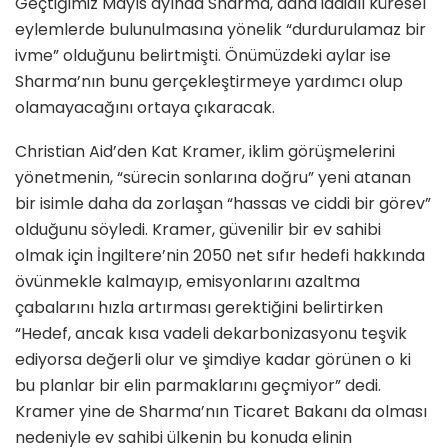
Geçtiğimiz Mayıs ayında Sharma, daha iddialı küresel
eylemlerde bulunulmasına yönelik “durdurulamaz bir
ivme” olduğunu belirtmişti. Önümüzdeki aylar ise
Sharma’nın bunu gerçekleştirmeye yardımcı olup
olamayacağını ortaya çıkaracak.
Christian Aid’den Kat Kramer, iklim görüşmelerini
yönetmenin, “sürecin sonlarına doğru” yeni atanan
bir isimle daha da zorlaşan “hassas ve ciddi bir görev”
olduğunu söyledi. Kramer, güvenilir bir ev sahibi
olmak için İngiltere’nin 2050 net sıfır hedefi hakkında
övünmekle kalmayıp, emisyonlarını azaltma
çabalarını hızla artırması gerektiğini belirtirken
“Hedef, ancak kısa vadeli dekarbonizasyonu teşvik
ediyorsa değerli olur ve şimdiye kadar görünen o ki
bu planlar bir elin parmaklarını geçmiyor” dedi.
Kramer yine de Sharma’nın Ticaret Bakanı da olması
nedeniyle ev sahibi ülkenin bu konuda elinin