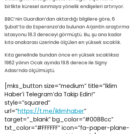
birlikte küresel ısınmaya yönelik endişeleri artırıyor.
BBC’nin Guardian’dan aktardığı bilgilere göre, 6
Şubat’ta da Esperanza’da bulunan Arjantin araştırma
istasyonu 18.3 dereceyi görmüştü. Bu, şu ana kadar
kıta anakarası üzerinde ölçülen en yüksek sıcaklık.
Kıta genelinde bundan önce en yüksek sıcaklıksa
1982 yılının Ocak ayında 19.8 derece ile Signy
Adası’nda ölçülmüştü.
[mks_button size=”medium” title=”İklim
Haber’i Telegram’da Takip Edin!”
style=”squared”
url=”
https://t.me/iklimhaber
”
target=”_blank” bg_color=”#0088cc”
txt_color=”#FFFFFF” icon=”fa-paper-plane-