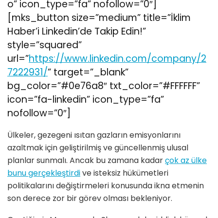
o” icon_type=”fa” nofollow=”0″]
[mks_button size=”medium” title=”İklim
Haber’i Linkedin’de Takip Edin!”
style=”squared”
url=”
https://www.linkedin.com/company/2
7222931/
” target=”_blank”
bg_color=”#0e76a8″ txt_color=”#FFFFFF”
icon=”fa-linkedin” icon_type=”fa”
nofollow=”0″]
Ülkeler, gezegeni ısıtan gazların emisyonlarını
azaltmak için geliştirilmiş ve güncellenmiş ulusal
planlar sunmalı. Ancak bu zamana kadar
çok az ülke
bunu gerçekleştirdi
ve isteksiz hükümetleri
politikalarını değiştirmeleri konusunda ikna etmenin
son derece zor bir görev olması bekleniyor.