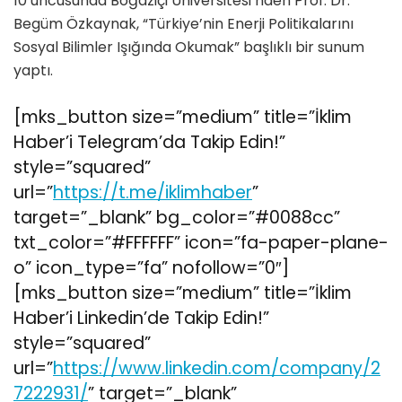
10’uncusunda Boğaziçi Üniversitesi’nden Prof. Dr.
Begüm Özkaynak, “Türkiye’nin Enerji Politikalarını
Sosyal Bilimler Işığında Okumak” başlıklı bir sunum
yaptı.
[mks_button size=”medium” title=”İklim
Haber’i Telegram’da Takip Edin!”
style=”squared”
url=”
https://t.me/iklimhaber
”
target=”_blank” bg_color=”#0088cc”
txt_color=”#FFFFFF” icon=”fa-paper-plane-
o” icon_type=”fa” nofollow=”0″]
[mks_button size=”medium” title=”İklim
Haber’i Linkedin’de Takip Edin!”
style=”squared”
url=”
https://www.linkedin.com/company/2
7222931/
” target=”_blank”