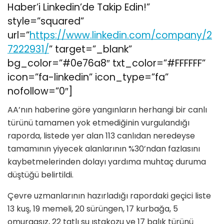
Haber’i Linkedin’de Takip Edin!”
style=”squared”
url=”
https://www.linkedin.com/company/2
7222931/
” target=”_blank”
bg_color=”#0e76a8″ txt_color=”#FFFFFF”
icon=”fa-linkedin” icon_type=”fa”
nofollow=”0″]
AA’nın haberine göre yangınların herhangi bir canlı
türünü tamamen yok etmediğinin vurgulandığı
raporda, listede yer alan 113 canlıdan neredeyse
tamamının yiyecek alanlarının %30’ndan fazlasını
kaybetmelerinden dolayı yardıma muhtaç duruma
düştüğü belirtildi.
Çevre uzmanlarının hazırladığı rapordaki geçici liste
13 kuş, 19 memeli, 20 sürüngen, 17 kurbağa, 5
omurgasız, 22 tatlı su ıstakozu ve 17 balık türünü