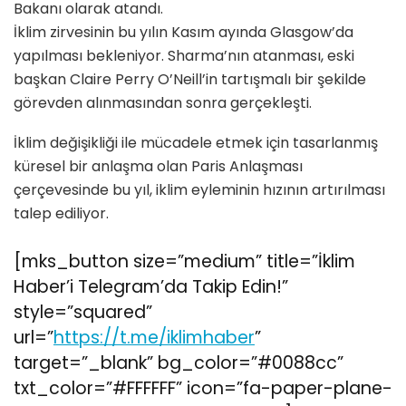
Bakanı olarak atandı.
İklim zirvesinin bu yılın Kasım ayında Glasgow’da
yapılması bekleniyor. Sharma’nın atanması, eski
başkan Claire Perry O’Neill’in tartışmalı bir şekilde
görevden alınmasından sonra gerçekleşti.
İklim değişikliği ile mücadele etmek için tasarlanmış
küresel bir anlaşma olan Paris Anlaşması
çerçevesinde bu yıl, iklim eyleminin hızının artırılması
talep ediliyor.
[mks_button size=”medium” title=”İklim
Haber’i Telegram’da Takip Edin!”
style=”squared”
url=”
https://t.me/iklimhaber
”
target=”_blank” bg_color=”#0088cc”
txt_color=”#FFFFFF” icon=”fa-paper-plane-