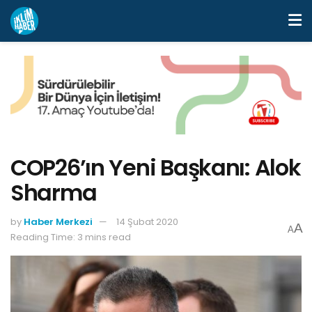
COP26’ın Yeni Başkanı: Alok
Sharma
by
Haber Merkezi
14 Şubat 2020
A
A
Reading Time: 3 mins read