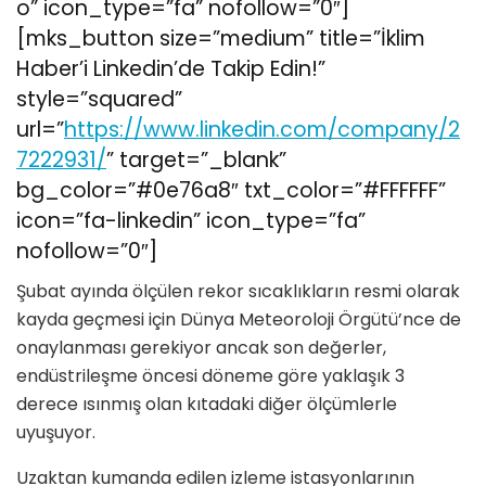
o” icon_type=”fa” nofollow=”0″]
[mks_button size=”medium” title=”İklim
Haber’i Linkedin’de Takip Edin!”
style=”squared”
url=”
https://www.linkedin.com/company/2
7222931/
” target=”_blank”
bg_color=”#0e76a8″ txt_color=”#FFFFFF”
icon=”fa-linkedin” icon_type=”fa”
nofollow=”0″]
Şubat ayında ölçülen rekor sıcaklıkların resmi olarak
kayda geçmesi için Dünya Meteoroloji Örgütü’nce de
onaylanması gerekiyor ancak son değerler,
endüstrileşme öncesi döneme göre yaklaşık 3
derece ısınmış olan kıtadaki diğer ölçümlerle
uyuşuyor.
Uzaktan kumanda edilen izleme istasyonlarının