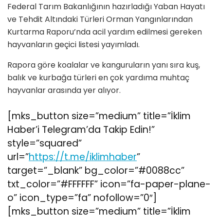
Federal Tarım Bakanlığının hazırladığı Yaban Hayatı
ve Tehdit Altındaki Türleri Orman Yangınlarından
Kurtarma Raporu’nda acil yardım edilmesi gereken
hayvanların geçici listesi yayımladı.
Rapora göre koalalar ve kanguruların yanı sıra kuş,
balık ve kurbağa türleri en çok yardıma muhtaç
hayvanlar arasında yer alıyor.
[mks_button size=”medium” title=”İklim
Haber’i Telegram’da Takip Edin!”
style=”squared”
url=”
https://t.me/iklimhaber
”
target=”_blank” bg_color=”#0088cc”
txt_color=”#FFFFFF” icon=”fa-paper-plane-
o” icon_type=”fa” nofollow=”0″]
[mks_button size=”medium” title=”İklim