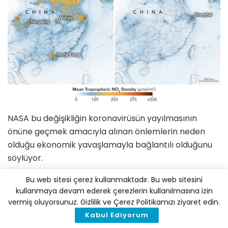
NASA bu değişikliğin koronavirüsün yayılmasının
önüne geçmek amacıyla alınan önlemlerin neden
olduğu ekonomik yavaşlamayla bağlantılı olduğunu
söylüyor.
Bu web sitesi çerez kullanmaktadır. Bu web sitesini
[mks_button size=”medium” title=”İklim
kullanmaya devam ederek çerezlerin kullanılmasına izin
Haber’i Telegram’da Takip Edin!”
vermiş oluyorsunuz. Gizlilik ve Çerez Politikamızı ziyaret edin.
style=”squared”
Kabul Ediyorum
url=”
https://t.me/iklimhaber
”