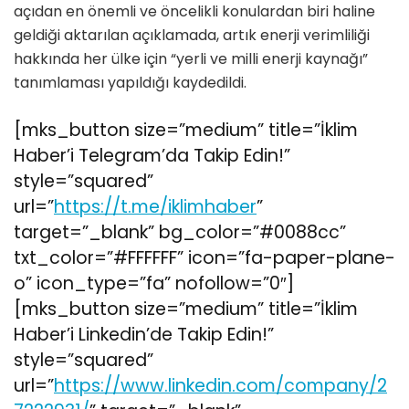
açıdan en önemli ve öncelikli konulardan biri haline
geldiği aktarılan açıklamada, artık enerji verimliliği
hakkında her ülke için “yerli ve milli enerji kaynağı”
tanımlaması yapıldığı kaydedildi.
[mks_button size=”medium” title=”İklim
Haber’i Telegram’da Takip Edin!”
style=”squared”
url=”
https://t.me/iklimhaber
”
target=”_blank” bg_color=”#0088cc”
txt_color=”#FFFFFF” icon=”fa-paper-plane-
o” icon_type=”fa” nofollow=”0″]
[mks_button size=”medium” title=”İklim
Haber’i Linkedin’de Takip Edin!”
style=”squared”
url=”
https://www.linkedin.com/company/2