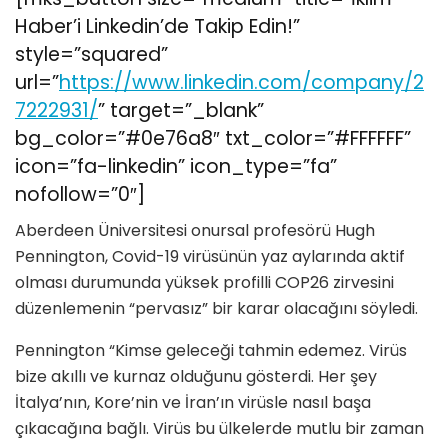
Haber’i Linkedin’de Takip Edin!”
style=”squared”
url=”
https://www.linkedin.com/company/2
7222931/
” target=”_blank”
bg_color=”#0e76a8″ txt_color=”#FFFFFF”
icon=”fa-linkedin” icon_type=”fa”
nofollow=”0″]
Aberdeen Üniversitesi onursal profesörü Hugh
Pennington, Covid-19 virüsünün yaz aylarında aktif
olması durumunda yüksek profilli COP26 zirvesini
düzenlemenin “pervasız” bir karar olacağını söyledi.
Pennington “Kimse geleceği tahmin edemez. Virüs
bize akıllı ve kurnaz olduğunu gösterdi. Her şey
İtalya’nın, Kore’nin ve İran’ın virüsle nasıl başa
çıkacağına bağlı. Virüs bu ülkelerde mutlu bir zaman