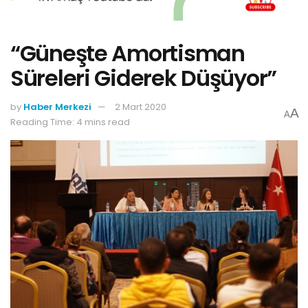
“Güneşte Amortisman
Süreleri Giderek Düşüyor”
by
Haber Merkezi
2 Mart 2020
A
A
Reading Time: 4 mins read