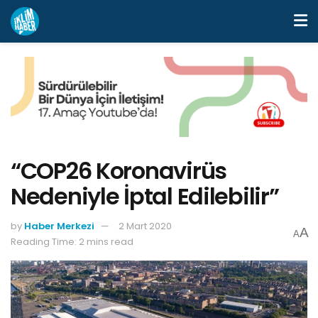
“COP26 Koronavirüs
Nedeniyle İptal Edilebilir”
by
Haber Merkezi
2 Mart 2020
A
A
Reading Time: 2 mins read