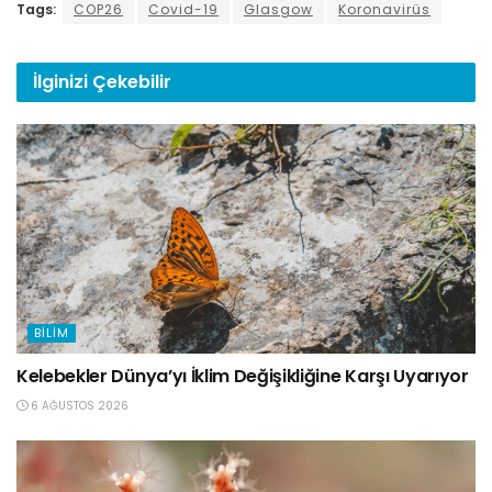
Tags:
COP26
Covid-19
Glasgow
Koronavirüs
İlginizi
Çekebilir
BILIM
Kelebekler Dünya’yı İklim Değişikliğine Karşı Uyarıyor
6 AĞUSTOS 2026