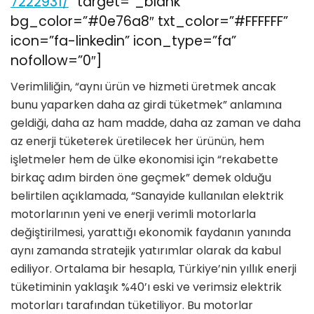
7222931/
” target=”_blank”
bg_color=”#0e76a8″ txt_color=”#FFFFFF”
icon=”fa-linkedin” icon_type=”fa”
nofollow=”0″]
Verimliliğin, “aynı ürün ve hizmeti üretmek ancak
bunu yaparken daha az girdi tüketmek” anlamına
geldiği, daha az ham madde, daha az zaman ve daha
az enerji tüketerek üretilecek her ürünün, hem
işletmeler hem de ülke ekonomisi için “rekabette
birkaç adım birden öne geçmek” demek olduğu
belirtilen açıklamada, “Sanayide kullanılan elektrik
motorlarının yeni ve enerji verimli motorlarla
değiştirilmesi, yarattığı ekonomik faydanın yanında
aynı zamanda stratejik yatırımlar olarak da kabul
ediliyor. Ortalama bir hesapla, Türkiye’nin yıllık enerji
tüketiminin yaklaşık %40’ı eski ve verimsiz elektrik
motorları tarafından tüketiliyor. Bu motorlar