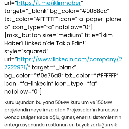
url=”
https://t.me/iklimhaber
”
target=”_blank” bg_color=”#0088cc”
txt_color=”#FFFFFF” icon=”fa-paper-plane-
o” icon_type=”fa” nofollow=”0″]
[mks_button size=”medium” title=”İklim
Haber’i Linkedin’de Takip Edin!”
style=”squared”
url=”
https://www.linkedin.com/company/2
7222931/
” target=”_blank”
bg_color=”#0e76a8″ txt_color=”#FFFFFF”
icon=”fa-linkedin” icon_type=”fa”
nofollow=”0″]
Kuruluşundan bu yana 50MW kurulum ve 150MW
projelendirmeye imza atan Projexsolar’ın kurucusu
Gonca Dülger Bedeloğlu, güneş enerjisi sistemlerinin
entegrasyonunda rastlanan en büyük zorluğun sık