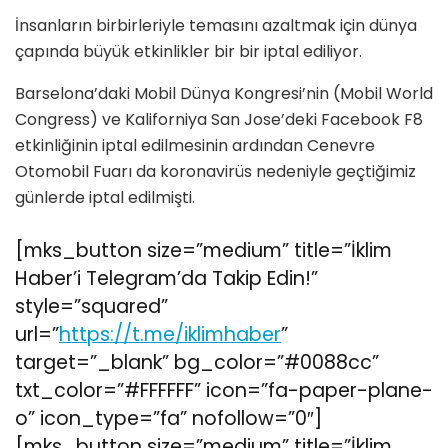
İnsanların birbirleriyle temasını azaltmak için dünya
çapında büyük etkinlikler bir bir iptal ediliyor.
Barselona’daki Mobil Dünya Kongresi’nin (Mobil World
Congress) ve Kaliforniya San Jose’deki Facebook F8
etkinliğinin iptal edilmesinin ardından Cenevre
Otomobil Fuarı da koronavirüs nedeniyle geçtiğimiz
günlerde iptal edilmişti.
[mks_button size=”medium” title=”İklim
Haber’i Telegram’da Takip Edin!”
style=”squared”
url=”
https://t.me/iklimhaber
”
target=”_blank” bg_color=”#0088cc”
txt_color=”#FFFFFF” icon=”fa-paper-plane-
o” icon_type=”fa” nofollow=”0″]
[mks_button size=”medium” title=”İklim