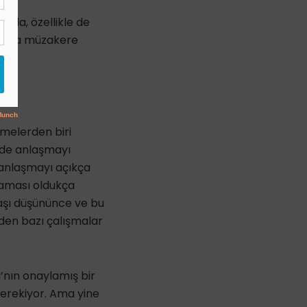
 da, özellikle de
usunda müzakere
melerden biri
m’de anlaşmayı
 anlaşmayı açıkça
laması oldukça
vaşı düşününce ve bu
eden bazı çalışmalar
’nın onaylamış bir
erekiyor. Ama yine