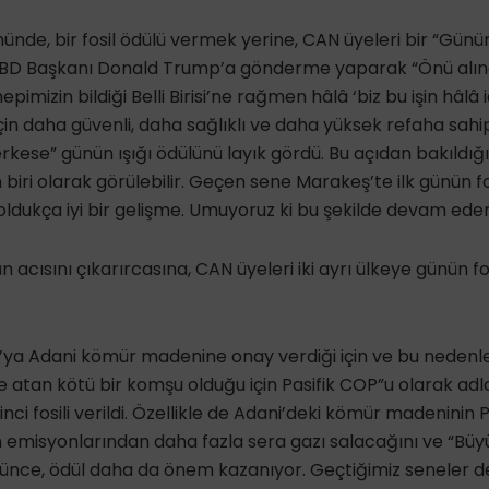
ünde, bir fosil ödülü vermek yerine, CAN üyeleri bir “Günü
, ABD Başkanı Donald Trump’a gönderme yaparak “Önü alın
pimizin bildiği Belli Birisi’ne rağmen hâlâ ‘biz bu işin hâlâ 
in daha güvenli, daha sağlıklı ve daha yüksek refaha sahip 
erkese” günün ışığı ödülünü layık gördü. Bu açıdan bakıldığ
biri olarak görülebilir. Geçen sene Marakeş’te ilk günün fo
oldukça iyi bir gelişme. Umuyoruz ki bu şekilde devam eder
nün acısını çıkarırcasına, CAN üyeleri iki ayrı ülkeye günün fo
a’ya Adani kömür madenine onay verdiği için ve bu nedenle P
e atan kötü bir komşu olduğu için Pasifik COP”u olarak adl
nci fosili verildi. Özellikle de Adani’deki kömür madeninin Pa
 emisyonlarından daha fazla sera gazı salacağını ve “Büyük
nce, ödül daha da önem kazanıyor. Geçtiğimiz seneler de 