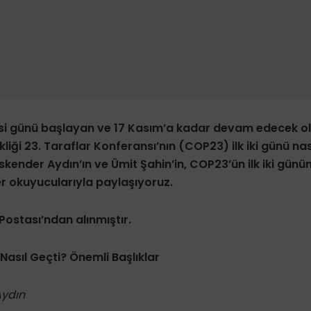
si günü başlayan ve 17 Kasım’a kadar devam edecek ol
ikliği 23. Taraflar Konferansı’nın (COP23) ilk iki günü nas
kender Aydın’ın ve Ümit Şahin’in, COP23’ün ilk iki günü
ber okuyucularıyla paylaşıyoruz.
Postası’ndan alınmıştır.
 Nasıl Geçti? Önemli Başlıklar
Aydın