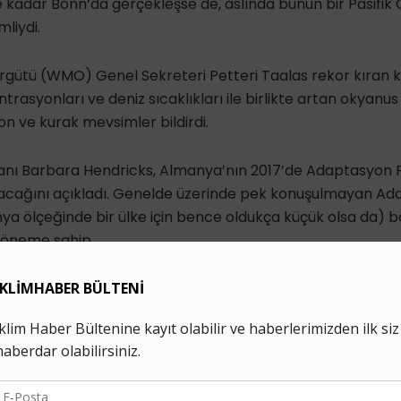
 kadar Bonn’da gerçekleşse de, aslında bunun bir Pasifik
liydi.
gütü (WMO) Genel Sekreteri Petteri Taalas rekor kıran kür
rasyonları ve deniz sıcaklıkları ile birlikte artan okyanus
on ve kurak mevsimler bildirdi.
nı Barbara Hendricks, Almanya’nın 2017’de Adaptasyon F
acağını açıkladı. Genelde üzerinde pek konuşulmayan Ada
a ölçeğinde bir ülke için bence oldukça küçük olsa da) böy
k öneme sahip.
liance For The Peoples Of Our America) grubu adına konu
aması ise odadaki fili işaret etmesi açısından önemliydi. İkli
e kadar taahhüt edilen katkıların yetersiz olduğunu belir
u şartlar altında EK-1 üyesi bir ülkenin anlaşmadan çıkmış o
tü kapalı olarak ABD’nin anlaşmadan çekilmesini eleştirdi.