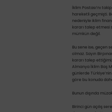
İklim Postası’nı taki
hareketli geçmişti. 
nedeniyle iklim fina
kararı talep etmesi
mümkün değil.
Bu sene ise, geçen s
olmaz. Sayın Birpınar,
kararı talep ettiğimi
Almanya İklim Baş M
günlerde Türkiye’nin
göre bu konuda dah
Bunun dışında müzake
Birinci gün açılış se