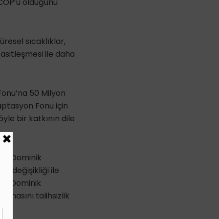
 COP’u olduğunu
esel sıcaklıklar,
 asitleşmesi ile daha
onu’na 50 Milyon
ptasyon Fonu için
le bir katkının dile
şan Dominik
m değişikliği ile
ten Dominik
lmasını talihsizlik