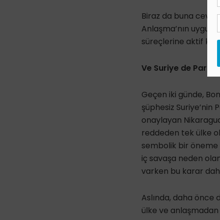
Biraz da buna cevabe
Anlaşma’nın uygulan
süreçlerine aktif kat
Ve Suriye de Paris 
Geçen iki günde, Bon
şüphesiz Suriye’nin 
onaylayan Nikaragua’
reddeden tek ülke ol
sembolik bir öneme s
iç savaşa neden olan
varken bu karar dah
Aslında, daha önce d
ülke ve anlaşmadan 