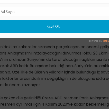
n, ABD, her ne kadar Paris Anlaşması’ndan çekilmiş olsalar
masına dair ana hatların ve ilkelerin oluşturulması kon
ılım gerçekleştireceklerini açıkladı.
Anlaşması’nı İmzalıyor
n’daki müzakereler sırasında gerçekleşen en önemli geliş
Paris Anlaşması’nı imzalayacağını duyurması oldu. 23 Eki
nın ardından Suriye’nin de taraf olacağını açıklaması ile
arak ABD kaldı. Bu açıdan bakıldığında, Suriye’nin bu açık
ahip. Özellikle de ülkenin yıllardır içinde bulunduğu iç sa
 faktörler arasında iklim değişikliğinin de olduğunu iddia 
a da önem kazanıyor.
e çokça dile getirildiği üzere, ABD resmen Paris Anlaşması
resmen ayrılması için 4 Kasım 2020’ye kadar beklemesi g