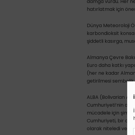
damga vurdu. Her ne
hatırlatmak için önem
Dünya Meteoroloji Ör
karbondioksit konsant
şiddetli kasırga, mus
Almanya Çevre Baka
Euro daha katkı yap
(her ne kadar Almany
getirilmesi semboli
ALBA (Bolivarian Al
Cumhuriyeti’nin açıkl
mücadele için şimdiy
Cumhuriyeti, bir de b
olarak niteledi ve üs