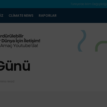
Türkiye’de İklim Değişlikliği
IZ
CLIMATE NEWS
RAPORLAR
 Günü
mins read