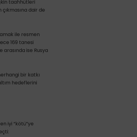
kin taahhütleri
n çıkmasına dair de
alamak ile resmen
ece 169 tanesi
 arasında ise Rusya
erhangi bir katkı
ltım hedeflerini
en iyi “kötü”ye
çti: