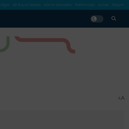
 Algısı
Bir Buçuk Derece
Kömür Masalları
Hakkımızda
Künye
İletişim
A
A