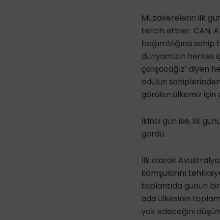
Müzakerelerin ilk gün
tercih ettiler. CAN
bağımlılığına sahip he
dünyamızın herkes iç
çalışacağız’ diyen h
ödülün sahiplerinden 
görülen ülkemiz için 
İkinci gün ise, ilk gü
gördü.
İlk olarak Avustraly
komşularını tehlikey
toplantıda günün biri
ada ülkesinin toplam
yok edeceğini düşünü