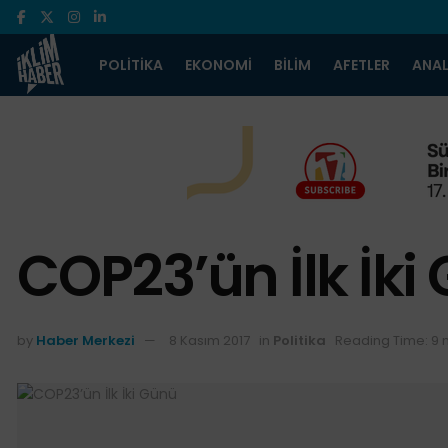
POLITIKA
EKONOMI
BILIM
AFETLER
ANAL
COP23’ün İlk İki
by
Haber Merkezi
8 Kasım 2017
in
Politika
Reading Time: 9 