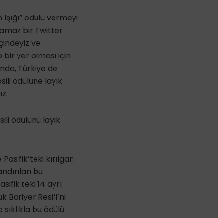
n Işığı” ödülü vermeyi
amaz bir Twitter
içindeyiz ve
bir yer olması için
ında, Türkiye de
sili ödülüne layık
iz.
sili ödülünü layık
asifik’teki kırılgan
andırılan bu
sifik’teki 14 ayrı
 Bariyer Resifi’ni
sıklıkla bu ödülü