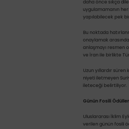
daha önce sıkça dile
uygulamamanın herhan
yapılabilecek pek bi
Bu noktada hatırlan
onaylamak arasında ö
anlaşmayı resmen o
ve İran ile birlikte T
Uzun yıllardır süren
niyeti iletmeyen Sur
ileteceği belirtiliyor.
Günün Fosili Ödülle
Uluslararası İklim E
verilen günün fosili 