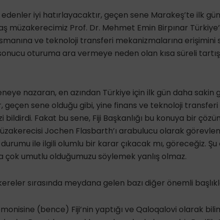
p edenler iyi hatırlayacaktır, geçen sene Marakeş’te ilk gün
Baş müzakerecimiz Prof. Dr. Mehmet Emin Birpınar Türkiye
nsmanına ve teknoloji transferi mekanizmalarına erişimini
 sonucu oturuma ara vermeye neden olan kısa süreli tart
eneye nazaran, en azından Türkiye için ilk gün daha sakin 
 geçen sene olduğu gibi, yine finans ve teknoloji transferi il
zi bildirdi. Fakat bu sene, Fiji Başkanlığı bu konuya bir çöz
üzakerecisi Jochen Flasbarth’ı arabulucu olarak görevle
 durumu ile ilgili olumlu bir karar çıkacak mı, göreceğiz. 
a çok umutlu olduğumuzu söylemek yanlış olmaz.
reler sırasında meydana gelen bazı diğer önemli başlıkla
remonisine (bence) Fiji’nin yaptığı ve Qaloqalovi olarak bi