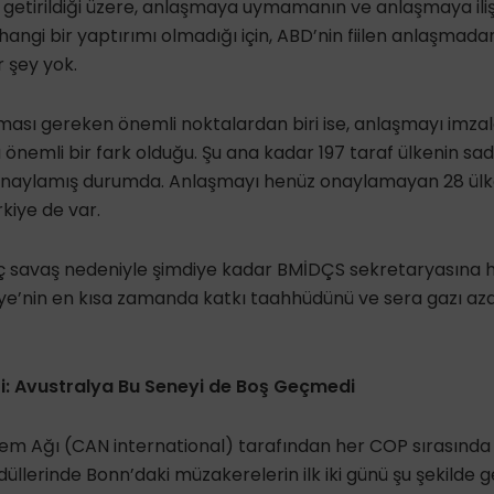
 getirildiği üzere, anlaşmaya uymamanın ve anlaşmaya iliş
gi bir yaptırımı olmadığı için, ABD’nin fiilen anlaşmada
r şey yok.
ması gereken önemli noktalardan biri ise, anlaşmayı imz
nemli bir fark olduğu. Şu ana kadar 197 taraf ülkenin sad
naylamış durumda. Anlaşmayı henüz onaylamayan 28 ülke
ürkiye de var.
 iç savaş nedeniyle şimdiye kadar BMİDÇS sekretaryasına h
iye’nin en kısa zamanda katkı taahhüdünü ve sera gazı aza
ri: Avustralya Bu Seneyi de Boş Geçmedi
ylem Ağı (CAN international) tarafından her COP sırasında 
ödüllerinde Bonn’daki müzakerelerin ilk iki günü şu şekilde ge