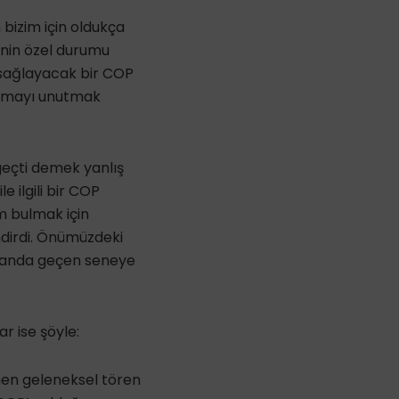
 bizim için oldukça
’nin özel durumu
 sağlayacak bir COP
ışmayı unutmak
geçti demek yanlış
e ilgili bir COP
üm bulmak için
ndirdi. Önümüzdeki
Şu anda geçen seneye
r ise şöyle:
linen geleneksel tören