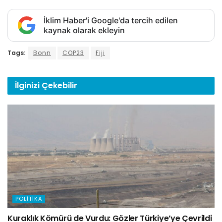
İklim Haber'i Google'da tercih edilen
kaynak olarak ekleyin
Tags:
Bonn
COP23
Fiji
İlginizi
Çekebilir
POLITIKA
Kuraklık Kömürü de Vurdu: Gözler Türkiye’ye Çevrildi