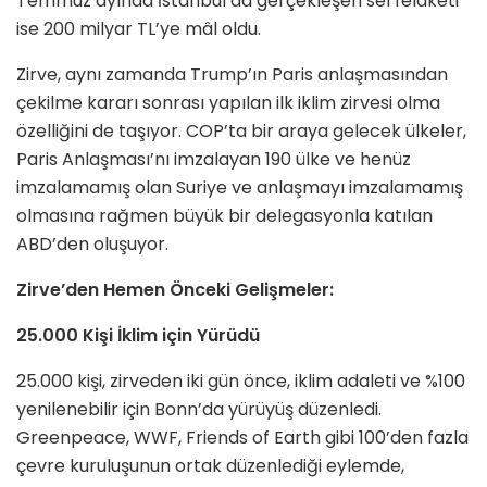
Temmuz ayında İstanbul’da gerçekleşen sel felaketi
ise 200 milyar TL’ye mâl oldu.
Zirve, aynı zamanda Trump’ın Paris anlaşmasından
çekilme kararı sonrası yapılan ilk iklim zirvesi olma
özelliğini de taşıyor. COP’ta bir araya gelecek ülkeler,
Paris Anlaşması’nı imzalayan 190 ülke ve henüz
imzalamamış olan Suriye ve anlaşmayı imzalamamış
olmasına rağmen büyük bir delegasyonla katılan
ABD’den oluşuyor.
Zirve’den Hemen Önceki Gelişmeler:
25.000 Kişi İklim için Yürüdü
25.000 kişi, zirveden iki gün önce, iklim adaleti ve %100
yenilenebilir için Bonn’da yürüyüş düzenledi.
Greenpeace, WWF, Friends of Earth gibi 100’den fazla
çevre kuruluşunun ortak düzenlediği eylemde,