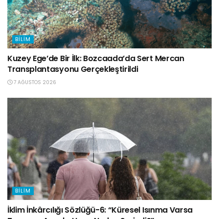
BILIM
Kuzey Ege’de Bir İlk: Bozcaada’da Sert Mercan
Transplantasyonu Gerçekleştirildi
7 AĞUSTOS 2026
BILIM
İklim İnkârcılığı Sözlüğü-6: “Küresel Isınma Varsa