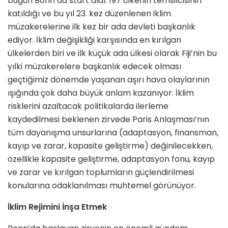
bugün Bonn’da start aldı. 197 ülkenin temsilcisinin
katıldığı ve bu yıl 23. kez düzenlenen iklim
müzakerelerine ilk kez bir ada devleti başkanlık
ediyor. İklim değişikliği karşısında en kırılgan
ülkelerden biri ve ilk küçük ada ülkesi olarak Fiji’nin bu
yılki müzakerelere başkanlık edecek olması
geçtiğimiz dönemde yaşanan aşırı hava olaylarının
ışığında çok daha büyük anlam kazanıyor. İklim
risklerini azaltacak politikalarda ilerleme
kaydedilmesi beklenen zirvede Paris Anlaşması’nın
tüm dayanışma unsurlarına (adaptasyon, finansman,
kayıp ve zarar, kapasite geliştirme) değinilecekken,
özellikle kapasite geliştirme, adaptasyon fonu, kayıp
ve zarar ve kırılgan toplumların güçlendirilmesi
konularına odaklanılması muhtemel görünüyor.
İklim Rejimini İnşa Etmek