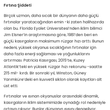
Fırtına Şiddeti
Birçok uzman, daha sıcak bir dünyanın daha güçlü
fırtınalar yaratacağından emin -ki zaten halihazırda
olan bu. Florida Eyalet Üniversitesi’nden iklim bilimci
Jim Elsner’in araştırmasına göre, 1981’den beri en
güçlü kasırgaların maksimum rüzgar hızı arttı. Bunun
nedeni, yüksek okyanus sıcaklığının fırtınalar için
daha fazla enerji sağlaması ve yoğunluklarını
artırması. Patricia Kasırgası, 2015’te, Kuzey
Atlantik’teki en yüksek rüzgar hızı rekorunu -saatte
215 mil- kırdı. Bir sonraki yıl, Winston, Güney
Yarımküre’deki en kuvvetli siklon olarak kayıtları alt
üst etti.
Fırtınalar ve ısınan okyanuslar arasındaki dinamik,
kasırgaların iklim sistemimizde oynadığı rol nedeniyle
ortaya çıkıyor: Bunlar dünyanın ısısını dengeliyor.