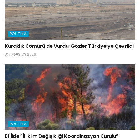
POLITIKA
Kuraklık Kömürü de Vurdu: Gözler Türkiye’ye Çevrildi
7 AĞUSTOS 2026
POLITIKA
81 İlde “İl İklim Değişikliği Koordinasyon Kurulu”