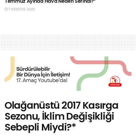
Temmuz Ayında Hava Neden Serindi?”
7 AĞUSTOS 2026
Olağanüstü 2017 Kasırga
Sezonu, İklim Değişikliği
Sebepli Miydi?*