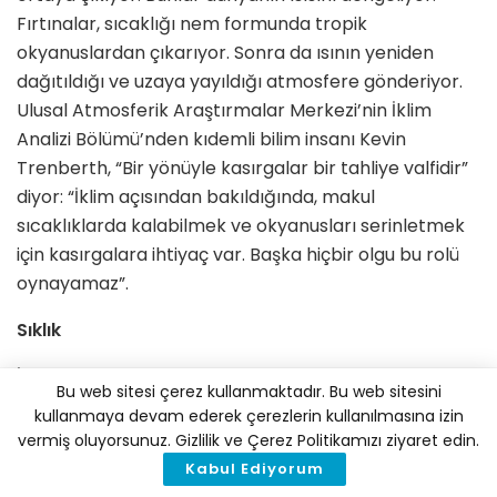
Fırtınalar, sıcaklığı nem formunda tropik
okyanuslardan çıkarıyor. Sonra da ısının yeniden
dağıtıldığı ve uzaya yayıldığı atmosfere gönderiyor.
Ulusal Atmosferik Araştırmalar Merkezi’nin İklim
Analizi Bölümü’nden kıdemli bilim insanı Kevin
Trenberth, “Bir yönüyle kasırgalar bir tahliye valfidir”
diyor: “İklim açısından bakıldığında, makul
sıcaklıklarda kalabilmek ve okyanusları serinletmek
için kasırgalara ihtiyaç var. Başka hiçbir olgu bu rolü
oynayamaz”.
Sıklık
İklim değişikliğinin kasırga sıklığını nasıl etkileyeceği
Bu web sitesi çerez kullanmaktadır. Bu web sitesini
ise henüz yeterince anlaşılmış değil. Bazı uzmanlar,
kullanmaya devam ederek çerezlerin kullanılmasına izin
toplam rakamlarda olası bir düşüş öngörüyor.
vermiş oluyorsunuz. Gizlilik ve Çerez Politikamızı ziyaret edin.
Trenberth, dünyanın sıcaklığını dengelemek için,
Kabul Ediyorum
“Büyük bir kasırga dört küçük kasırganın rolünü