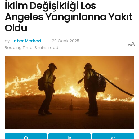
İklim Değişikliği Los
Angeles Yangınlarına Yakıt
Oldu
by
Haber Merkezi
29 Ocak 2025
A
A
Reading Time: 3 mins read