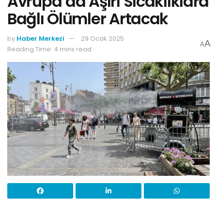
Avrupa’da Aşırı Sıcaklıklara
Bağlı Ölümler Artacak
by
Haber Merkezi
29 Ocak 2025
A
A
Reading Time: 4 mins read