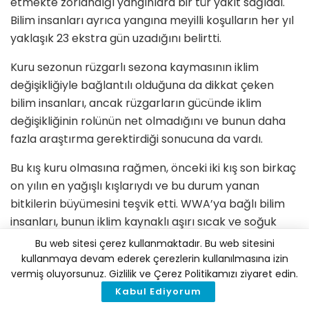
etmekte zorlandığı yangınlara bir tür yakıt sağladı.
Bilim insanları ayrıca yangına meyilli koşulların her yıl
yaklaşık 23 ekstra gün uzadığını belirtti.
Kuru sezonun rüzgarlı sezona kaymasının iklim
değişikliğiyle bağlantılı olduğuna da dikkat çeken
bilim insanları, ancak rüzgarların gücünde iklim
değişikliğinin rolünün net olmadığını ve bunun daha
fazla araştırma gerektirdiği sonucuna da vardı.
Bu kış kuru olmasına rağmen, önceki iki kış son birkaç
on yılın en yağışlı kışlarıydı ve bu durum yanan
bitkilerin büyümesini teşvik etti. WWA’ya bağlı bilim
insanları, bunun iklim kaynaklı aşırı sıcak ve soğuk
hava koşullarının birbiri ardına, genellikle kısa bir süre
Bu web sitesi çerez kullanmaktadır. Bu web sitesini
içinde yaşanması durumunu tanımlayan bir terim
kullanmaya devam ederek çerezlerin kullanılmasına izin
vermiş oluyorsunuz. Gizlilik ve Çerez Politikamızı ziyaret edin.
olarak kullanılan “kırbaç etkisi”nin bir örneği
Kabul Ediyorum
olabileceğine de vurgu yaptılar.