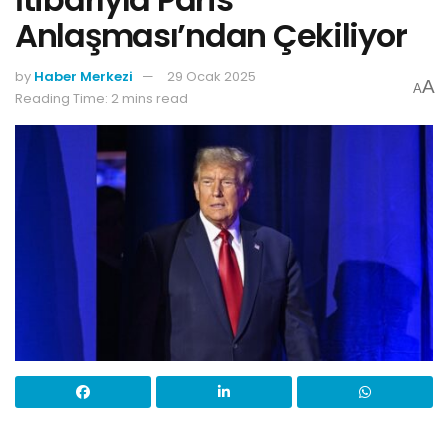
Anlaşması’ndan Çekiliyor
by
Haber Merkezi
29 Ocak 2025
A
A
Reading Time: 2 mins read