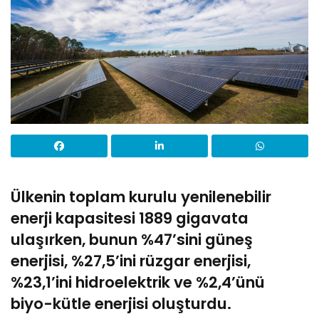
Ülkenin toplam kurulu yenilenebilir
enerji kapasitesi 1889 gigavata
ulaşırken, bunun %47’sini güneş
enerjisi, %27,5’ini rüzgar enerjisi,
%23,1’ini hidroelektrik ve %2,4’ünü
biyo-kütle enerjisi oluşturdu.