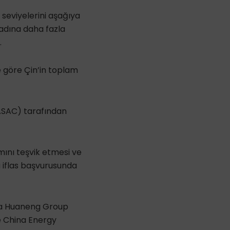
 seviyelerini aşağıya
adına daha fazla
.
 göre Çin’in toplam
SASAC) tarafından
ımını teşvik etmesi ve
a iflas başvurusunda
na Huaneng Group
e China Energy