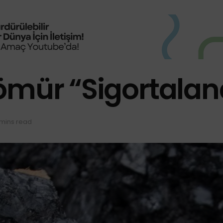
Kömür “Sigortala
 mins read