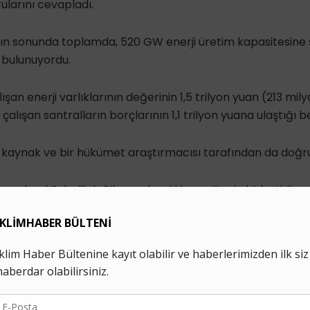
ularını cevapladı.
lın sonunda toplamda, 520 GW enerji üretim kapasitesine
lı bulunuyordu.
şan enerji varlıklarının değerinin 1,5 trilyon yuan (213 mil
 çalışan santralların borçlarının 1,1 trilyon yuana ulaştığı bel
 kaynak ve bir hükümet araştırmacısı tarafından da doğru
yınlandığı belli değil, ancak eski kapasitenin birleştirilm
dan başlayabileceği ve şirketlerin verimliliğini ve operasyon
l içerisinde gerçekleştirilebileceği belirtildi.
nsu, Shaanxi, Xinjiang, Qinghai ve Ningxia’nın kuzeybatı b
aliyetlerinde planı öncelikli olarak hayata geçirebileceğin