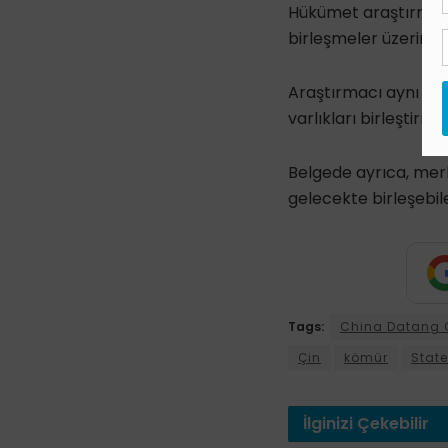
Hükümet araştırmacı
birleşmeler üzerine 
Araştırmacı aynı zama
varlıkları birleştirm
Belgede ayrıca, merk
gelecekte birleşebilec
Tags:
China Datang 
Çin
kömür
Stat
İlginizi
Çekebilir