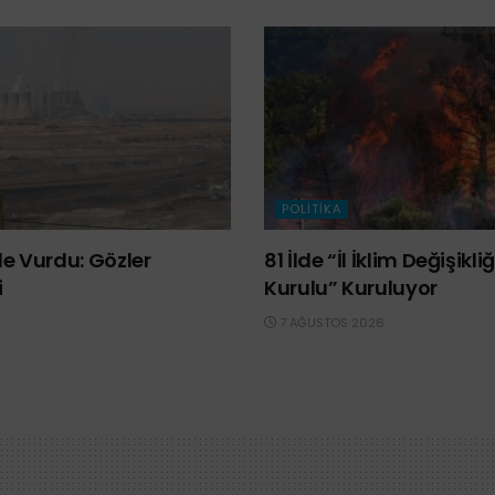
POLITIKA
e Vurdu: Gözler
81 İlde “İl İklim Değişik
i
Kurulu” Kuruluyor
7 AĞUSTOS 2026