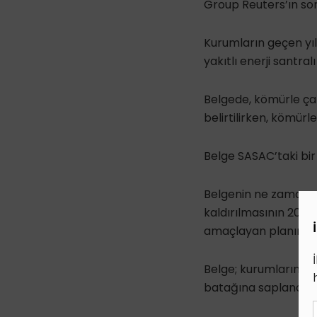
Group Reuters’ın sor
Kurumların geçen yı
yakıtlı enerji santra
Belgede, kömürle çalı
belirtilirken, kömürle
Belge SASAC’taki bir
Belgenin ne zaman ya
kaldırılmasının 2019’
amaçlayan planın üç yı
Belge; kurumların Ga
batağına saplanan fa