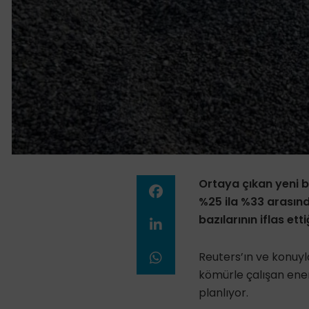
Ortaya çıkan yeni b
%25 ila %33 arasınd
bazılarının iflas etti
Reuters’ın ve konuyla
kömürle çalışan enerj
planlıyor.