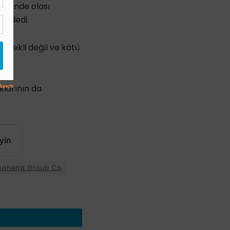
töründe olası
y” dedi.
istekli değil ve kötü
klarının da
yin
uaneng Group Co