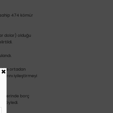
 sahip 474 kömür
yar dolar) olduğu
irtildi.
landı.
esi ve ortadan
larını iyileştirmeyi
ölgelerinde borç
i söyledi.