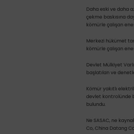
Daha eski ve daha az
çekme baskısına day
kömürle çalışan ener
Merkezi hükümet tara
kömürle çalışan ener
Devlet Mülkiyet Var
başlatılan ve denetle
Kömür yakıtlı elektrik
devlet kontrolünde b
bulundu.
Ne SASAC, ne kaynak
Co, China Datang Co