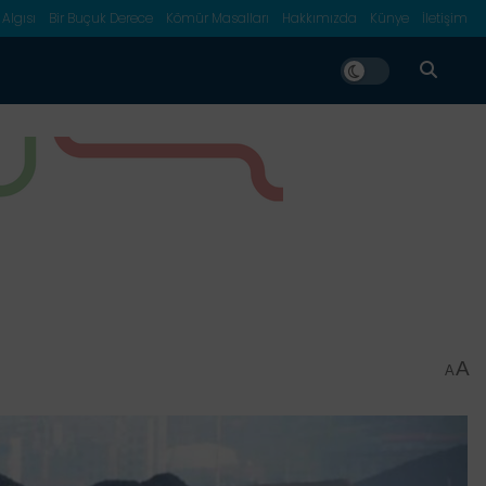
 Algısı
Bir Buçuk Derece
Kömür Masalları
Hakkımızda
Künye
İletişim
A
A