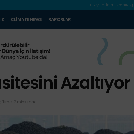
Türkiye’de İklim Değişlikliği
IZ
CLIMATE NEWS
RAPORLAR
itesini Azaltıyor
 Time: 2 mins read