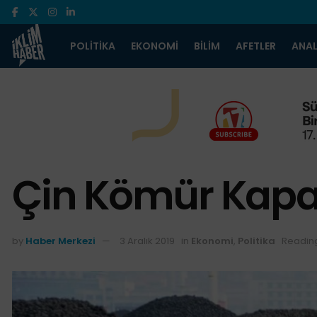
POLITIKA
EKONOMI
BILIM
AFETLER
ANAL
Çin Kömür Kapas
by
Haber Merkezi
3 Aralık 2019
in
Ekonomi
,
Politika
Reading