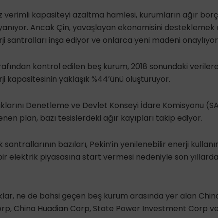
 verimli kapasiteyi azaltma hamlesi, kurumların ağır borç
anıyor. Ancak Çin, yavaşlayan ekonomisini desteklemek 
ji santralları inşa ediyor ve onlarca yeni madeni onaylıyor
fından kontrol edilen beş kurum, 2018 sonundaki verilere
ji kapasitesinin yaklaşık %44’ünü oluşturuyor.
lıklarını Denetleme ve Devlet Konseyi İdare Komisyonu (
nen plan, bazı tesislerdeki ağır kayıpları takip ediyor.
 santrallarının bazıları, Pekin’in yenilenebilir enerji kullan
ir elektrik piyasasına start vermesi nedeniyle son yıllard
lar, ne de bahsi geçen beş kurum arasında yer alan Chi
rp, China Huadian Corp, State Power Investment Corp v