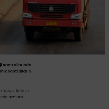
i santrallarında
mik santralların
k beş şirketinin
nında azaltım