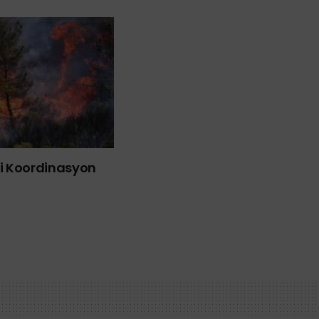
liği Koordinasyon