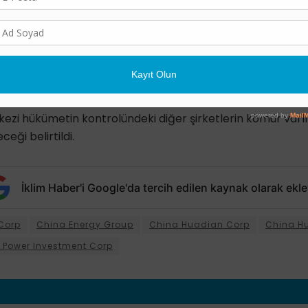
sı, SASAC’ın 2017’den bu yana kömürle çalışan enerji sek
çalıştığını ifade ederken “Söylemesi yapmaktan daha kola
nda, “Hiç kimse yüksek kaliteli varlıklarını teslim etmeye 
enin bir anlamı yok” diye konuştu.
ezi hükümetin kontrolündeki diğer şirketlerin kömür varlı
eği belirtildi.
İklim Haber'i Google'da tercih edilen kaynak olarak ekle
Corp
China Energy Group
China Huadian Corp
China H
e Power Investment Corp