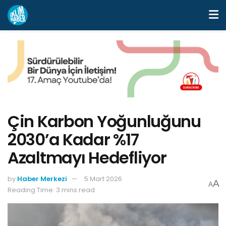
Çin Karbon Yoğunluğunu
2030’a Kadar %17
Azaltmayı Hedefliyor
by
Haber Merkezi
5 Mart 2026
A
A
Reading Time: 3 mins read