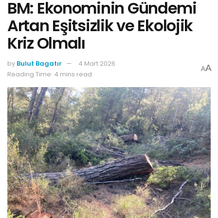
BM: Ekonominin Gündemi
Artan Eşitsizlik ve Ekolojik
Kriz Olmalı
by
Bulut Bagatır
4 Mart 2026
A
A
Reading Time: 4 mins read