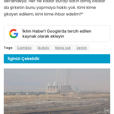
derdindeyiz. Her ne kadar burayı satın almış olsalar
da şirketin bunu yapmaya hakkı yok. Kimi kime
şikayet edileim, kimi kime ihbar edelim?”
İklim Haber'i Google'da tercih edilen
kaynak olarak ekleyin
Tags:
Çamköy
İkizköy
Nejla Işık
zeytin
İlginizi
Çekebilir