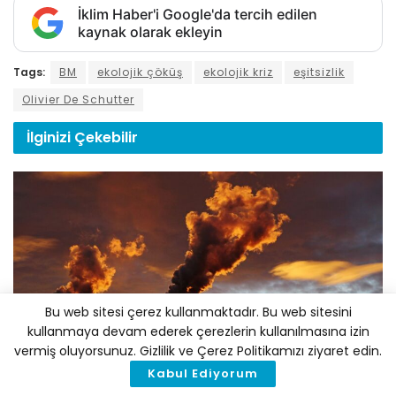
İklim Haber'i Google'da tercih edilen
kaynak olarak ekleyin
Tags:
BM
ekolojik çöküş
ekolojik kriz
eşitsizlik
Olivier De Schutter
İlginizi
Çekebilir
Bu web sitesi çerez kullanmaktadır. Bu web sitesini
kullanmaya devam ederek çerezlerin kullanılmasına izin
EKONOMI
vermiş oluyorsunuz. Gizlilik ve Çerez Politikamızı ziyaret edin.
Milyarlarca Dolar Fosil Yakıtlara Akıyor: COP31
Kabul Ediyorum
Öncesi Avustralya ve Türkiye Mercek Altında