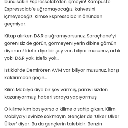
bunu sakın Espressolab’den içmeyin! Kampüste
Espressolab’e uğramayacağız, kahvesini
içmeyeceğiz. Kimse Espressolab’in önünden
geçmiyor.
Kitap alırken D&R’a uğramıyorsunuz. Saraçhane’yi
göreni siz de görün, görmeyeni yerin dibine gömün
diyorum! Idefix diye bir şey var, biliyor musunuz, artık
yok! D&R yok, Idefix yok…
İstiklal’de Demirören AVM var biliyor musunuz, karşı
kaldırımdan geçin…
Kilim Mobilya diye bir şey varmış, parayı sizden
kazanıyormuş, haberi saraya yapıyormuş.
O kilime kim basıyorsa o kilime o sahip çıksın. Kilim
Mobilya’yı evinize sokmayın. Gençler de ‘Ülker Ülker
Ülker’ diyor. Bu da gençlerin talebidir. Benzin