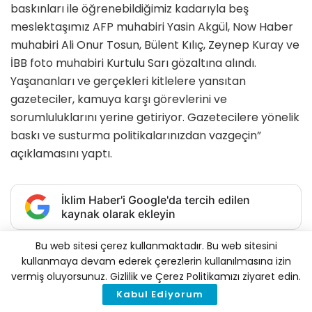
baskınları ile öğrenebildiğimiz kadarıyla beş
meslektaşımız AFP muhabiri Yasin Akgül, Now Haber
muhabiri Ali Onur Tosun, Bülent Kılıç, Zeynep Kuray ve
İBB foto muhabiri Kurtulu Sarı gözaltına alındı.
Yaşananları ve gerçekleri kitlelere yansıtan
gazeteciler, kamuya karşı görevlerini ve
sorumluluklarını yerine getiriyor. Gazetecilere yönelik
baskı ve susturma politikalarınızdan vazgeçin”
açıklamasını yaptı.
İklim Haber'i Google'da tercih edilen
kaynak olarak ekleyin
Bu web sitesi çerez kullanmaktadır. Bu web sitesini
Tags:
Ekrem İmamoğlu
gazeteci
gözaltı
Protesto
kullanmaya devam ederek çerezlerin kullanılmasına izin
İlginizi
Çekebilir
vermiş oluyorsunuz. Gizlilik ve Çerez Politikamızı ziyaret edin.
Kabul Ediyorum