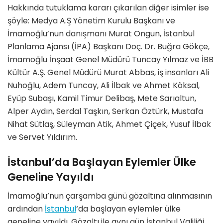
Hakkında tutuklama kararı çıkarılan diğer isimler ise
şöyle: Medya A.Ş Yönetim Kurulu Başkanı ve
İmamoğlu’nun danışmanı Murat Ongun, İstanbul
Planlama Ajansı (İPA) Başkanı Doç. Dr. Buğra Gökçe,
İmamoğlu İnşaat Genel Müdürü Tuncay Yılmaz ve İBB
Kültür A.Ş. Genel Müdürü Murat Abbas, iş insanları Ali
Nuhoğlu, Adem Tuncay, Ali İlbak ve Ahmet Köksal,
Eyüp Subaşı, Kamil Timur Delibaş, Mete Sarıaltun,
Alper Aydın, Serdal Taşkın, Serkan Öztürk, Mustafa
Nihat Sütlaş, Süleyman Atik, Ahmet Çiçek, Yusuf İlbak
ve Servet Yıldırım.
İstanbul’da Başlayan Eylemler Ülke
Geneline Yayıldı
İmamoğlu’nun çarşamba günü gözaltına alınmasının
ardından
İstanbul
‘da başlayan eylemler ülke
geneline yayıldı. Gözaltı ile aynı gün İstanbul Valiliği