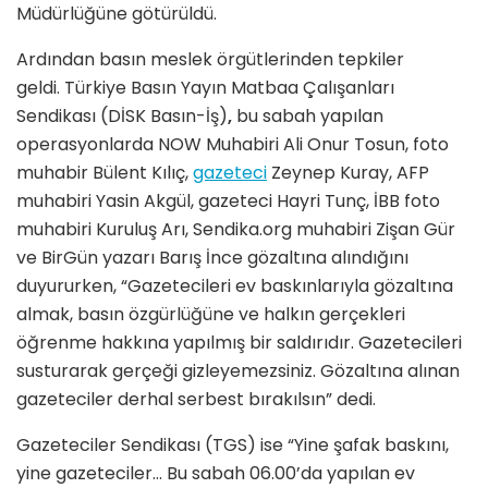
Müdürlüğüne götürüldü.
Ardından basın meslek örgütlerinden tepkiler
geldi. Türkiye Basın Yayın Matbaa Çalışanları
Sendikası (DİSK Basın-İş)
,
bu sabah yapılan
operasyonlarda NOW Muhabiri Ali Onur Tosun, foto
muhabir Bülent Kılıç,
gazeteci
Zeynep Kuray, AFP
muhabiri Yasin Akgül, gazeteci Hayri Tunç, İBB foto
muhabiri Kuruluş Arı, Sendika.org muhabiri Zişan Gür
ve BirGün yazarı Barış İnce gözaltına alındığını
duyururken, “Gazetecileri ev baskınlarıyla gözaltına
almak, basın özgürlüğüne ve halkın gerçekleri
öğrenme hakkına yapılmış bir saldırıdır. Gazetecileri
susturarak gerçeği gizleyemezsiniz. Gözaltına alınan
gazeteciler derhal serbest bırakılsın” dedi.
Gazeteciler Sendikası (TGS) ise “Yine şafak baskını,
yine gazeteciler… Bu sabah 06.00’da yapılan ev