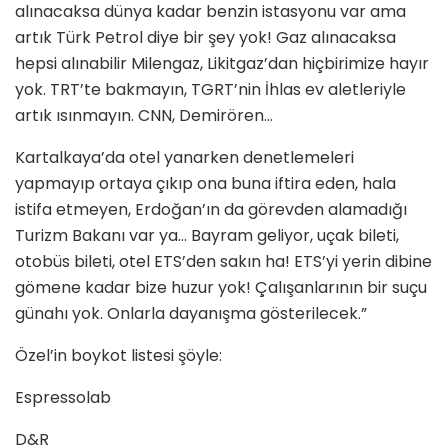
alınacaksa dünya kadar benzin istasyonu var ama
artık Türk Petrol diye bir şey yok! Gaz alınacaksa
hepsi alınabilir Milengaz, Likitgaz’dan hiçbirimize hayır
yok. TRT’te bakmayın, TGRT’nin İhlas ev aletleriyle
artık ısınmayın. CNN, Demirören…
Kartalkaya’da otel yanarken denetlemeleri
yapmayıp ortaya çıkıp ona buna iftira eden, hala
istifa etmeyen, Erdoğan’ın da görevden alamadığı
Turizm Bakanı var ya… Bayram geliyor, uçak bileti,
otobüs bileti, otel ETS’den sakın ha! ETS’yi yerin dibine
gömene kadar bize huzur yok! Çalışanlarının bir suçu
günahı yok. Onlarla dayanışma gösterilecek.”
Özel’in boykot listesi şöyle:
Espressolab
D&R