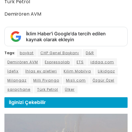
Türk Petrol
Demirören AVM
İklim Haber'i Google'da tercih edilen
kaynak olarak ekleyin
Tags:
boykot
CHP Genel Başkanı
D&R
Demirören AVM
Espressolab
ETS
iddaa.com
İdefix
İhlas ev aletleri
Kilim Mobilya
Likidgaz
Milangaz
Milli Piyango
Misli.com
Özgür Özel
saraçhane
Türk Petrol
Ülker
İlginizi
Çekebilir