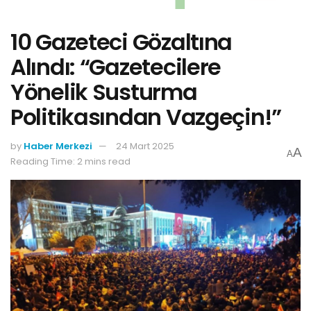
10 Gazeteci Gözaltına
Alındı: “Gazetecilere
Yönelik Susturma
Politikasından Vazgeçin!”
by
Haber Merkezi
24 Mart 2025
A
A
Reading Time: 2 mins read