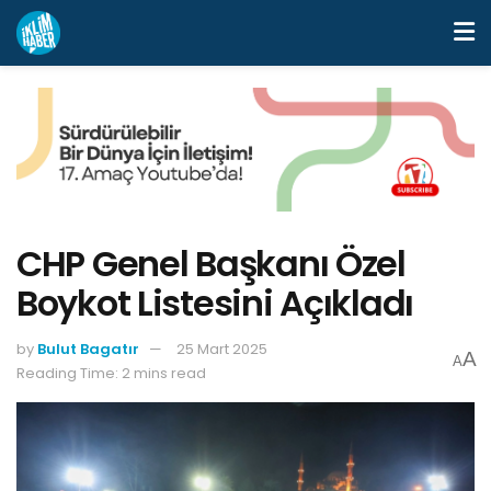
CHP Genel Başkanı Özel
Boykot Listesini Açıkladı
by
Bulut Bagatır
25 Mart 2025
A
A
Reading Time: 2 mins read