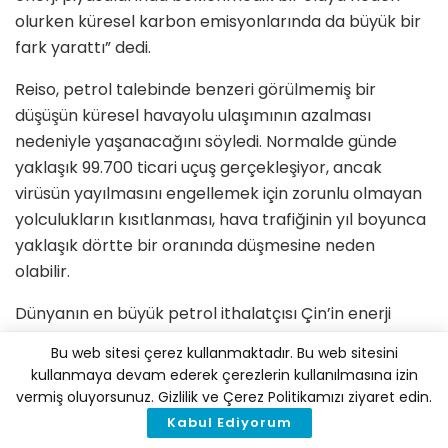
olurken küresel karbon emisyonlarında da büyük bir
fark yarattı” dedi.
Reiso, petrol talebinde benzeri görülmemiş bir
düşüşün küresel havayolu ulaşımının azalması
nedeniyle yaşanacağını söyledi. Normalde günde
yaklaşık 99.700 ticari uçuş gerçekleşiyor, ancak
virüsün yayılmasını engellemek için zorunlu olmayan
yolculukların kısıtlanması, hava trafiğinin yıl boyunca
yaklaşık dörtte bir oranında düşmesine neden
olabilir.
Dünyanın en büyük petrol ithalatçısı Çin’in enerji
talebinin ise önümüzdeki ay toparlanması bekleniyor
Bu web sitesi çerez kullanmaktadır. Bu web sitesini
ancak Rystad, Eylül’e kadar tam anlamıyla bir dönüş
kullanmaya devam ederek çerezlerin kullanılmasına izin
yapmasının beklenmediğini söylüyor. Resio, “Asıl soru
vermiş oluyorsunuz. Gizlilik ve Çerez Politikamızı ziyaret edin.
virüsün uzun dönemdeki etkisi. Eğer uzaktan
Kabul Ediyorum
çalışabildiğimizi fark edersek, insanlarla buluşmak için