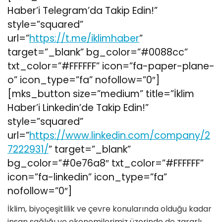
Haber’i Telegram’da Takip Edin!”
style=”squared”
url=”
https://t.me/iklimhaber
”
target=”_blank” bg_color=”#0088cc”
txt_color=”#FFFFFF” icon=”fa-paper-plane-
o” icon_type=”fa” nofollow=”0″]
[mks_button size=”medium” title=”İklim
Haber’i Linkedin’de Takip Edin!”
style=”squared”
url=”
https://www.linkedin.com/company/2
7222931/
” target=”_blank”
bg_color=”#0e76a8″ txt_color=”#FFFFFF”
icon=”fa-linkedin” icon_type=”fa”
nofollow=”0″]
İklim, biyoçeşitlilik ve çevre konularında olduğu kadar
insan sağlığı ve ekonomilerimiz üzerinde de zararlı