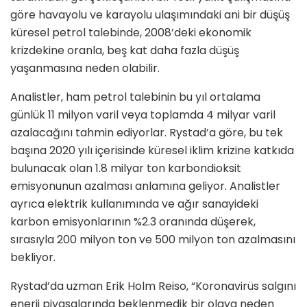
göre havayolu ve karayolu ulaşımındaki ani bir düşüş
küresel petrol talebinde, 2008’deki ekonomik
krizdekine oranla, beş kat daha fazla düşüş
yaşanmasına neden olabilir.
Analistler, ham petrol talebinin bu yıl ortalama
günlük 11 milyon varil veya toplamda 4 milyar varil
azalacağını tahmin ediyorlar. Rystad’a göre, bu tek
başına 2020 yılı içerisinde küresel iklim krizine katkıda
bulunacak olan 1.8 milyar ton karbondioksit
emisyonunun azalması anlamına geliyor. Analistler
ayrıca elektrik kullanımında ve ağır sanayideki
karbon emisyonlarının %2.3 oranında düşerek,
sırasıyla 200 milyon ton ve 500 milyon ton azalmasını
bekliyor.
Rystad’da uzman Erik Holm Reiso, “Koronavirüs salgını
enerji piyasalarında beklenmedik bir olaya neden