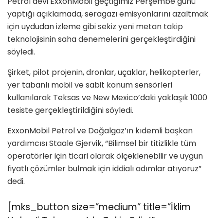
Petrol devi ExxonMobil geçtiğimiz Perşembe günü
yaptığı açıklamada, seragazı emisyonlarını azaltmak
için uydudan izleme gibi sekiz yeni metan takip
teknolojisinin saha denemelerini gerçekleştirdiğini
söyledi.
Şirket, pilot projenin, dronlar, uçaklar, helikopterler,
yer tabanlı mobil ve sabit konum sensörleri
kullanılarak Teksas ve New Mexico’daki yaklaşık 1000
tesiste gerçekleştirildiğini söyledi.
ExxonMobil Petrol ve Doğalgaz’ın kıdemli başkan
yardımcısı Staale Gjervik, “Bilimsel bir titizlikle tüm
operatörler için ticari olarak ölçeklenebilir ve uygun
fiyatlı çözümler bulmak için iddialı adımlar atıyoruz”
dedi.
[mks_button size=”medium” title=”İklim