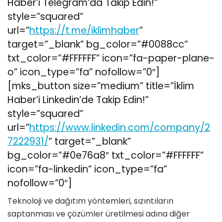
Haber’i Telegram’da Takip Edin!”
style=”squared”
url=”
https://t.me/iklimhaber
”
target=”_blank” bg_color=”#0088cc”
txt_color=”#FFFFFF” icon=”fa-paper-plane-
o” icon_type=”fa” nofollow=”0″]
[mks_button size=”medium” title=”İklim
Haber’i Linkedin’de Takip Edin!”
style=”squared”
url=”
https://www.linkedin.com/company/2
7222931/
” target=”_blank”
bg_color=”#0e76a8″ txt_color=”#FFFFFF”
icon=”fa-linkedin” icon_type=”fa”
nofollow=”0″]
Teknoloji ve dağıtım yöntemleri, sızıntıların
saptanması ve çözümler üretilmesi adına diğer