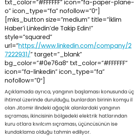
txt_color=”#FFFFFF” icon=”fa-paper-plane-
o” icon_type=”fa” nofollow=”0″]
[mks_button size=”medium” title=”İklim
Haber’i Linkedin’de Takip Edin!”
style=”squared”
url=”
https://www.linkedin.com/company/2
7222931/
” target=”_blank”
bg_color=”#0e76a8″ txt_color=”#FFFFFF”
icon=”fa-linkedin” icon_type=”fa”
nofollow=”0″]
Açıklamada ayrıca, yangının başlaması konusunda üç
ihtimal üzerinde durulduğu, bunlardan birinin komşu il
olan Jitomir ilindeki ağaçlık alanlardaki yangının
sıçraması, ikincisinin bölgedeki elektrik hatlarından
kuru otlara kıvılcım sıçraması, üçüncüsünün ise
kundaklama olduğu tahmin ediliyor.