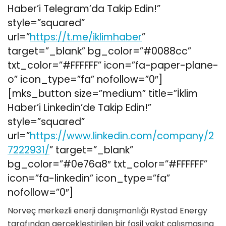
Haber’i Telegram’da Takip Edin!”
style=”squared”
url=”
https://t.me/iklimhaber
”
target=”_blank” bg_color=”#0088cc”
txt_color=”#FFFFFF” icon=”fa-paper-plane-
o” icon_type=”fa” nofollow=”0″]
[mks_button size=”medium” title=”İklim
Haber’i Linkedin’de Takip Edin!”
style=”squared”
url=”
https://www.linkedin.com/company/2
7222931/
” target=”_blank”
bg_color=”#0e76a8″ txt_color=”#FFFFFF”
icon=”fa-linkedin” icon_type=”fa”
nofollow=”0″]
Norveç merkezli enerji danışmanlığı Rystad Energy
tarafından gerçekleştirilen bir fosil yakıt çalışmasına