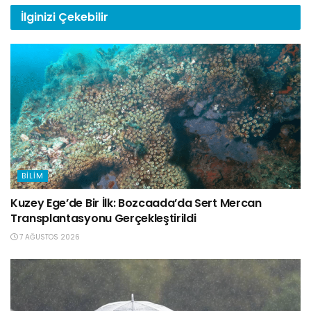
İlginizi
Çekebilir
BILIM
Kuzey Ege’de Bir İlk: Bozcaada’da Sert Mercan
Transplantasyonu Gerçekleştirildi
7 AĞUSTOS 2026