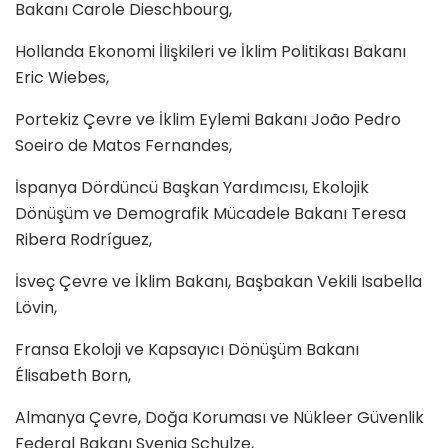
Bakanı Carole Dieschbourg,
Hollanda Ekonomi İlişkileri ve İklim Politikası Bakanı
Eric Wiebes,
Portekiz Çevre ve İklim Eylemi Bakanı Jo
ão Pedro
Soeiro de Matos Fernandes
,
İspanya Dördüncü Başkan Yardımcısı, Ekolojik
Dönüşüm ve Demografik Mücadele Bakanı
Teresa
Ribera Rodr
í
guez
,
İsveç Çevre ve İklim Bakanı, Başbakan Vekili
Isabella
L
ö
vin,
Fransa Ekoloji ve Kapsayıcı Dönüşüm Bakanı
É
lisabeth Born
,
Almanya Çevre, Doğa Koruması ve Nükleer Güvenlik
Federal Bakanı Svenja Schulze,